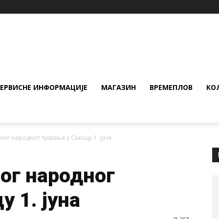
СЕРВИСНЕ ИНФОРМАЦИЈЕ
МАГАЗИН
ВРЕМЕПЛОВ
КО
ног народног пјевања у Сокоцу 1. јуна
ног народног
у 1. јуна