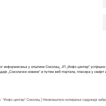
ног информисања у општини Соколац, ЈП „Инфо центар“ успјешн
здаје „Соколачке новине“ и путем веб-портала, пласира у свиј
. "Инфо центар" Соколац | Неовлаштено копирање садржаја заб