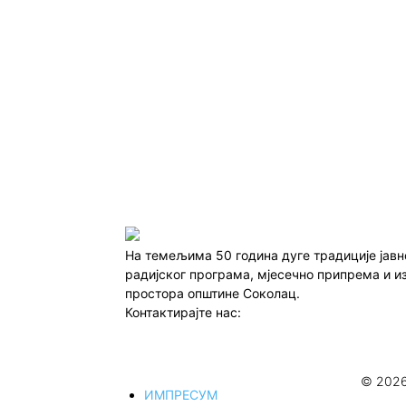
На темељима 50 година дуге традиције јав
радијског програма, мјесечно припрема и и
простора општине Соколац.
Контактирајте нас:
redakcija@infocentar.ba
© 2026
ИМПРЕСУМ