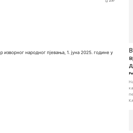
257
В
р изворног народног пјевања, 1. јуна 2025. године у
в
д
Р
На
к
пе
Кљ