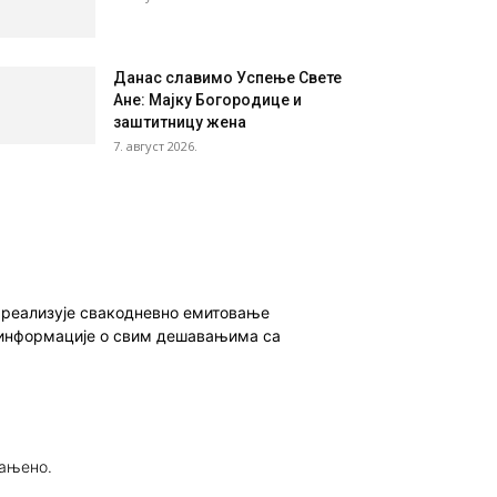
Данас славимо Успење Свете
Ане: Мајку Богородице и
заштитницу жена
7. август 2026.
о реализује свакодневно емитовање
ет информације о свим дешавањима са
рањено.