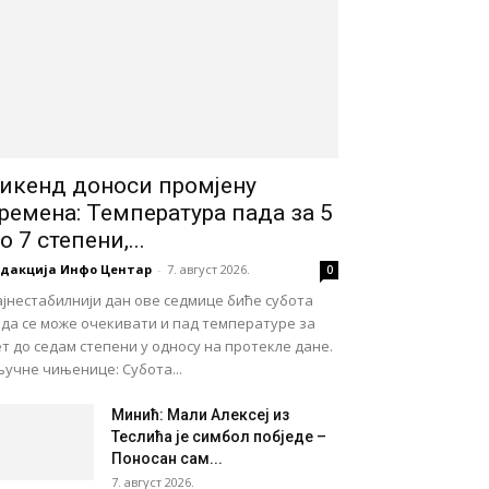
икенд доноси промјену
ремена: Температура пада за 5
о 7 степени,...
едакција Инфо Центар
-
7. август 2026.
0
јнестабилнији дан ове седмице биће субота
ада се може очекивати и пад температуре за
т до седам степени у односу на протекле дане.
учне чињенице: Субота...
Минић: Мали Алексеј из
Теслића је симбол побједе –
Поносан сам...
7. август 2026.