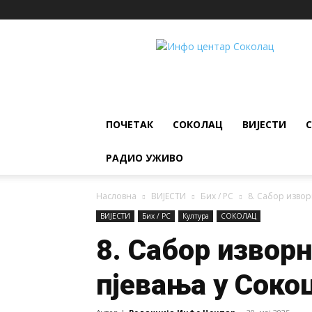
ИНФО
ЦЕНТАР
Соколац
ПОЧЕТАК
СОКОЛАЦ
ВИЈЕСТИ
РАДИО УЖИВО
Насловна
ВИЈЕСТИ
Бих / РС
8. Сабор извор
ВИЈЕСТИ
Бих / РС
Култура
СОКОЛАЦ
8. Сабор извор
пјевања у Сокоц