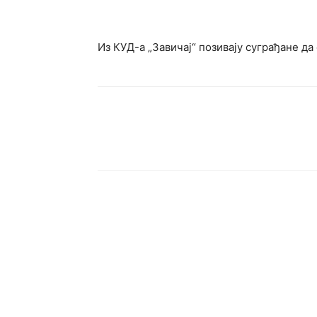
Из КУД-а „Завичај“ позивају суграђане да
Подијели