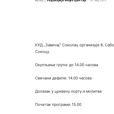
Аутор |
Редакција Инфо Центар
-
20. мај 2025.
КУД „Завичај“ Соколац организује 8. Сабо
Сокоцу.
Окупљање група: до 14.00 часова
Свечани дефиле: 14.00 часова
Долазак у црквену порту и молитва
Почетак програма: 15.00