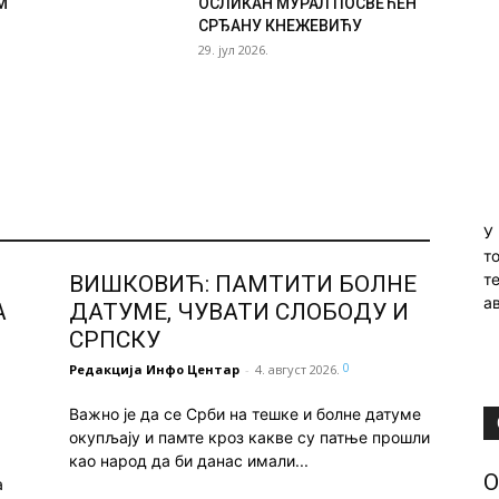
М
ОСЛИКАН МУРАЛ ПОСВЕЋЕН
СРЂАНУ КНЕЖЕВИЋУ
29. јул 2026.
У
т
т
ВИШКОВИЋ: ПАМТИТИ БОЛНЕ
ав
А
ДАТУМЕ, ЧУВАТИ СЛОБОДУ И
СРПСКУ
0
Редакција Инфо Центар
-
4. август 2026.
Важно је да се Срби на тешке и болне датуме
окупљају и памте кроз какве су патње прошли
као народ да би данас имали...
О
а