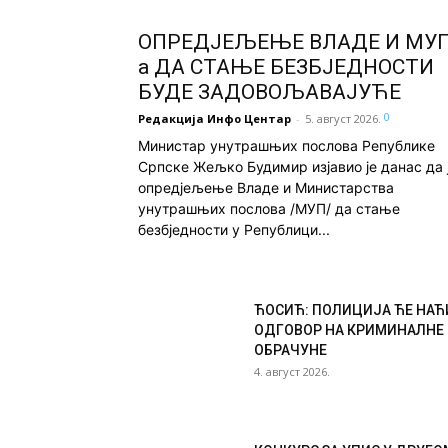
ОПРЕД‌ЈЕЉЕЊЕ ВЛАДЕ И МУП
а ДА СТАЊЕ БЕЗБЈЕДНОСТИ
БУДЕ ЗАДОВОЉАВАЈУЋЕ
0
Редакција Инфо Центар
-
5. август 2026.
Министар унутрашњих послова Републике
Српске Жељко Будимир изјавио је данас да 
опред‌јељење Владе и Министарства
унутрашњих послова /МУП/ да стање
безбједности у Републици...
ЋОСИЋ: ПОЛИЦИЈА ЋЕ НАЋ
ОДГОВОР НА КРИМИНАЛНЕ
ОБРАЧУНЕ
4. август 2026.