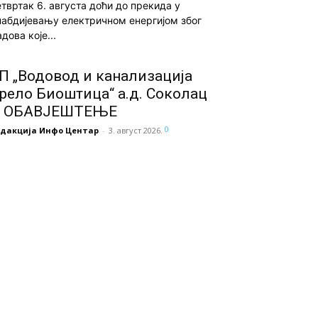
етвртак 6. августа доћи до прекида у
набдијевању електричном енергијом због
дова које...
П „Водовод и канализација
рело Биоштица“ а.д. Соколац
 ОБАВЈЕШТЕЊЕ
0
едакција Инфо Центар
-
3. август 2026.