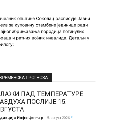
ачелник општине Соколац расписује Јавни
озив за куповину стамбене јединице ради
рајног збрињавања породица погинулих
ораца и ратних војних инвалида. Детаљи у
рилогу:
ВРЕМЕНСКА ПРОГНОЗА
ЛАЖИ ПАД ТЕМПЕРАТУРЕ
АЗДУХА ПОСЛИЈЕ 15.
ВГУСТА
0
едакција Инфо Центар
-
5. август 2026.