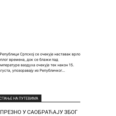
 Републици Српској се очекује наставак врло
оплог времена, док се блажи пад
емпературе ваздуха очекује тек након 15.
густа, упозоравају из Републичког...
СТАЊЕ НА ПУТЕВИМА
ПРЕЗНО У САОБРАЋАЈУ ЗБОГ