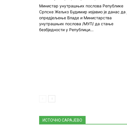
Министар унутрашњих послова Републике
Српске Жељко Будимир изјавио је данас да 
опред‌јељење Владе и Министарства
унутрашњих послова /МУП/ да стање
безбједности у Републици...
ИСТОЧНО САРАЈЕВО