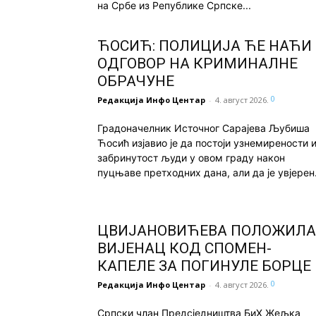
на Србе из Републике Српске...
ЋОСИЋ: ПОЛИЦИЈА ЋЕ НАЋИ
ОДГОВОР НА КРИМИНАЛНЕ
ОБРАЧУНЕ
0
Редакција Инфо Центар
-
4. август 2026.
Градоначелник Источног Сарајева Љубиша
Ћосић изјавио је да постоји узнемирености 
забринутост људи у овом граду након
пуцњаве претходних дана, али да је увјерен.
ЦВИЈАНОВИЋЕВА ПОЛОЖИЛА
ВИЈЕНАЦ КОД СПОМЕН-
КАПЕЛЕ ЗА ПОГИНУЛЕ БОРЦЕ
0
Редакција Инфо Центар
-
4. август 2026.
Српски члан Предсједништва БиХ Жељка