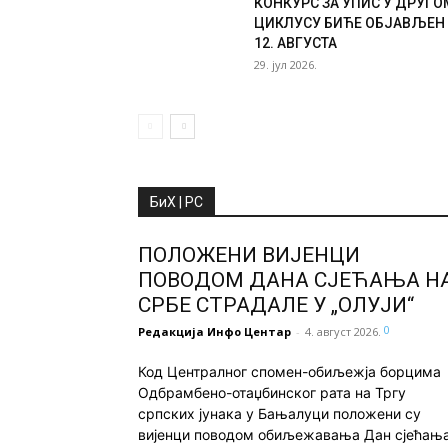
КОНКУРС ЗА УПИС У ДРУГО
ЦИКЛУСУ БИЋЕ ОБЈАВЉЕН
12. АВГУСТА
29. јул 2026.
БиХ | РС
ПОЛОЖЕНИ ВИЈЕНЦИ
ПОВОДОМ ДАНА СЈЕЋАЊА Н
СРБЕ СТРАДАЛЕ У „ОЛУЈИ“
0
Редакција Инфо Центар
-
4. август 2026.
Код Централног спомен-обиљежја борцима
Одбрамбено-отаџбинског рата на Тргу
српских јунака у Бањалуци положени су
вијенци поводом обиљежавања Дан сјећањ