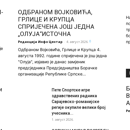
-
ОДБРАНОМ ВОЈКОВИЋА,
Н
ГРЛИЦЕ И КРУПЦА
п
СПРИЈЕЧЕНА ЈОШ ЈЕДНА
т
„ОЛУЈА“ИСТОЧНА
б
0
п
Редакција Инфо Центар
-
4. август 2026.
је
Одбраном Војковића, Грлице и Крупца 4.
августа 1992. године спријечена је још једна
"Олуја", изјавио је данас замјеник
предсједника Предсједништва Борачке
организације Републике Српске...
Б
И
Пете Спортске игре
В
здравствених радника
Сарајевско-романијске
А
регије окупиле велики број
Р
учесника...
1. август 2026.