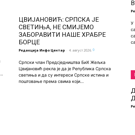
Р
ЦВИЈАНОВИЋ: СРПСКА ЈЕ
У
СВЕТИЊА, НЕ СМИЈЕМО
с
ЗАБОРАВИТИ НАШЕ ХРАБРЕ
с
БОРЦЕ
с
0
Редакција Инфо Центар
-
4. август 2026.
и
Српски члан Предсједништва БиХ Жељка
Цвијановић рекла је да је Република Српска
..
светиња и да су интереси Српске истина и
поштовање према свима који...
Д
Д
Р