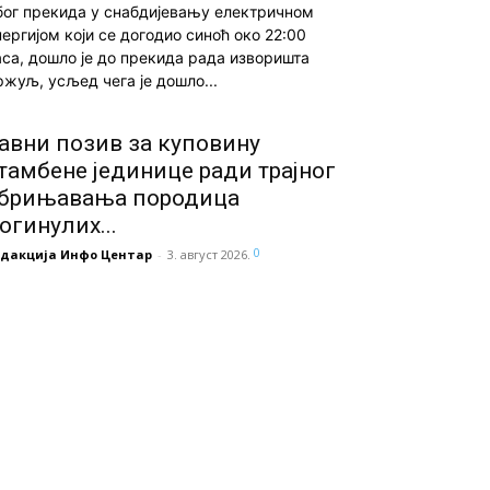
бог прекида у снабдијевању електричном
нергијом који се догодио синоћ око 22:00
аса, дошло је до прекида рада изворишта
ржуљ, усљед чега је дошло...
авни позив за куповину
тамбене јединице ради трајног
брињавања породица
огинулих...
0
едакција Инфо Центар
-
3. август 2026.