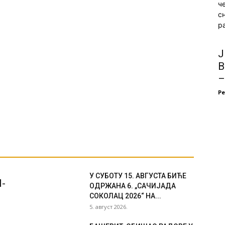
ч
с
ра
Ј
В
–
Р
У СУБОТУ 15. АВГУСТА БИЋЕ
-
ОДРЖАНА 6. „САЧИЈАДА
СОКОЛАЦ 2026“ НА...
5. август 2026.