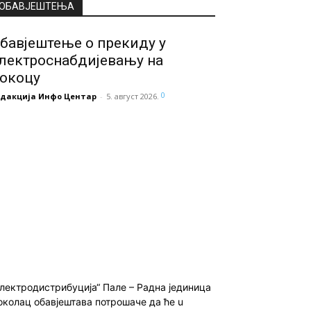
ОБАВЈЕШТЕЊА
бавјештење о прекиду у
лектроснабдијевању на
окоцу
0
едакција Инфо Центар
-
5. август 2026.
Електродистрибуција“ Пале – Радна јединица
околац обавјештава потрошаче да ће u