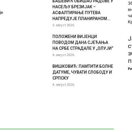
БАШЕВИЋ ОБИШАО РАДОВЕ У
З
НАСЕЉУ БРЕЗИЈАК –
е
је
АСФАЛТИРАЊЕ ПУТЕВА
ч
НАПРЕДУЈЕ ПЛАНИРАНОМ...
К
5. август 2026.
ПОЛОЖЕНИ ВИЈЕНЦИ
Ј
ПОВОДОМ ДАНА СЈЕЋАЊА
с
НА СРБЕ СТРАДАЛЕ У „ОЛУЈИ“
з
4. август 2026.
п
ВИШКОВИЋ: ПАМТИТИ БОЛНЕ
Р
ДАТУМЕ, ЧУВАТИ СЛОБОДУ И
СРПСКУ
4. август 2026.