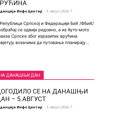
ВРУЋИНА
0
едакција Инфо Центар
-
5. август 2026.
 Републици Српској и Федерацији БиХ /ФБиХ/
аобраћај се одвија редовно, а из Ауто-мото
авеза Српске због изразитих врућина
авјетују возачима да путовања планирају...
НА ДАНАШЊИ ДАН
ОГОДИЛО СЕ НА ДАНАШЊИ
АН – 5.АВГУСТ
0
едакција Инфо Центар
-
5. август 2026.