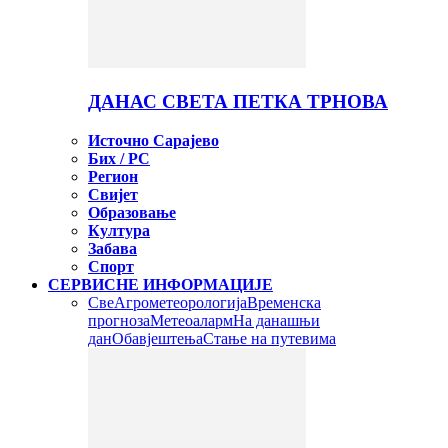
ДАНАС СВЕТА ПЕТКА ТРНОВА
Источно Сарајево
Бих / РС
Регион
Свијет
Образовање
Култура
Забава
Спорт
СЕРВИСНЕ ИНФОРМАЦИЈЕ
Све
Агрометеорологија
Временска
прогноза
Метеоаларм
На данашњи
дан
Обавјештења
Стање на путевима