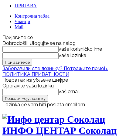
ПРИЈАВА
Контролна табла
Чланци
Mail
Пријавите се
Dobrodošli! Ulogujte se na nalog
vaše korisničko ime
vaša lozinka
Заборавили сте лозинку? Потражите помоћ.
ПОЛИТИКА ПРИВАТНОСТИ
Повратак изгубљене шифре
Oporavite vašu lozinku
vaš email
Lozinka će vam biti poslata emailom
ИНФО ЦЕНТАР Соколац