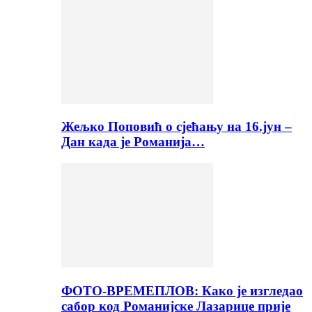
Жељко Поповић о сјећању на 16.јун –
Дан када је Романија…
ФОТО-ВРЕМЕПЛОВ: Како је изгледао
сабор код Романијске Лазарице прије