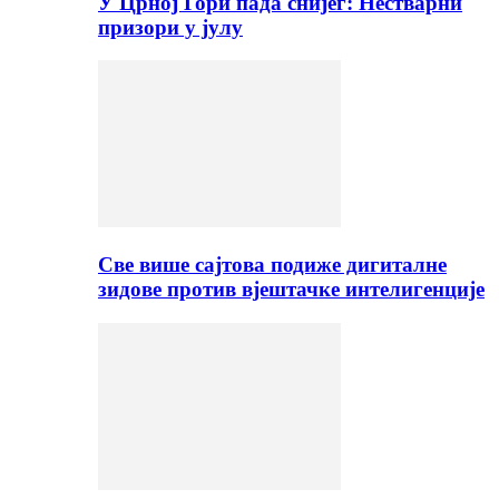
У Црној Гори пада снијег: Нестварни
призори у јулу
Све више сајтова подиже дигиталне
зидове против вјештачке интелигенције