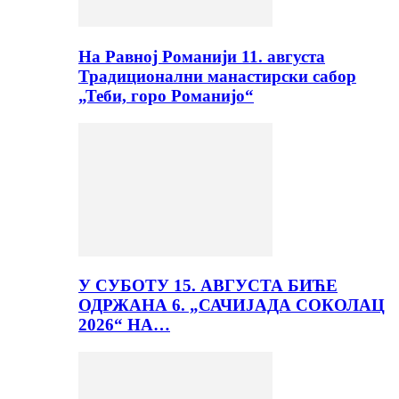
На Равној Романији 11. августа
Традиционални манастирски сабор
„Теби, горо Романијо“
У СУБОТУ 15. АВГУСТА БИЋЕ
ОДРЖАНА 6. „САЧИЈАДА СОКОЛАЦ
2026“ НА…