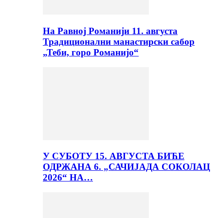
На Равној Романији 11. августа
Традиционални манастирски сабор
„Теби, горо Романијо“
У СУБОТУ 15. АВГУСТА БИЋЕ
ОДРЖАНА 6. „САЧИЈАДА СОКОЛАЦ
2026“ НА…