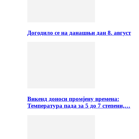
Догодило се на данашњи дан 8. август
Викенд доноси промјену времена:
Температура пада за 5 до 7 степени,…