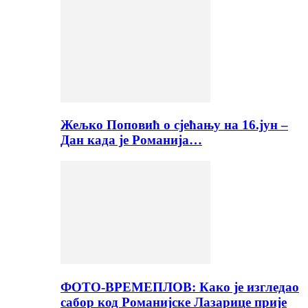
Жељко Поповић о сјећању на 16.јун –
Дан када је Романија…
ФОТО-ВРЕМЕПЛОВ: Како је изгледао
сабор код Романијске Лазарице прије