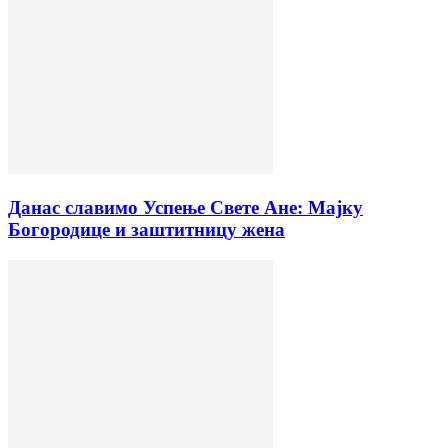
Данас славимо Успење Свете Ане: Мајку
Богородице и заштитницу жена