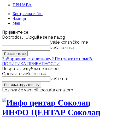
ПРИЈАВА
Контролна табла
Чланци
Mail
Пријавите се
Dobrodošli! Ulogujte se na nalog
vaše korisničko ime
vaša lozinka
Заборавили сте лозинку? Потражите помоћ.
ПОЛИТИКА ПРИВАТНОСТИ
Повратак изгубљене шифре
Oporavite vašu lozinku
vaš email
Lozinka će vam biti poslata emailom
ИНФО ЦЕНТАР Соколац