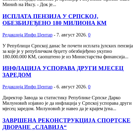
Минић на Иксу. - Док је...
ИСПЛАТА ПЕНЗИЈА У СРПСКОЈ,
ОБЕЗБИЈЕЂЕНО 180 МИЛИОНА КМ
Редакција Инфо Центар
-
7. август 2026.
0
У Републици Српској данас ће почети исплата јулских пензија
за које је у републичком буџету обезбијеђено укупно
180.000.000 КМ, саопштено је из Министарства финансија...
ИНФЛАЦИЈА УСПОРАВА ДРУГИ МЈЕСЕЦ
ЗАРЕДОМ
Редакција Инфо Центар
-
6. август 2026.
0
Директор Завода за статистику Републике Српске Дарко
Милуновић изјавио је да инфлација у Српској успорава други
мјесец заредом. Милуновић је навео да је крајем јуна...
ЗАВРШЕНА РЕКОНСТРУКЦИЈА СПОРТСКЕ
ДВОРАНЕ „СЛАВИЈА“