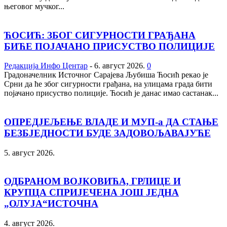
његовог мучког...
ЋОСИЋ: ЗБОГ СИГУРНОСТИ ГРАЂАНА
БИЋЕ ПОЈАЧАНО ПРИСУСТВО ПОЛИЦИЈЕ
Редакција Инфо Центар
-
6. август 2026.
0
Градоначелник Источног Сарајева Љубиша Ћосић рекао је
Срни да ће због сигурности грађана, на улицама града бити
појачано присуство полиције. Ћосић је данас имао састанак...
ОПРЕД‌ЈЕЉЕЊЕ ВЛАДЕ И МУП-а ДА СТАЊЕ
БЕЗБЈЕДНОСТИ БУДЕ ЗАДОВОЉАВАЈУЋЕ
5. август 2026.
ОДБРАНОМ ВОЈКОВИЋА, ГРЛИЦЕ И
КРУПЦА СПРИЈЕЧЕНА ЈОШ ЈЕДНА
„ОЛУЈА“ИСТОЧНА
4. август 2026.