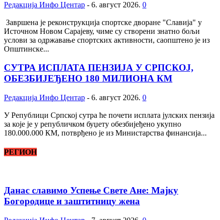
Редакција Инфо Центар
-
6. август 2026.
0
Завршена је реконструкција спортске дворане "Славија" у
Источном Новом Сарајеву, чиме су створени знатно бољи
услови за одржавање спортских активности, саопштено је из
Општинске...
СУТРА ИСПЛАТА ПЕНЗИЈА У СРПСКОЈ,
ОБЕЗБИЈЕЂЕНО 180 МИЛИОНА КМ
Редакција Инфо Центар
-
6. август 2026.
0
У Републици Српској сутра ће почети исплата јулских пензија
за које је у републичком буџету обезбијеђено укупно
180.000.000 КМ, потврђено је из Министарства финансија...
РЕГИОН
Данас славимо Успење Свете Ане: Мајку
Богородице и заштитницу жена