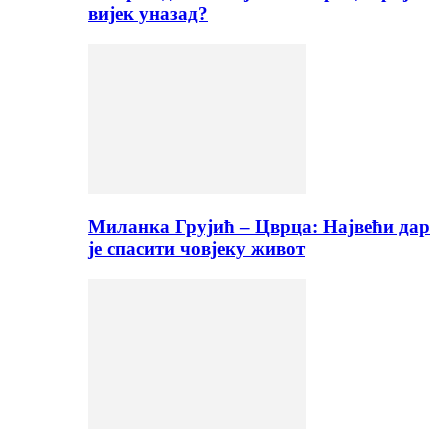
вијек уназад?
Миланка Грујић – Цврца: Највећи дар
је спасити човјеку живот