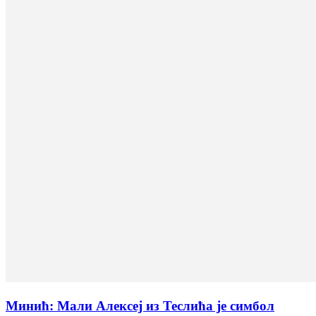
Минић: Мали Алексеј из Теслића је симбол