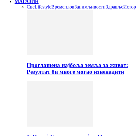
МАГАЗИН
Све
Lifestyle
Времеплов
Занимљивости
Здравље
Истор
Проглашена најбоља земља за живот:
Резултат би многе могао изненадити