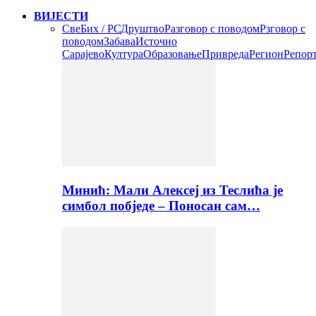
ВИЈЕСТИ
Све
Бих / РС
Друштво
Разговор с поводом
Рзговор с
поводом
Забава
Источно
Сарајево
Култура
Образовање
Привреда
Регион
Репор
Минић: Мали Алексеј из Теслића је
симбол побједе – Поносан сам…