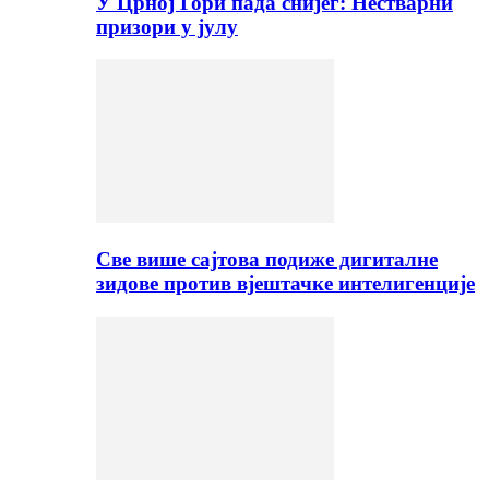
У Црној Гори пада снијег: Нестварни
призори у јулу
Све више сајтова подиже дигиталне
зидове против вјештачке интелигенције