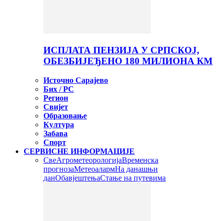
ИСПЛАТА ПЕНЗИЈА У СРПСКОЈ,
ОБЕЗБИЈЕЂЕНО 180 МИЛИОНА КМ
Источно Сарајево
Бих / РС
Регион
Свијет
Образовање
Култура
Забава
Спорт
СЕРВИСНЕ ИНФОРМАЦИЈЕ
Све
Агрометеорологија
Временска
прогноза
Метеоаларм
На данашњи
дан
Обавјештења
Стање на путевима