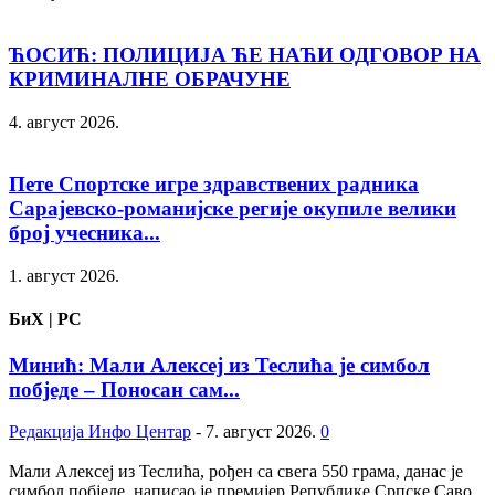
ЋОСИЋ: ПОЛИЦИЈА ЋЕ НАЋИ ОДГОВОР НА
КРИМИНАЛНЕ ОБРАЧУНЕ
4. август 2026.
Пете Спортске игре здравствених радника
Сарајевско-романијске регије окупиле велики
број учесника...
1. август 2026.
БиХ | РС
Минић: Мали Алексеј из Теслића је симбол
побједе – Поносан сам...
Редакција Инфо Центар
-
7. август 2026.
0
Мали Алексеј из Теслића, рођен са свега 550 грама, данас је
симбол побједе, написао је премијер Републике Српске Саво