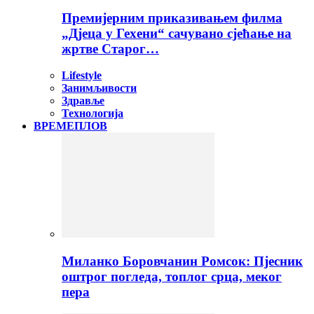
Премијерним приказивањем филма
„Дјеца у Гехени“ сачувано сјећање на
жртве Старог…
Lifestyle
Занимљивости
Здравље
Технологија
ВРЕМЕПЛОВ
Миланко Боровчанин Ромсок: Пјесник
оштрог погледа, топлог срца, меког
пера