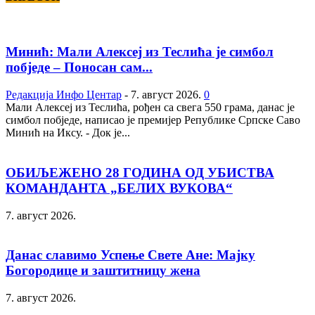
Минић: Мали Алексеј из Теслића је симбол
побједе – Поносан сам...
Редакција Инфо Центар
-
7. август 2026.
0
Мали Алексеј из Теслића, рођен са свега 550 грама, данас је
симбол побједе, написао је премијер Републике Српске Саво
Минић на Иксу. - Док је...
ОБИЉЕЖЕНО 28 ГОДИНА ОД УБИСТВА
КОМАНДАНТА „БЕЛИХ ВУКОВА“
7. август 2026.
Данас славимо Успење Свете Ане: Мајку
Богородице и заштитницу жена
7. август 2026.