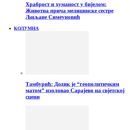
Храброст и хуманост у бијелом:
Животна прича медицинске сестре
Љиљане Симеуновић
КОЛУМНА
Тамбурић: Додик је “геополитичким
матом” изоловао Сарајево на свјетској
сцени