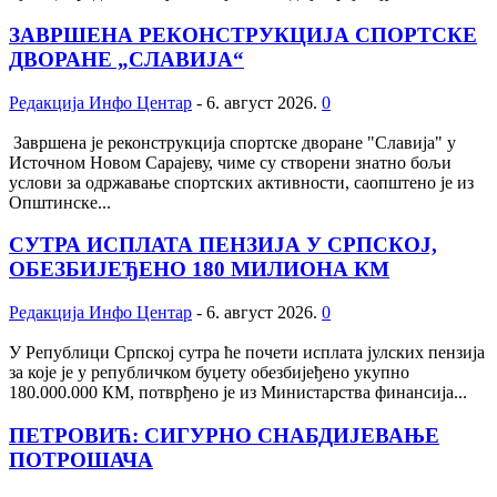
ЗАВРШЕНА РЕКОНСТРУКЦИЈА СПОРТСКЕ
ДВОРАНЕ „СЛАВИЈА“
Редакција Инфо Центар
-
6. август 2026.
0
Завршена је реконструкција спортске дворане "Славија" у
Источном Новом Сарајеву, чиме су створени знатно бољи
услови за одржавање спортских активности, саопштено је из
Општинске...
СУТРА ИСПЛАТА ПЕНЗИЈА У СРПСКОЈ,
ОБЕЗБИЈЕЂЕНО 180 МИЛИОНА КМ
Редакција Инфо Центар
-
6. август 2026.
0
У Републици Српској сутра ће почети исплата јулских пензија
за које је у републичком буџету обезбијеђено укупно
180.000.000 КМ, потврђено је из Министарства финансија...
ПЕТРОВИЋ: СИГУРНО СНАБДИЈЕВАЊЕ
ПОТРОШАЧА