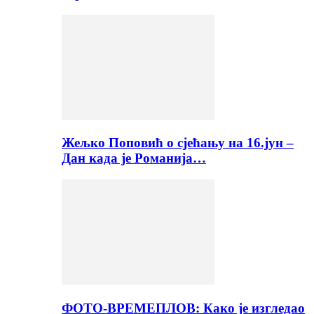
Жељко Поповић о сјећању на 16.јун –
Дан када је Романија…
ФОТО-ВРЕМЕПЛОВ: Како је изгледао