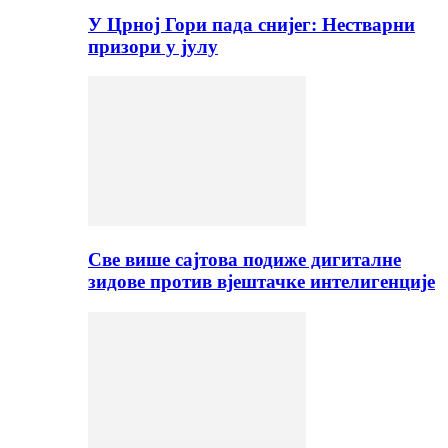
У Црној Гори пада снијег: Нестварни
призори у јулу
Све више сајтова подиже дигиталне
зидове против вјештачке интелигенције