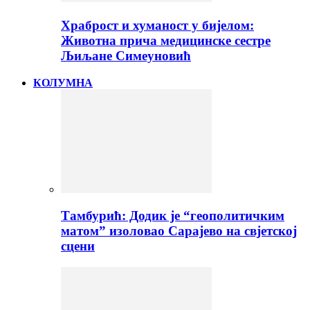
Храброст и хуманост у бијелом:
Животна прича медицинске сестре
Љиљане Симеуновић
КОЛУМНА
Тамбурић: Додик је “геополитичким
матом” изоловао Сарајево на свјетској
сцени