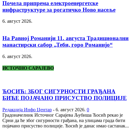
Почела припрема електроенергетске
инфраструктуре за рогатичко Ново насеље
6. август 2026.
На Равној Романији 11. августа Традиционални
манастирски сабор „Теби, горо Романијо“
6. август 2026.
ИСТОЧНО САРАЈЕВО
ЋОСИЋ: ЗБОГ СИГУРНОСТИ ГРАЂАНА
БИЋЕ ПОЈАЧАНО ПРИСУСТВО ПОЛИЦИЈЕ
Редакција Инфо Центар
-
6. август 2026.
0
Градоначелник Источног Сарајева Љубиша Ћосић рекао је
Срни да ће због сигурности грађана, на улицама града бити
појачано присуство полиције. Ћосић је данас имао састанак...