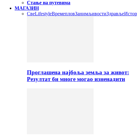
Стање на путевима
МАГАЗИН
Све
Lifestyle
Времеплов
Занимљивости
Здравље
Истор
Проглашена најбоља земља за живот:
Резултат би многе могао изненадити