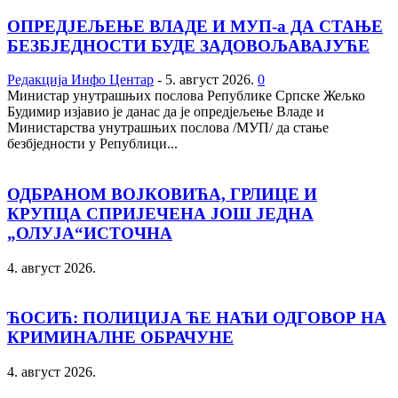
ОПРЕД‌ЈЕЉЕЊЕ ВЛАДЕ И МУП-а ДА СТАЊЕ
БЕЗБЈЕДНОСТИ БУДЕ ЗАДОВОЉАВАЈУЋЕ
Редакција Инфо Центар
-
5. август 2026.
0
Министар унутрашњих послова Републике Српске Жељко
Будимир изјавио је данас да је опред‌јељење Владе и
Министарства унутрашњих послова /МУП/ да стање
безбједности у Републици...
ОДБРАНОМ ВОЈКОВИЋА, ГРЛИЦЕ И
КРУПЦА СПРИЈЕЧЕНА ЈОШ ЈЕДНА
„ОЛУЈА“ИСТОЧНА
4. август 2026.
ЋОСИЋ: ПОЛИЦИЈА ЋЕ НАЋИ ОДГОВОР НА
КРИМИНАЛНЕ ОБРАЧУНЕ
4. август 2026.