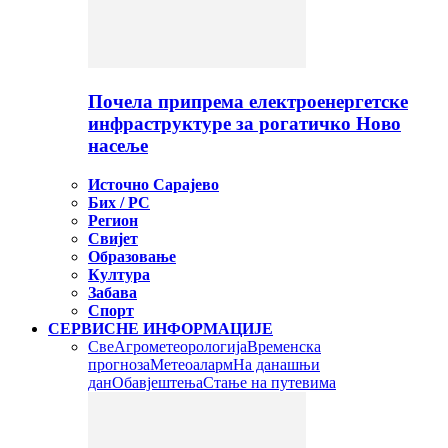
Почела припрема електроенергетске
инфраструктуре за рогатичко Ново
насеље
Источно Сарајево
Бих / РС
Регион
Свијет
Образовање
Култура
Забава
Спорт
СЕРВИСНЕ ИНФОРМАЦИЈЕ
Све
Агрометеорологија
Временска
прогноза
Метеоаларм
На данашњи
дан
Обавјештења
Стање на путевима