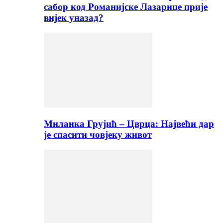
сабор код Романијске Лазарице прије
вијек уназад?
Миланка Грујић – Цврца: Највећи дар
је спасити човјеку живот