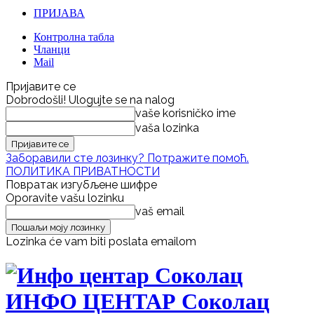
ПРИЈАВА
Контролна табла
Чланци
Mail
Пријавите се
Dobrodošli! Ulogujte se na nalog
vaše korisničko ime
vaša lozinka
Заборавили сте лозинку? Потражите помоћ.
ПОЛИТИКА ПРИВАТНОСТИ
Повратак изгубљене шифре
Oporavite vašu lozinku
vaš email
Lozinka će vam biti poslata emailom
ИНФО ЦЕНТАР Соколац