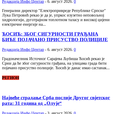
Редакција Инфо Центар
-
6. август 2026.
0
Генерални директор "Електропривреде Републике Српске"
Лука Петровић рекао је да је, упркос изузетно неповољној
хидрологији, дуготрајном топлотном таласу и високој цијени
електричне енергије на...
ЋОСИЋ: ЗБОГ СИГУРНОСТИ ГРАЂАНА
БИЋЕ ПОЈАЧАНО ПРИСУСТВО ПОЛИЦИЈЕ
Редакција Инфо Центар
-
6. август 2026.
0
Градоначелник Источног Сарајева Љубиша Ћосић рекао је
Срни да ће због сигурности грађана, на улицама града бити
појачано присуство полиције. Ћосић је данас имао састанак...
РЕГИОН
Највеће страдање Срба послије Другог свјетског
рата: 31 година од „Олује“
Редакција Инфо Центар
-
3. август 2026.
0