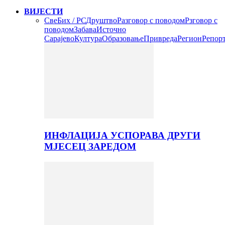
ВИЈЕСТИ
Све
Бих / РС
Друштво
Разговор с поводом
Рзговор с
поводом
Забава
Источно
Сарајево
Култура
Образовање
Привреда
Регион
Репор
ИНФЛАЦИЈА УСПОРАВА ДРУГИ
МЈЕСЕЦ ЗАРЕДОМ