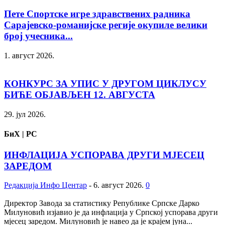
Пете Спортске игре здравствених радника
Сарајевско-романијске регије окупиле велики
број учесника...
1. август 2026.
КОНКУРС ЗА УПИС У ДРУГОМ ЦИКЛУСУ
БИЋЕ ОБЈАВЉЕН 12. АВГУСТА
29. јул 2026.
БиХ | РС
ИНФЛАЦИЈА УСПОРАВА ДРУГИ МЈЕСЕЦ
ЗАРЕДОМ
Редакција Инфо Центар
-
6. август 2026.
0
Директор Завода за статистику Републике Српске Дарко
Милуновић изјавио је да инфлација у Српској успорава други
мјесец заредом. Милуновић је навео да је крајем јуна...