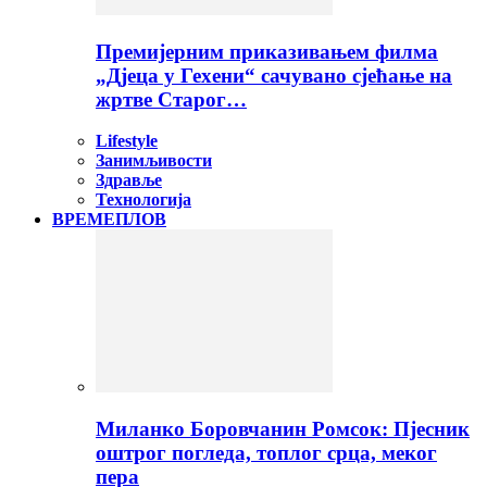
Премијерним приказивањем филма
„Дјеца у Гехени“ сачувано сјећање на
жртве Старог…
Lifestyle
Занимљивости
Здравље
Технологија
ВРЕМЕПЛОВ
Миланко Боровчанин Ромсок: Пјесник
оштрог погледа, топлог срца, меког
пера