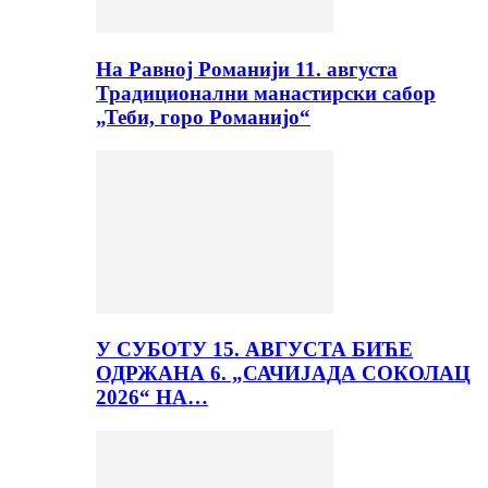
На Равној Романији 11. августа
Традиционални манастирски сабор
„Теби, горо Романијо“
У СУБОТУ 15. АВГУСТА БИЋЕ
ОДРЖАНА 6. „САЧИЈАДА СОКОЛАЦ
2026“ НА…