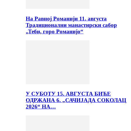
На Равној Романији 11. августа
Традиционални манастирски сабор
„Теби, горо Романијо“
У СУБОТУ 15. АВГУСТА БИЋЕ
ОДРЖАНА 6. „САЧИЈАДА СОКОЛАЦ
2026“ НА…