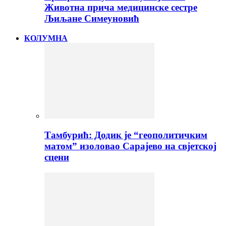
Животна прича медицинске сестре
Љиљане Симеуновић
КОЛУМНА
Тамбурић: Додик је “геополитичким
матом” изоловао Сарајево на свјетској
сцени