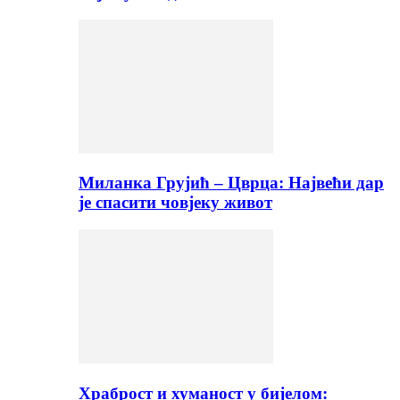
Миланка Грујић – Цврца: Највећи дар
је спасити човјеку живот
Храброст и хуманост у бијелом: