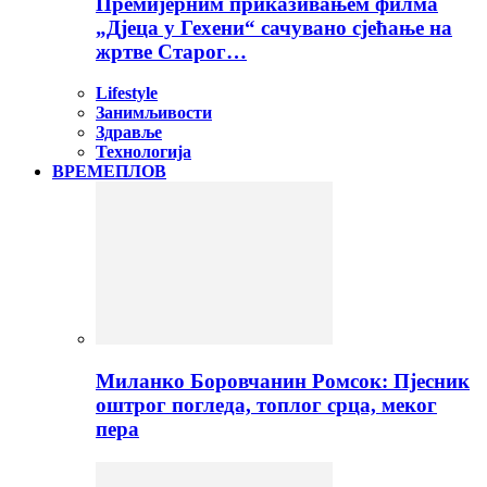
Премијерним приказивањем филма
„Дјеца у Гехени“ сачувано сјећање на
жртве Старог…
Lifestyle
Занимљивости
Здравље
Технологија
ВРЕМЕПЛОВ
Миланко Боровчанин Ромсок: Пјесник
оштрог погледа, топлог срца, меког
пера