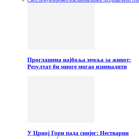
Све
Lifestyle
Времеплов
Занимљивости
Здравље
Истор
Проглашена најбоља земља за живот:
Резултат би многе могао изненадити
У Црној Гори пада снијег: Нестварни