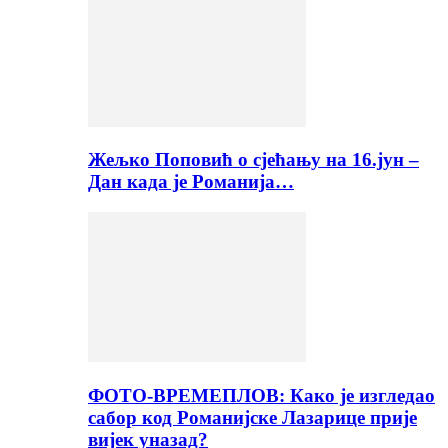
Жељко Поповић о сјећању на 16.јун –
Дан када је Романија…
ФОТО-ВРЕМЕПЛОВ: Како је изгледао
сабор код Романијске Лазарице прије
вијек уназад?