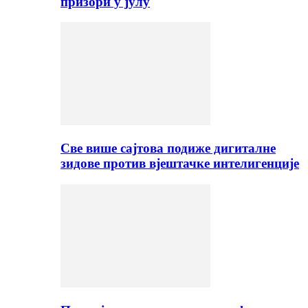
призори у јулу
Све више сајтова подиже дигиталне
зидове против вјештачке интелигенције