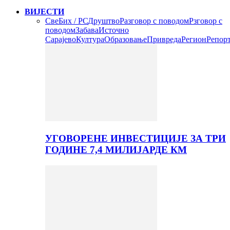
ВИЈЕСТИ
Све
Бих / РС
Друштво
Разговор с поводом
Рзговор с
поводом
Забава
Источно
Сарајево
Култура
Образовање
Привреда
Регион
Репор
УГОВОРЕНЕ ИНВЕСТИЦИЈЕ ЗА ТРИ
ГОДИНЕ 7,4 МИЛИЈАРДЕ КМ