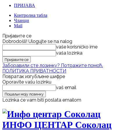
ПРИЈАВА
Контролна табла
Чланци
Mail
Пријавите се
Dobrodošli! Ulogujte se na nalog
vaše korisničko ime
vaša lozinka
Заборавили сте лозинку? Потражите помоћ.
ПОЛИТИКА ПРИВАТНОСТИ
Повратак изгубљене шифре
Oporavite vašu lozinku
vaš email
Lozinka će vam biti poslata emailom
ИНФО ЦЕНТАР Соколац