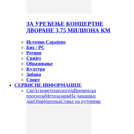
ЗА УРЕЂЕЊЕ КОНЦЕРТНЕ
ДВОРАНЕ 3,75 МИЛИОНА КМ
Источно Сарајево
Бих / РС
Регион
Свијет
Образовање
Култура
Забава
Спорт
СЕРВИСНЕ ИНФОРМАЦИЈЕ
Све
Агрометеорологија
Временска
прогноза
Метеоаларм
На данашњи
дан
Обавјештења
Стање на путевима