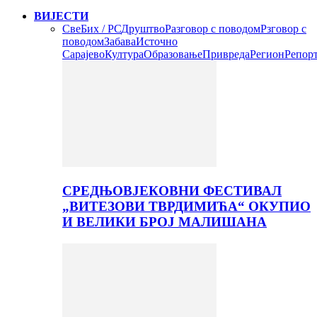
ВИЈЕСТИ
Све
Бих / РС
Друштво
Разговор с поводом
Рзговор с
поводом
Забава
Источно
Сарајево
Култура
Образовање
Привреда
Регион
Репор
СРЕДЊОВЈЕКОВНИ ФЕСТИВАЛ
„ВИТЕЗОВИ ТВРДИМИЋА“ ОКУПИО
И ВЕЛИКИ БРОЈ МАЛИШАНА