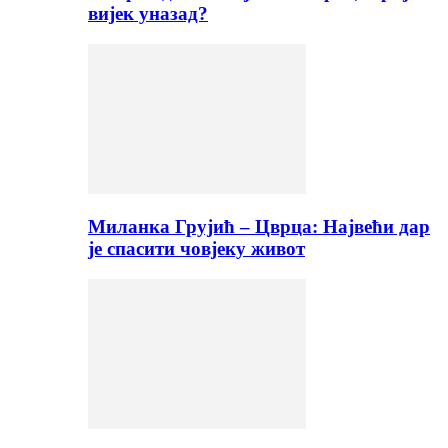
вијек уназад?
Миланка Грујић – Цврца: Највећи дар
је спасити човјеку живот