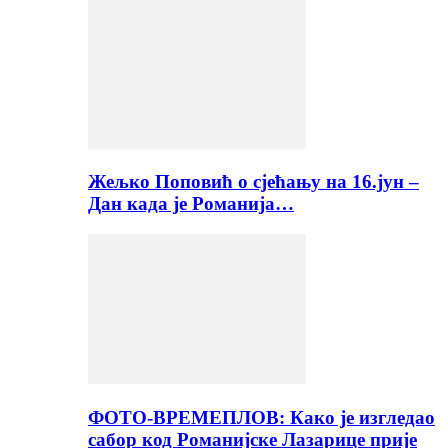
Жељко Поповић о сјећању на 16.јун –
Дан када је Романија…
ФОТО-ВРЕМЕПЛОВ: Како је изгледао
сабор код Романијске Лазарице прије