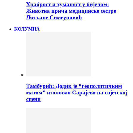
Храброст и хуманост у бијелом:
Животна прича медицинске сестре
Љиљане Симеуновић
КОЛУМНА
Тамбурић: Додик је “геополитичким
матом” изоловао Сарајево на свјетској
сцени