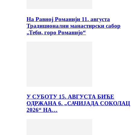
На Равној Романији 11. августа
Традиционални манастирски сабор
„Теби, горо Романијо“
У СУБОТУ 15. АВГУСТА БИЋЕ
ОДРЖАНА 6. „САЧИЈАДА СОКОЛАЦ
2026“ НА…