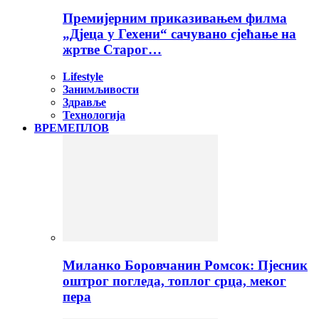
Премијерним приказивањем филма
„Дјеца у Гехени“ сачувано сјећање на
жртве Старог…
Lifestyle
Занимљивости
Здравље
Технологија
ВРЕМЕПЛОВ
Миланко Боровчанин Ромсок: Пјесник
оштрог погледа, топлог срца, меког
пера