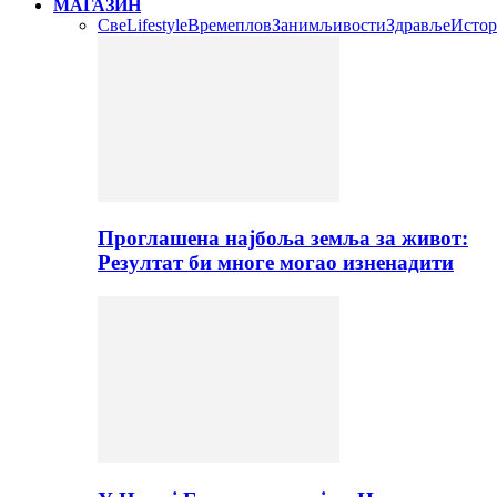
МАГАЗИН
Све
Lifestyle
Времеплов
Занимљивости
Здравље
Истор
Проглашена најбоља земља за живот:
Резултат би многе могао изненадити