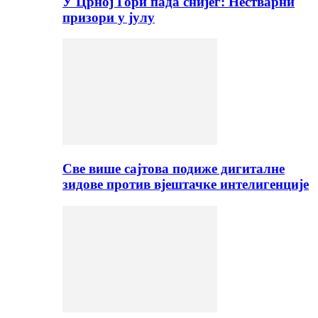
У Црној Гори пада снијег: Нестварни
призори у јулу
Све више сајтова подиже дигиталне
зидове против вјештачке интелигенције