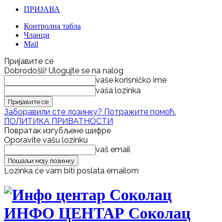
ПРИЈАВА
Контролна табла
Чланци
Mail
Пријавите се
Dobrodošli! Ulogujte se na nalog
vaše korisničko ime
vaša lozinka
Заборавили сте лозинку? Потражите помоћ.
ПОЛИТИКА ПРИВАТНОСТИ
Повратак изгубљене шифре
Oporavite vašu lozinku
vaš email
Lozinka će vam biti poslata emailom
ИНФО ЦЕНТАР Соколац