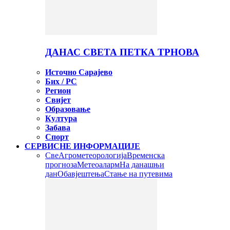
ДАНАС СВЕТА ПЕТКА ТРНОВА
Источно Сарајево
Бих / РС
Регион
Свијет
Образовање
Култура
Забава
Спорт
СЕРВИСНЕ ИНФОРМАЦИЈЕ
Све
Агрометеорологија
Временска
прогноза
Метеоаларм
На данашњи
дан
Обавјештења
Стање на путевима