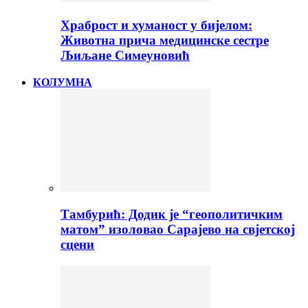
Храброст и хуманост у бијелом:
Животна прича медицинске сестре
Љиљане Симеуновић
КОЛУМНА
Тамбурић: Додик је “геополитичким
матом” изоловао Сарајево на свјетској
сцени