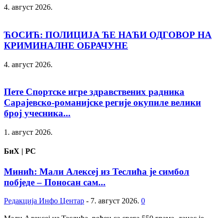
4. август 2026.
ЋОСИЋ: ПОЛИЦИЈА ЋЕ НАЋИ ОДГОВОР НА
КРИМИНАЛНЕ ОБРАЧУНЕ
4. август 2026.
Пете Спортске игре здравствених радника
Сарајевско-романијске регије окупиле велики
број учесника...
1. август 2026.
БиХ | РС
Минић: Мали Алексеј из Теслића је симбол
побједе – Поносан сам...
Редакција Инфо Центар
-
7. август 2026.
0