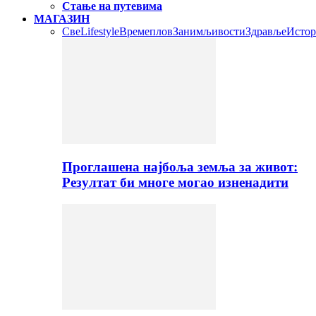
Стање на путевима
МАГАЗИН
Све
Lifestyle
Времеплов
Занимљивости
Здравље
Истор
Проглашена најбоља земља за живот:
Резултат би многе могао изненадити