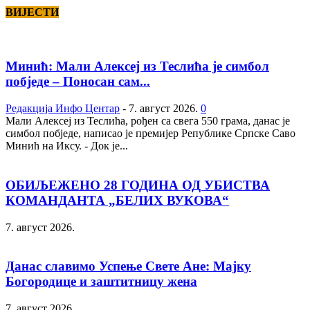
ВИЈЕСТИ
Минић: Мали Алексеј из Теслића је симбол
побједе – Поносан сам...
Редакција Инфо Центар
-
7. август 2026.
0
Мали Алексеј из Теслића, рођен са свега 550 грама, данас је
симбол побједе, написао је премијер Републике Српске Саво
Минић на Иксу. - Док је...
ОБИЉЕЖЕНО 28 ГОДИНА ОД УБИСТВА
КОМАНДАНТА „БЕЛИХ ВУКОВА“
7. август 2026.
Данас славимо Успење Свете Ане: Мајку
Богородице и заштитницу жена
7. август 2026.