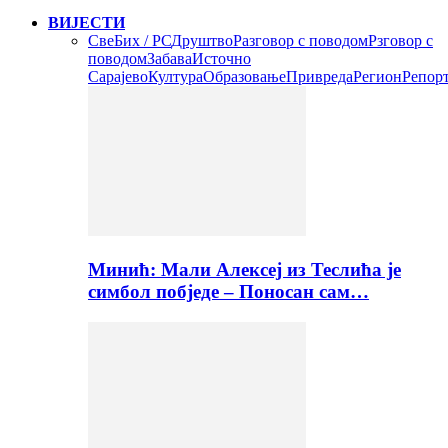
ВИЈЕСТИ
Све
Бих / РС
Друштво
Разговор с поводом
Рзговор с
поводом
Забава
Источно
Сарајево
Култура
Образовање
Привреда
Регион
Репор
Минић: Мали Алексеј из Теслића је
симбол побједе – Поносан сам…