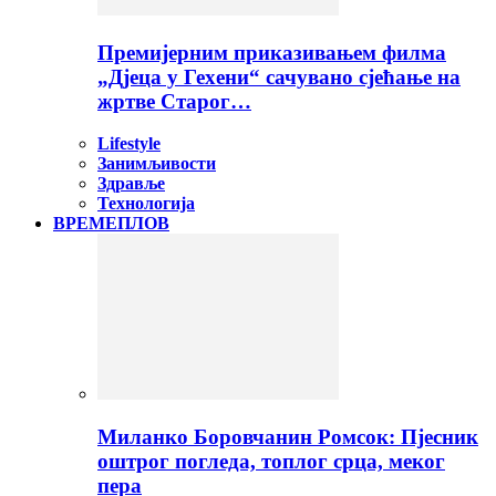
Премијерним приказивањем филма
„Дјеца у Гехени“ сачувано сјећање на
жртве Старог…
Lifestyle
Занимљивости
Здравље
Технологија
ВРЕМЕПЛОВ
Миланко Боровчанин Ромсок: Пјесник
оштрог погледа, топлог срца, меког
пера