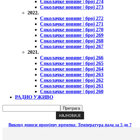
Соколачке новине | број 274
Соколачке новине | број 273
2022.
Соколачке новине | број 272
Соколачке новине | број 271
Соколачке новине | број 270
Соколачке новине | број 269
Соколачке новине | број 268
Соколачке новине | број 267
2021.
Соколачке новине | број 266
Соколачке новине | број 265
Соколачке новине | број 264
Соколачке новине | број 263
Соколачке новине | број 262
Соколачке новине | број 261
Соколачке новине | број 260
РАДИО УЖИВО
НАЈНОВИЈЕ
Викенд доноси промјену времена: Температура пада за 5 до 7
степени, али не дуго