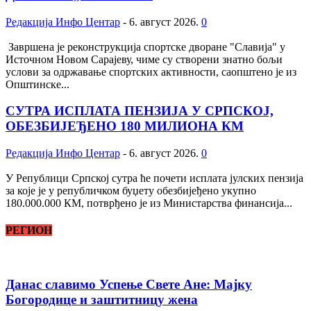
Редакција Инфо Центар
-
6. август 2026.
0
Завршена је реконструкција спортске дворане "Славија" у
Источном Новом Сарајеву, чиме су створени знатно бољи
услови за одржавање спортских активности, саопштено је из
Општинске...
СУТРА ИСПЛАТА ПЕНЗИЈА У СРПСКОЈ,
ОБЕЗБИЈЕЂЕНО 180 МИЛИОНА КМ
Редакција Инфо Центар
-
6. август 2026.
0
У Републици Српској сутра ће почети исплата јулских пензија
за које је у републичком буџету обезбијеђено укупно
180.000.000 КМ, потврђено је из Министарства финансија...
РЕГИОН
Данас славимо Успење Свете Ане: Мајку
Богородице и заштитницу жена