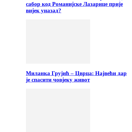
сабор код Романијске Лазарице прије
вијек уназад?
Миланка Грујић – Цврца: Највећи дар
је спасити човјеку живот