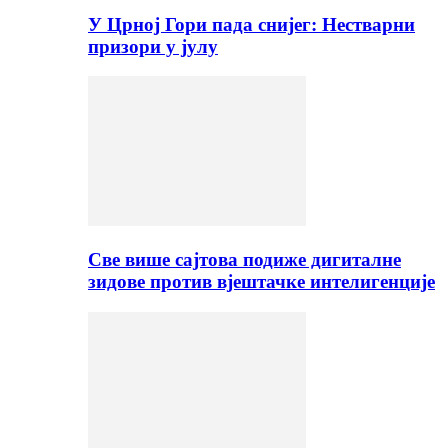
У Црној Гори пада снијег: Нестварни
призори у јулу
Све више сајтова подиже дигиталне
зидове против вјештачке интелигенције