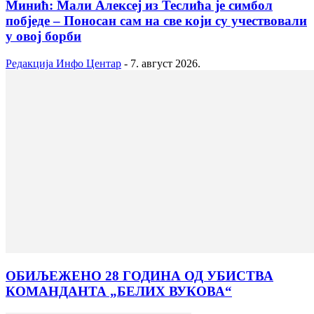
Минић: Мали Алексеј из Теслића је симбол
побједе – Поносан сам на све који су учествовали
у овој борби
Редакција Инфо Центар
-
7. август 2026.
ОБИЉЕЖЕНО 28 ГОДИНА ОД УБИСТВА
КОМАНДАНТА „БЕЛИХ ВУКОВА“