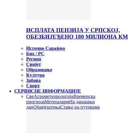
ИСПЛАТА ПЕНЗИЈА У СРПСКОЈ,
ОБЕЗБИЈЕЂЕНО 180 МИЛИОНА КМ
Источно Сарајево
Бих / РС
Регион
Свијет
Образовање
Култура
Забава
Спорт
СЕРВИСНЕ ИНФОРМАЦИЈЕ
Све
Агрометеорологија
Временска
прогноза
Метеоаларм
На данашњи
дан
Обавјештења
Стање на путевима