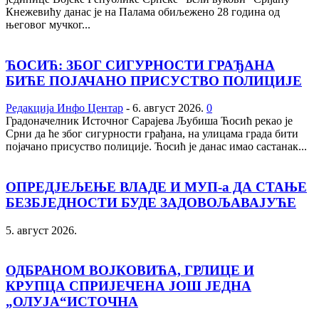
Кнежевићу данас је на Палама обиљежено 28 година од
његовог мучког...
ЋОСИЋ: ЗБОГ СИГУРНОСТИ ГРАЂАНА
БИЋЕ ПОЈАЧАНО ПРИСУСТВО ПОЛИЦИЈЕ
Редакција Инфо Центар
-
6. август 2026.
0
Градоначелник Источног Сарајева Љубиша Ћосић рекао је
Срни да ће због сигурности грађана, на улицама града бити
појачано присуство полиције. Ћосић је данас имао састанак...
ОПРЕД‌ЈЕЉЕЊЕ ВЛАДЕ И МУП-а ДА СТАЊЕ
БЕЗБЈЕДНОСТИ БУДЕ ЗАДОВОЉАВАЈУЋЕ
5. август 2026.
ОДБРАНОМ ВОЈКОВИЋА, ГРЛИЦЕ И
КРУПЦА СПРИЈЕЧЕНА ЈОШ ЈЕДНА
„ОЛУЈА“ИСТОЧНА