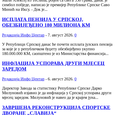
Мали Алексеј из Теслића, рођен са свега 550 грама, данас је
симбол побједе, написао је премијер Републике Српске Саво
Минић на Иксу. - Док је...
ИСПЛАТА ПЕНЗИЈА У СРПСКОЈ,
ОБЕЗБИЈЕЂЕНО 180 МИЛИОНА КМ
Редакција Инфо Центар
-
7. август 2026.
0
У Републици Српској данас ће почети исплата јулских пензија
за које је у републичком буџету обезбијеђено укупно
180.000.000 КМ, саопштено је из Министарства финансија...
ИНФЛАЦИЈА УСПОРАВА ДРУГИ МЈЕСЕЦ
ЗАРЕДОМ
Редакција Инфо Центар
-
6. август 2026.
0
Директор Завода за статистику Републике Српске Дарко
Милуновић изјавио је да инфлација у Српској успорава други
мјесец заредом. Милуновић је навео да је крајем јуна...
ЗАВРШЕНА РЕКОНСТРУКЦИЈА СПОРТСКЕ
ДВОРАНЕ „СЛАВИЈА“