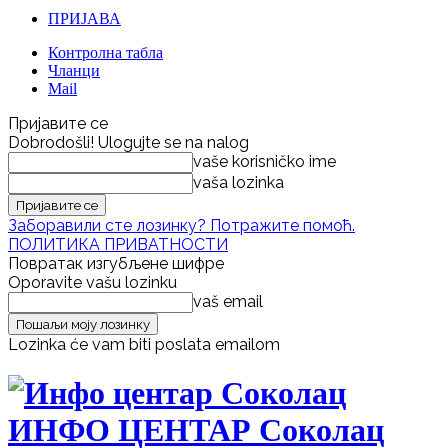
ПРИЈАВА
Контролна табла
Чланци
Mail
Пријавите се
Dobrodošli! Ulogujte se na nalog
vaše korisničko ime
vaša lozinka
Заборавили сте лозинку? Потражите помоћ.
ПОЛИТИКА ПРИВАТНОСТИ
Повратак изгубљене шифре
Oporavite vašu lozinku
vaš email
Lozinka će vam biti poslata emailom
ИНФО ЦЕНТАР Соколац