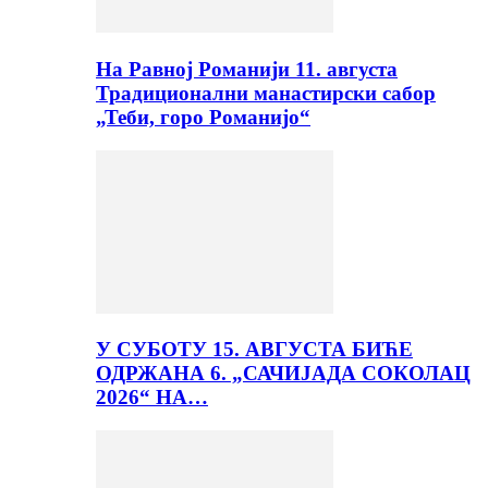
На Равној Романији 11. августа
Традиционални манастирски сабор
„Теби, горо Романијо“
У СУБОТУ 15. АВГУСТА БИЋЕ
ОДРЖАНА 6. „САЧИЈАДА СОКОЛАЦ
2026“ НА…