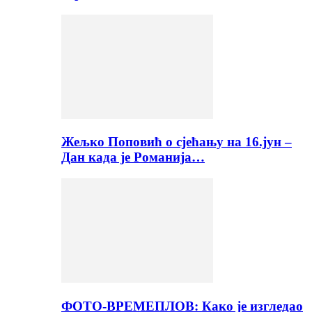
Жељко Поповић о сјећању на 16.јун –
Дан када је Романија…
ФОТО-ВРЕМЕПЛОВ: Како је изгледао