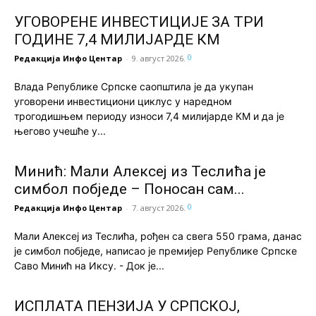
УГОВОРЕНЕ ИНВЕСТИЦИЈЕ ЗА ТРИ
ГОДИНЕ 7,4 МИЛИЈАРДЕ КМ
0
Редакција Инфо Центар
-
9. август 2026.
Влада Републике Српске саопштила је да укупан
уговорени инвестициони циклус у наредном
трогодишњем периоду износи 7,4 милијарде КМ и да је
његово учешће у...
Минић: Мали Алексеј из Теслића је
симбол побједе – Поносан сам...
0
Редакција Инфо Центар
-
7. август 2026.
Мали Алексеј из Теслића, рођен са свега 550 грама, данас
је симбол побједе, написао је премијер Републике Српске
Саво Минић на Иксу. - Док је...
ИСПЛАТА ПЕНЗИЈА У СРПСКОЈ,