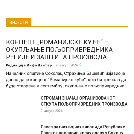
ВИЈЕСТИ
КОНЦЕПТ „РОМАНИЈСКЕ КУЋЕ“ –
ОКУПЉАЊЕ ПОЉОПРИВРЕДНИКА
РЕГИЈЕ И ЗАШТИТА ПРОИЗВОДА
0
Редакција Инфо Центар
-
9. август 2026.
Начелник општине Соколац Страхиња Башевић изјавио је
данас да је концепт "Романијске куће", која би требала да
буде отворена у септембру, окупљање пољопривредних...
ОГРОМАН ЗНАЧАЈ ОРГАНИЗОВАНОГ
ОТКУПА ПОЉОПРИВРЕДНИХ ПРОИЗВОДА
9. август 2026.
Савез ратних војних инвалида Републике
Српске прославио крсну славу у Сокоцу