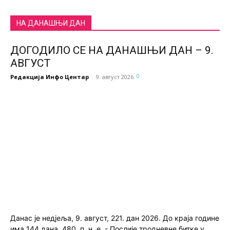
НА ДАНАШЊИ ДАН
ДОГОДИЛО СЕ НА ДАНАШЊИ ДАН – 9.
АВГУСТ
0
Редакција Инфо Центар
-
9. август 2026.
Данас је недјеља, 9. август, 221. дан 2026. До краја године
има 144 дана. 480. п. н. е. - Послије тродневне битке у