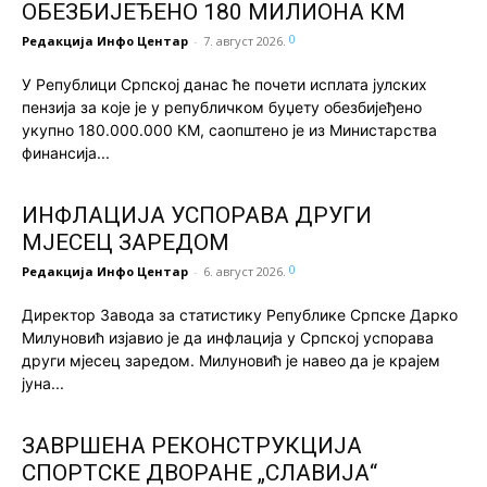
ОБЕЗБИЈЕЂЕНО 180 МИЛИОНА КМ
0
Редакција Инфо Центар
-
7. август 2026.
У Републици Српској данас ће почети исплата јулских
пензија за које је у републичком буџету обезбијеђено
укупно 180.000.000 КМ, саопштено је из Министарства
финансија...
ИНФЛАЦИЈА УСПОРАВА ДРУГИ
МЈЕСЕЦ ЗАРЕДОМ
0
Редакција Инфо Центар
-
6. август 2026.
Директор Завода за статистику Републике Српске Дарко
Милуновић изјавио је да инфлација у Српској успорава
други мјесец заредом. Милуновић је навео да је крајем
јуна...
ЗАВРШЕНА РЕКОНСТРУКЦИЈА
СПОРТСКЕ ДВОРАНЕ „СЛАВИЈА“