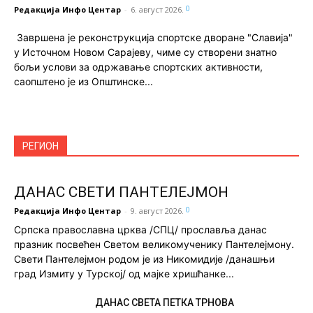
0
Редакција Инфо Центар
-
6. август 2026.
Завршена је реконструкција спортске дворане "Славија"
у Источном Новом Сарајеву, чиме су створени знатно
бољи услови за одржавање спортских активности,
саопштено је из Општинске...
РЕГИОН
ДАНАС СВЕТИ ПАНТЕЛЕЈМОН
0
Редакција Инфо Центар
-
9. август 2026.
Српска православна црква /СПЦ/ прославља данас
празник посвећен Светом великомученику Пантелејмону.
Свети Пантелејмон родом је из Никомидије /данашњи
град Измиту у Турској/ од мајке хришћанке...
ДАНАС СВЕТА ПЕТКА ТРНОВА