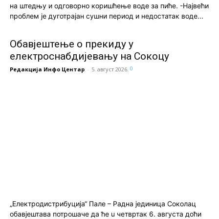
на штедњу и одговорно коришћење воде за пиће. -Највећи
проблем је дуготрајан сушни период и недостатак воде...
Обавјештење о прекиду у
електроснабдијевању на Сокоцу
0
Редакција Инфо Центар
-
5. август 2026.
„Електродистрибуција“ Пале – Радна јединица Соколац
обавјештава потрошаче да ће u четвртак 6. августа доћи