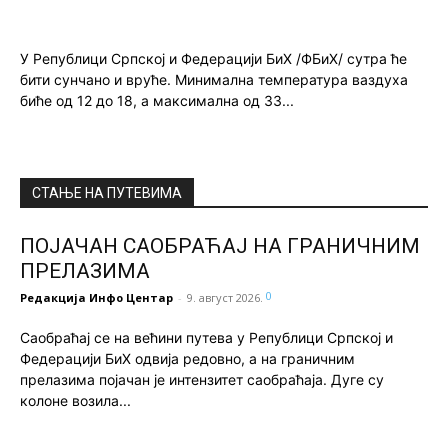
У Републици Српској и Федерацији БиХ /ФБиХ/ сутра ће
бити сунчано и вруће. Минимална температура ваздуха
биће од 12 до 18, а максимална од 33...
СТАЊЕ НА ПУТЕВИМА
ПОЈАЧАН САОБРАЋАЈ НА ГРАНИЧНИМ
ПРЕЛАЗИМА
0
Редакција Инфо Центар
-
9. август 2026.
Саобраћај се на већини путева у Републици Српској и
Федерацији БиХ одвија редовно, а на граничним
прелазима појачан је интензитет саобраћаја. Дуге су
колоне возила...