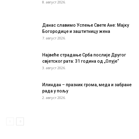
8. август 2026.
Данас славимо Успење Свете Ане: Мајку
Богородице и заштитницу жена
7. август 2026.
Највеће страдање Срба послије Другог
свјетског рата: 31 година од „Олује“
3. август 2026.
Илиндан – празник грома, меда и забране
рада у пољу
2. август 2026.