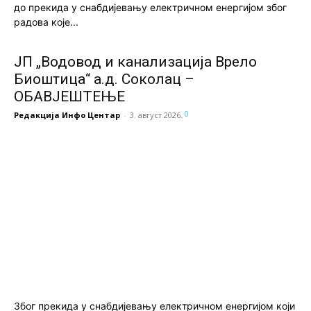
до прекида у снабдијевању електричном енергијом због
радова које...
ЈП „Водовод и канализација Врело
Биоштица“ а.д. Соколац –
ОБАВЈЕШТЕЊЕ
0
Редакција Инфо Центар
-
3. август 2026.
Због прекида у снабдијевању електричном енергијом који