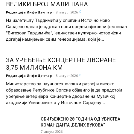
ВЕЛИКИ БРОЈ МАЛИШАНА
0
Редакција Инфо Центар
-
8. август 2026.
На излетишту Тврдимићи у општини Источно Ново
Сарајево данас је одржан први средњовјековни фестивал
"Витезови Тврдимића", јединствен културно-историјски
догађај намијењен свим генерацијама, који је...
ЗА УРЕЂЕЊЕ КОНЦЕРТНЕ ДВОРАНЕ
3,75 МИЛИОНА КМ
0
Редакција Инфо Центар
-
8. август 2026.
Министарство за научнотехнолошки развој и високо
образовање Републике Српске објавило је да предстоји
уређење ентеријера Концертне дворане на Музичкој
академији Универзитета у Источном Сарајеву...
ОБИЉЕЖЕНО 28 ГОДИНА ОД УБИСТВА
КОМАНДАНТА „БЕЛИХ ВУКОВА“
7. август 2026.