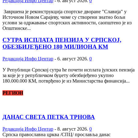
Редакција Инфо Центар
-
6. август 2026.
0
Завршена је реконструкција спортске дворане "Славија" у
Источном Новом Сарајеву, чиме су створени знатно бољи
услови за одржавање спортских активности, саопштено је из
Општинске...
СУТРА ИСПЛАТА ПЕНЗИЈА У СРПСКОЈ,
ОБЕЗБИЈЕЂЕНО 180 МИЛИОНА КМ
Редакција Инфо Центар
-
6. август 2026.
0
У Републици Српској сутра ће почети исплата јулских пензија
за које је у републичком буџету обезбијеђено укупно
180.000.000 КМ, потврђено је из Министарства финансија...
РЕГИОН
ДАНАС СВЕТА ПЕТКА ТРНОВА
Редакција Инфо Центар
-
8. август 2026.
0
Српска православна црква /СПЦ/ прославља данас