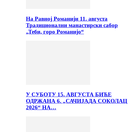
На Равној Романији 11. августа
Традиционални манастирски сабор
„Теби, горо Романијо“
У СУБОТУ 15. АВГУСТА БИЋЕ
ОДРЖАНА 6. „САЧИЈАДА СОКОЛАЦ
2026“ НА…