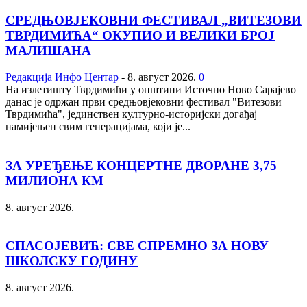
СРЕДЊОВЈЕКОВНИ ФЕСТИВАЛ „ВИТЕЗОВИ
ТВРДИМИЋА“ ОКУПИО И ВЕЛИКИ БРОЈ
МАЛИШАНА
Редакција Инфо Центар
-
8. август 2026.
0
На излетишту Тврдимићи у општини Источно Ново Сарајево
данас је одржан први средњовјековни фестивал "Витезови
Тврдимића", јединствен културно-историјски догађај
намијењен свим генерацијама, који је...
ЗА УРЕЂЕЊЕ КОНЦЕРТНЕ ДВОРАНЕ 3,75
МИЛИОНА КМ
8. август 2026.
СПАСОЈЕВИЋ: СВЕ СПРЕМНО ЗА НОВУ
ШКОЛСКУ ГОДИНУ
8. август 2026.