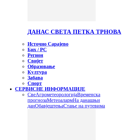
ДАНАС СВЕТА ПЕТКА ТРНОВА
Источно Сарајево
Бих / РС
Регион
Свијет
Образовање
Култура
Забава
Спорт
СЕРВИСНЕ ИНФОРМАЦИЈЕ
Све
Агрометеорологија
Временска
прогноза
Метеоаларм
На данашњи
дан
Обавјештења
Стање на путевима