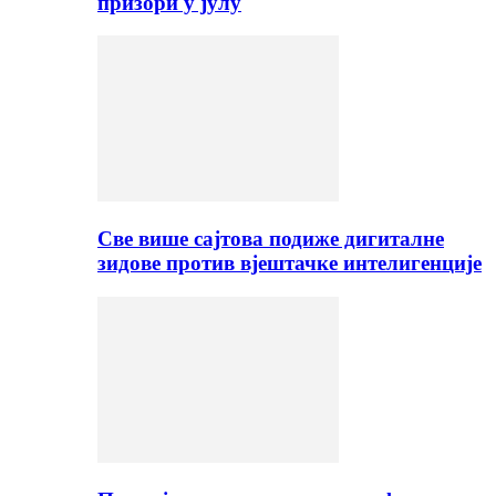
призори у јулу
Све више сајтова подиже дигиталне
зидове против вјештачке интелигенције