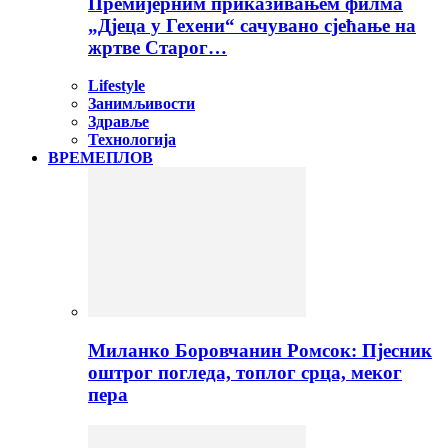
Премијерним приказивањем филма
„Дјеца у Гехени“ сачувано сјећање на
жртве Старог…
Lifestyle
Занимљивости
Здравље
Технологија
ВРЕМЕПЛОВ
Миланко Боровчанин Ромсок: Пјесник
оштрог погледа, топлог срца, меког
пера