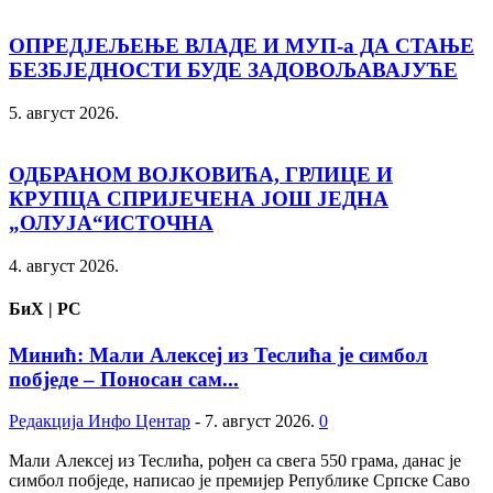
ОПРЕД‌ЈЕЉЕЊЕ ВЛАДЕ И МУП-а ДА СТАЊЕ
БЕЗБЈЕДНОСТИ БУДЕ ЗАДОВОЉАВАЈУЋЕ
5. август 2026.
ОДБРАНОМ ВОЈКОВИЋА, ГРЛИЦЕ И
КРУПЦА СПРИЈЕЧЕНА ЈОШ ЈЕДНА
„ОЛУЈА“ИСТОЧНА
4. август 2026.
БиХ | РС
Минић: Мали Алексеј из Теслића је симбол
побједе – Поносан сам...
Редакција Инфо Центар
-
7. август 2026.
0
Мали Алексеј из Теслића, рођен са свега 550 грама, данас је
симбол побједе, написао је премијер Републике Српске Саво