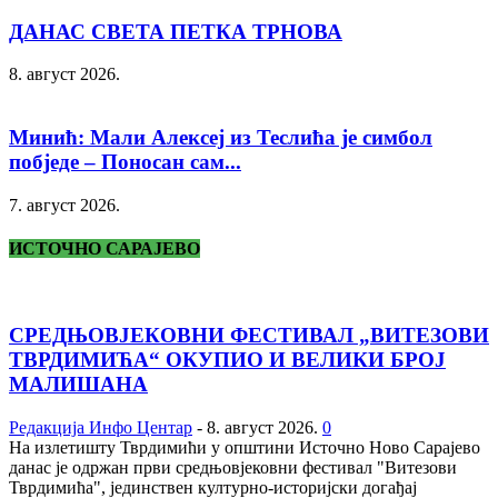
ДАНАС СВЕТА ПЕТКА ТРНОВА
8. август 2026.
Минић: Мали Алексеј из Теслића је симбол
побједе – Поносан сам...
7. август 2026.
ИСТОЧНО САРАЈЕВО
СРЕДЊОВЈЕКОВНИ ФЕСТИВАЛ „ВИТЕЗОВИ
ТВРДИМИЋА“ ОКУПИО И ВЕЛИКИ БРОЈ
МАЛИШАНА
Редакција Инфо Центар
-
8. август 2026.
0
На излетишту Тврдимићи у општини Источно Ново Сарајево
данас је одржан први средњовјековни фестивал "Витезови
Тврдимића", јединствен културно-историјски догађај