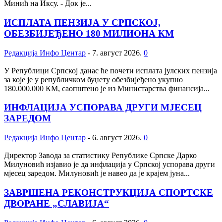
Минић на Иксу. - Док је...
ИСПЛАТА ПЕНЗИЈА У СРПСКОЈ,
ОБЕЗБИЈЕЂЕНО 180 МИЛИОНА КМ
Редакција Инфо Центар
-
7. август 2026.
0
У Републици Српској данас ће почети исплата јулских пензија
за које је у републичком буџету обезбијеђено укупно
180.000.000 КМ, саопштено је из Министарства финансија...
ИНФЛАЦИЈА УСПОРАВА ДРУГИ МЈЕСЕЦ
ЗАРЕДОМ
Редакција Инфо Центар
-
6. август 2026.
0
Директор Завода за статистику Републике Српске Дарко
Милуновић изјавио је да инфлација у Српској успорава други
мјесец заредом. Милуновић је навео да је крајем јуна...
ЗАВРШЕНА РЕКОНСТРУКЦИЈА СПОРТСКЕ
ДВОРАНЕ „СЛАВИЈА“