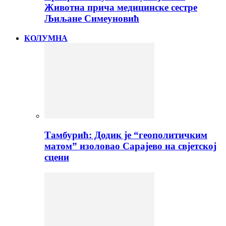
Животна прича медицинске сестре
Љиљане Симеуновић
КОЛУМНА
Тамбурић: Додик је “геополитичким
матом” изоловао Сарајево на свјетској
сцени