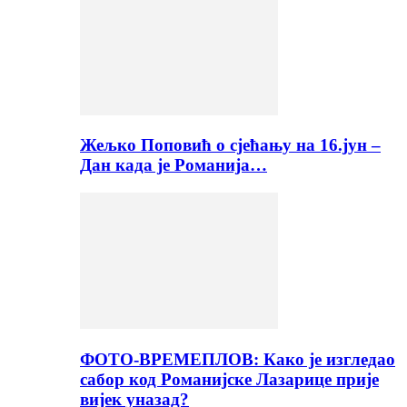
Жељко Поповић о сјећању на 16.јун –
Дан када је Романија…
ФОТО-ВРЕМЕПЛОВ: Како је изгледао
сабор код Романијске Лазарице прије
вијек уназад?