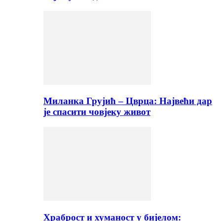
Миланка Грујић – Цврца: Највећи дар
је спасити човјеку живот
Храброст и хуманост у бијелом: