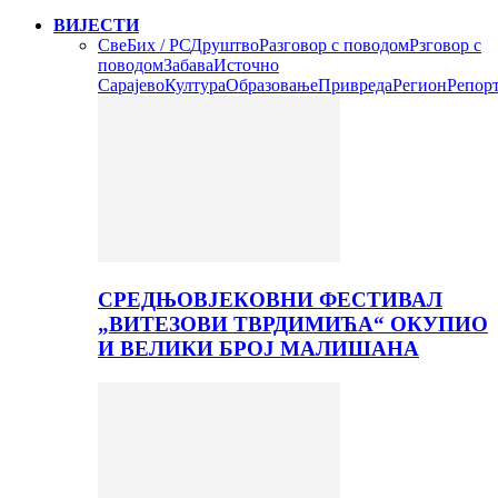
ВИЈЕСТИ
Све
Бих / РС
Друштво
Разговор с поводом
Рзговор с
поводом
Забава
Источно
Сарајево
Култура
Образовање
Привреда
Регион
Репор
СРЕДЊОВЈЕКОВНИ ФЕСТИВАЛ
„ВИТЕЗОВИ ТВРДИМИЋА“ ОКУПИО
И ВЕЛИКИ БРОЈ МАЛИШАНА