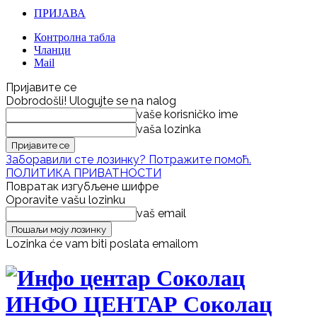
ПРИЈАВА
Контролна табла
Чланци
Mail
Пријавите се
Dobrodošli! Ulogujte se na nalog
vaše korisničko ime
vaša lozinka
Заборавили сте лозинку? Потражите помоћ.
ПОЛИТИКА ПРИВАТНОСТИ
Повратак изгубљене шифре
Oporavite vašu lozinku
vaš email
Lozinka će vam biti poslata emailom
ИНФО ЦЕНТАР Соколац