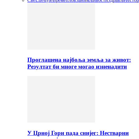
Све
Lifestyle
Времеплов
Занимљивости
Здравље
Истор
Проглашена најбоља земља за живот:
Резултат би многе могао изненадити
У Црној Гори пада снијег: Нестварни