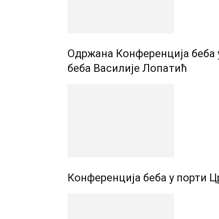
Одржана Конференција беба 
беба Василије Лопатић
Конференција беба у порти Цр