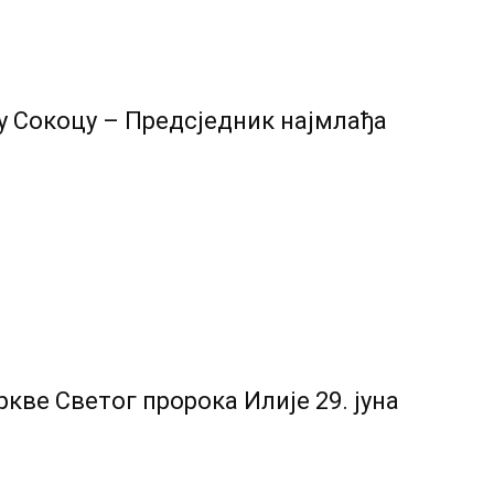
у Сокоцу – Предсједник најмлађа
кве Светог пророка Илије 29. јуна