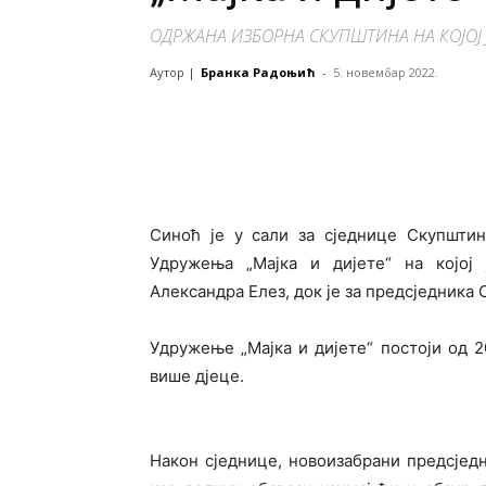
ОДРЖАНА ИЗБОРНА СКУПШТИНА НА КОЈОЈ
Аутор |
Бранка Радоњић
-
5. новембар 2022.
Синоћ је у сали за сједнице Скупшти
Удружења „Мајка и дијете“ на којој 
Александра Елез, док је за предсједника
Удружење „Мајка и дијете“ постоји од 2
више дјеце.
Након сједнице, новоизабрани предсједн