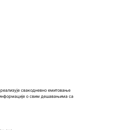
о реализује свакодневно емитовање
ет информације о свим дешавањима са