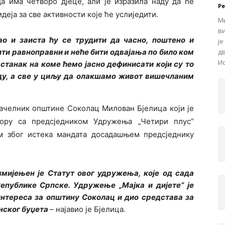
да има четворо дјеце, али је изразила наду да ће
Р
еја за све активности које ће услиједити.
М
в
ао и заиста ћу се трудити да часно, поштено и
ј
ти равноправни и неће бити одвајања по било ком
д
Ис
станак на коме ћемо јасно дефинисати који су то
ду, а све у циљу да олакшамо живот вишечланим
начелник општине Соколац Милован Бјелица који је
вору са предсједником Удружења „Четири плус“
 због истека мандата досадашњем предсједнику
змијењен је Статут овог удружења, које од сада
епублике Српске. Удружење „Мајка и дијете“ је
нтереса за општину Соколац и дио средстава за
нског буџета
– најавио је Бјелица.