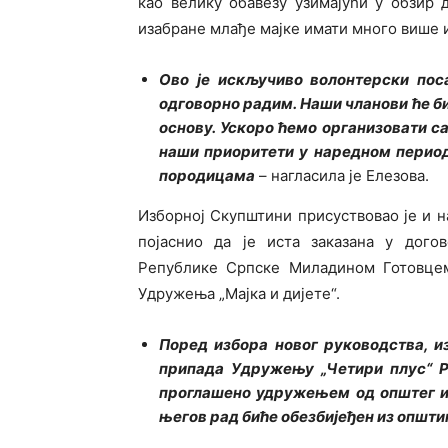
као велику обавезу узимајући у обзир 
изабране млађе мајке имати много више ид
Ово је искључиво волонтерски пос
одговорно радим. Наши чланови ће би
основу. Ускоро ћемо организовати са
наши приоритети у наредном перио
породицама
– нагласила је Елезова.
Изборној Скупштини присуствовао је и 
појаснио да је иста заказана у дого
Републике Српске Миладином Готовцем
Удружења „Мајка и дијете“.
Поред избора новог руководства, и
припада Удружењу „Четири плус“ Р
проглашено удружењем од општег и
његов рад биће обезбијеђен из општи