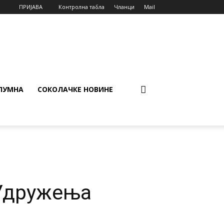
ПРИЈАВА
Контролна табла
Чланци
Mail
ЛУМНА
СОКОЛАЧКЕ НОВИНЕ
 Удружења