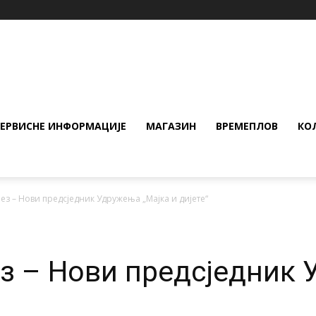
СЕРВИСНЕ ИНФОРМАЦИЈЕ
МАГАЗИН
ВРЕМЕПЛОВ
КО
ез – Нови предсједник Удружења „Мајка и дијете“
з – Нови предсједник