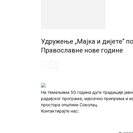
Удружење „Мајка и дијете“ п
Православне нове године
На темељима 50 година дуге традиције јав
радијског програма, мјесечно припрема и и
простора општине Соколац.
Контактирајте нас:
redakcija@infocentar.ba