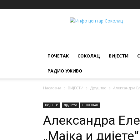
ИНФО
ЦЕНТАР
Соколац
ПОЧЕТАК
СОКОЛАЦ
ВИЈЕСТИ
РАДИО УЖИВО
Насловна
ВИЈЕСТИ
Друштво
Александра Ел
ВИЈЕСТИ
Друштво
СОКОЛАЦ
Александра Еле
„Мајка и дијете“