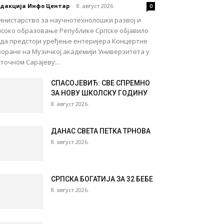
едакција Инфо Центар
-
8. август 2026.
0
инистарство за научнотехнолошки развој и
исоко образовање Републике Српске објавило
е да предстоји уређење ентеријера Концертне
воране на Музичкој академији Универзитета у
точном Сарајеву...
СПАСОЈЕВИЋ: СВЕ СПРЕМНО
ЗА НОВУ ШКОЛСКУ ГОДИНУ
8. август 2026.
ДАНАС СВЕТА ПЕТКА ТРНОВА
8. август 2026.
СРПСКА БОГАТИЈА ЗА 32 БЕБЕ
8. август 2026.