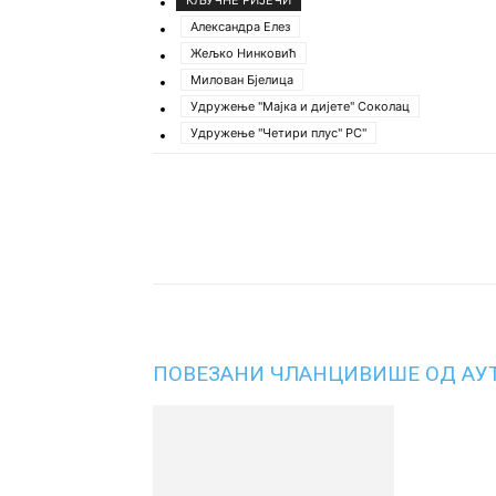
КЉУЧНЕ РИЈЕЧИ
Александра Елез
Жељко Нинковић
Милован Бјелица
Удружење "Мајка и дијете" Соколац
Удружење "Четири плус" РС"
Подијели
ПОВЕЗАНИ ЧЛАНЦИ
ВИШЕ ОД АУ