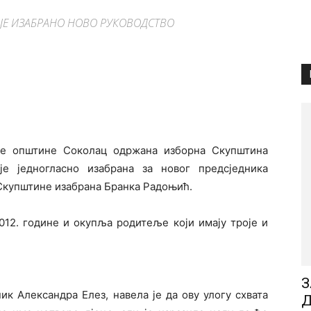
 ЈЕ ИЗАБРАНО НОВО РУКОВОДСТВО
не општине Соколац одржана изборна Скупштина
је једногласно изабрана за новог предсједника
 Скупштине изабрана Бранка Радоњић.
012. године и окупља родитеље који имају троје и
З
ик Александра Елез, навела је да ову улогу схвата
Д