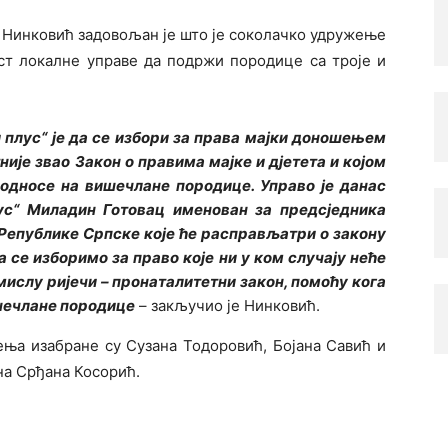
Нинковић задовољан је што је соколачко удружење
ст локалне управе да подржи породице са троје и
плус“ је да се избори за права мајки доношењем
тније звао Закон о правима мајке и дјетета и којом
 односе на вишечлане породице. Управо је данас
с“ Миладин Готовац именован за предсједника
 Републике Српске које ће расправљатри о закону
а се изборимо за право које ни у ком случају неће
смислу ријечи – пронаталитетни закон, помоћу кога
ишечлане породице
– закључио је Нинковић.
ења изабране су Сузана Тодоровић, Бојана Савић и
ана Срђана Косорић.