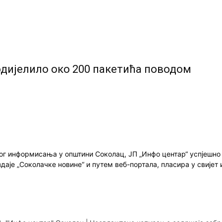
одијелило око 200 пакетића поводом
ног информисања у општини Соколац, ЈП „Инфо центар“ успјешн
здаје „Соколачке новине“ и путем веб-портала, пласира у свиј