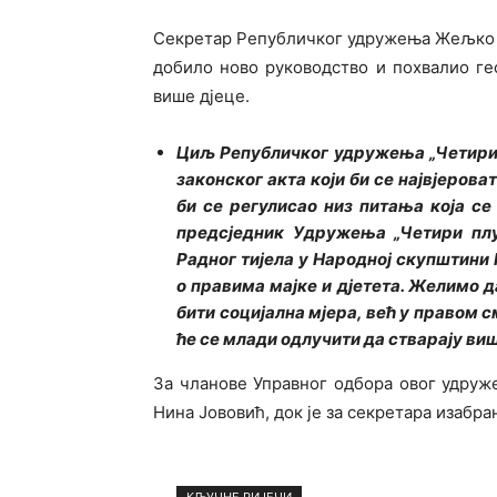
Секретар Републичког удружења Жељко 
добило ново руководство и похвалио ге
више дјеце.
Циљ Републичког удружења „Четири 
законског акта који би се највјерова
би се регулисао низ питања која се
предсједник Удружења „Четири плу
Радног тијела у Народној скупштини
о правима мајке и дјетета. Желимо д
бити социјална мјера, већ у правом 
ће се млади одлучити да стварају в
За чланове Управног одбора овог удруж
Нина Јововић, док је за секретара изабр