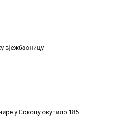
ку вјежбаоницу
ире у Сокоцу окупило 185