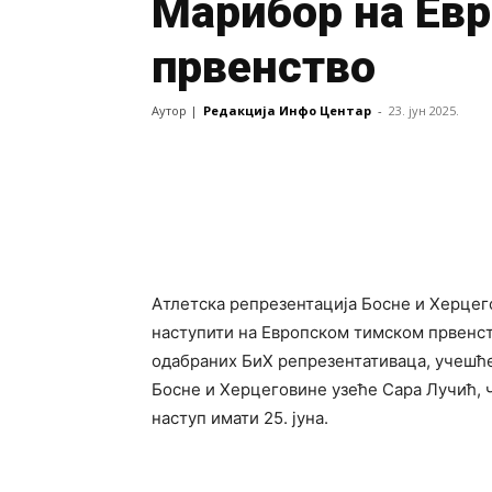
Марибор на Евр
првенство
Аутор |
Редакција Инфо Центар
-
23. јун 2025.
Атлетска репрезентација Босне и Херцегов
наступити на Европском тимском првенст
одабраних БиХ репрезентативаца, учешће
Босне и Херцеговине узеће Сара Лучић, ч
наступ имати 25. јуна.