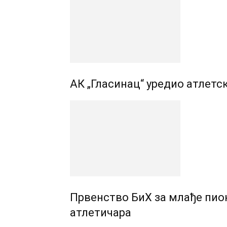
АК „Гласинац“ уредио атлетс
Првенство БиХ за млађе пион
атлетичара