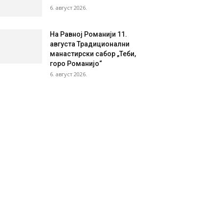
6. август 2026.
На Равној Романији 11.
августа Традиционални
манастирски сабор „Теби,
горо Романијо“
6. август 2026.