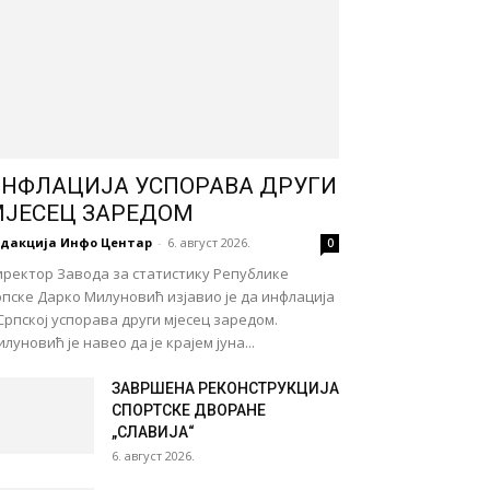
НФЛАЦИЈА УСПОРАВА ДРУГИ
ЈЕСЕЦ ЗАРЕДОМ
едакција Инфо Центар
-
6. август 2026.
0
иректор Завода за статистику Републике
пске Дарко Милуновић изјавио је да инфлација
Српској успорава други мјесец заредом.
луновић је навео да је крајем јуна...
ЗАВРШЕНА РЕКОНСТРУКЦИЈА
СПОРТСКЕ ДВОРАНЕ
„СЛАВИЈА“
6. август 2026.