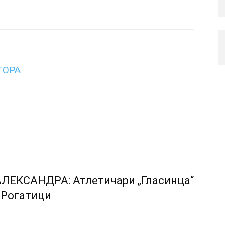
ТОРА
АЛЕКСАНДРА: Атлетичари „Гласинца“
 Рогатици