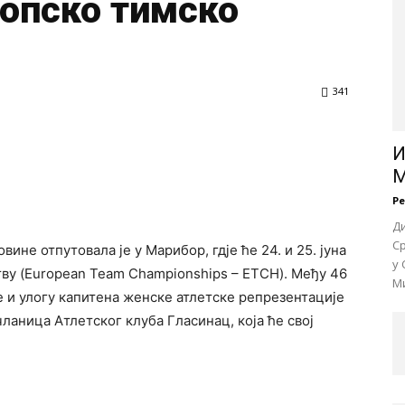
опско тимско
341
И
М
Р
Д
Ср
ине отпутовала је у Марибор, гдје ће 24. и 25. јуна
у 
ву (European Team Championships – ETCH). Међу 46
Ми
 и улогу капитена женске атлетске репрезентације
ланица Атлетског клуба Гласинац, која ће свој