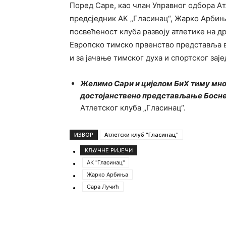
Поред Саре, као члан Управног одбора Ат
предсједник АК „Гласинац“, Жарко Арбињ
посвећеност клуба развоју атлетике на 
Европско тимско првенство представља в
и за јачање тимског духа и спортског зај
Желимо Сари и цијелом БиХ тиму мног
достојанствено представљање Босне
Атлетског клуба „Гласинац“.
ИЗВОР
Атлетски клуб "Гласинац"
КЉУЧНЕ РИЈЕЧИ
АК "Гласинац"
Жарко Арбиња
Сара Лучић