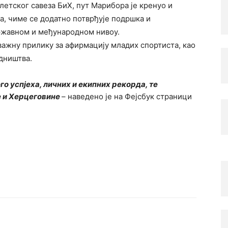
летског савеза БиХ, пут Марибора је кренуо и
а, чиме се додатно потврђује подршка и
државном и међународном нивоу.
ажну прилику за афирмацију младих спортиста, као
едништва.
о успјеха, личних и екипних рекорда, те
 и Херцеговине
– наведено је на Фејсбук стрaници