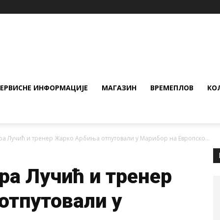
СЕРВИСНЕ ИНФОРМАЦИЈЕ
МАГАЗИН
ВРЕМЕПЛОВ
КО
ра Лучић и тренер Жарко Арбиња отпутовали у Марибор на Европско...
ра Лучић и тренер
отпутовали у