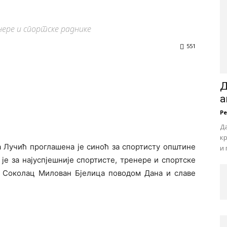
нере и спортске раднике
551
Д
а
Р
Да
кр
а Лучић проглашена је синоћ за спортисту општине
и 
 је за најуспјешније спортисте, тренере и спортске
 Соколац Милован Бјелица поводом Дана и славе