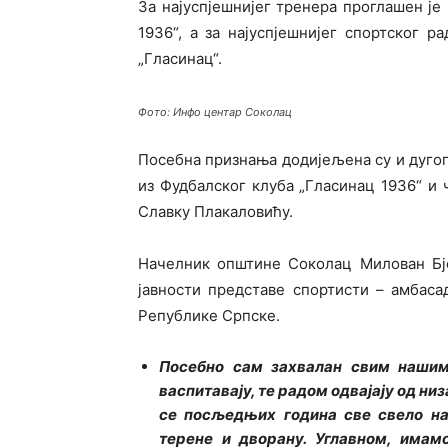
За најуспјешнијег тренера проглашен ј
1936“, а за најуспјешнијег спортског 
„Гласинац“.
Фото: Инфо центар Соколац
Посебна признања додијељена су и дуг
из Фудбалског клуба „Гласинац 1936“ и
Славку Плакаловићу.
Начелник општине Соколац Милован Бје
јавности представе спортисти – амбаса
Републике Српске.
Посебно сам захвалан свим нашим
васпитавају, те радом одвајају од ни
се посљедњих година све свело на
терене и дворану. Углавном, имам