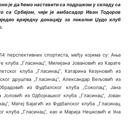
но је да ћемо наставити са подршком у складу са
о са Србијом, чији је амбасадор Иван Тодоров
једио вриједну донацију за локални Џудо клуб
а.
14 перспективних спортиста, међу којима су: Ања
е клуба „Гласинац“, Милијана Јовановић из Карате
летског клуба „Гласинац“, Катарина Кезуновић из
рског друштва „Гласинац“, Александар Вељовић из
Обрадовић из Фудбалског клуба „Соколац“, Јана
 Јоловић из Одбојкашког клуба „Гласинац“, Јован
ац“, Матеј Бајагић из Фудбалског клуба „Гласинац
ог клуба „Гласинац“, као и Марија Нешковић и Уна