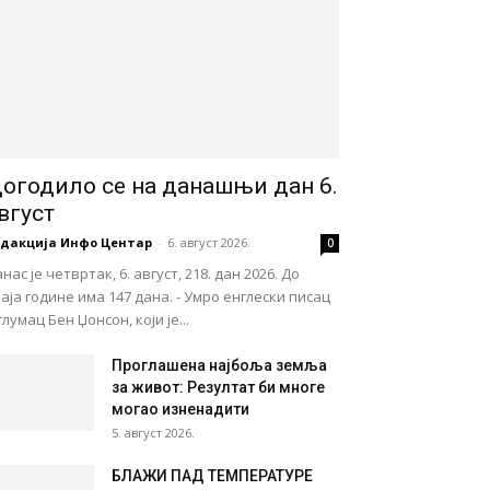
огодило се на данашњи дан 6.
вгуст
едакција Инфо Центар
-
6. август 2026.
0
нас је четвртак, 6. август, 218. дан 2026. До
аја године има 147 дана. - Умро енглески писац
глумац Бен Џонсон, који је...
Проглашена најбоља земља
за живот: Резултат би многе
могао изненадити
5. август 2026.
БЛАЖИ ПАД ТЕМПЕРАТУРЕ