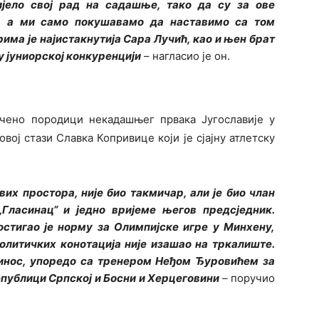
ијело свој рад на садашње, тако да су за ове
и, а ми само покушавамо да наставимо са том
има је најистакнутија Сара Лучић, као и њен брат
 јуниорској конкуренцији
– нагласио је он.
чено породици некадашњег првака Југославије у
вој стази Славка Копривице који је сјајну атлетску
вих простора, није био такмичар, али је био члан
„Гласинац“ и једно вријеме његов предсједник.
остигао је норму за Олимпијске игре у Минхену,
олитичких конотација није изашао на тркалиште.
ринос, упоредо са тренером Неђом Ђуровићем за
епублици Српској и Босни и Херцеговини
– поручио