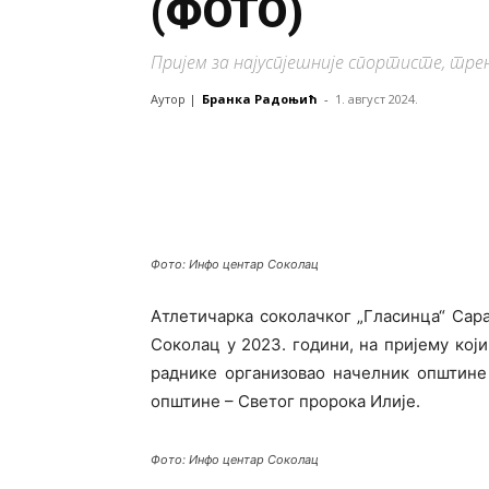
(ФОТО)
Пријем за најуспјешније спортисте, тре
Аутор |
Бранка Радоњић
-
1. август 2024.
Фото: Инфо центар Соколац
Атлетичарка соколачког „Гласинца“ Сар
Соколац у 2023. години, на пријему који
раднике организовао начелник општине
општине – Светог пророка Илије.
Фото: Инфо центар Соколац