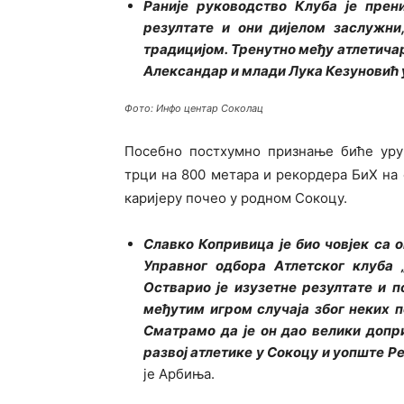
Раније руководство Клуба је прен
резултате и они дијелом заслужн
традицијом. Тренутно међу атлетичар
Александар и млади Лука Кезуновић у
Фото: Инфо центар Соколац
Посебно постхумно признање биће уру
трци на 800 метара и рекордера БиХ на о
каријеру почео у родном Сокоцу.
Славко Копривица је био човјек са о
Управног одбора Атлетског клуба 
Остварио је изузетне резултате и п
међутим игром случаја због неких п
Сматрамо да је он дао велики доп
развој атлетике у Сокоцу и уопште Р
је Арбиња.