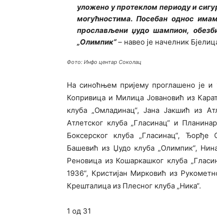
уложено у протеклом периоду и сигур
могућностима. Посебан однос имам
прослављени џудо шампион, обезби
„Олимпик“
– навео је начелник Бјелиц
Фото: Инфо центар Соколац
На синоћњем пријему проглашено је и 
Копривица и Милица Јовановић из Карат
клуба „Омладинац“, Јана Јакшић из Ат
Атлетског клуба „Гласинац“ и Планина
Боксерског клуба „Гласинац“, Ђорђе 
Башевић из Џудо клуба „Олимпик“, Нина
Реновица из Кошаркашког клуба „Гласин
1936“, Кристијан Мирковић из Рукометн
Крешталица из Плесног клуба „Ника“.
1
од 31