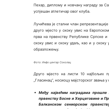
Пехар, диплому и новчану награду за Са
успјешан атлетичар овог клуба.
Лучићева је стални члан репрезентације
друго мјесто у скоку увис на Европско
прва на првенству Републике Српске и
скоку увис и скоку удаљ, као и у скоку
образложењу.
Фото: Инфо центар Соколац
Друго мјесто на листи 10 најбољих п
„Гласинац“, носиоцу мајсторског звања у 
Међу највећим наградама прошле 
првенству Босне и Херцеговине и Пр
Балканском сениорском првенств