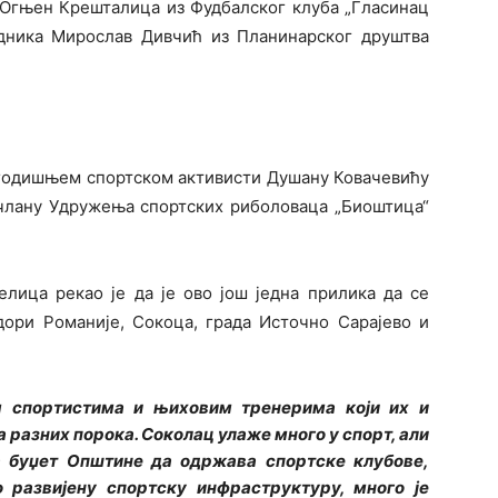
е Огњен Крешталица из Фудбалског клуба „Гласинац
радника Мирослав Дивчић из Планинарског друштва
огодишњем спортском активисти Душану Ковачевићу
 члану Удружења спортских риболоваца „Биоштица“
лица рекао је да је ово још једна прилика да се
дори Романије, Сокоца, града Источно Сарајево и
 спортистима и њиховим тренерима који их и
за разних порока. Соколац улаже много у спорт, али
 буџет Општине да одржава спортске клубове,
о развијену спортску инфраструктуру, много је