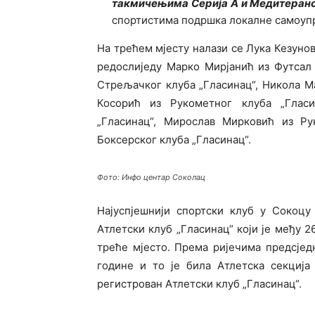
такмичењима Серија А и Медитеран
спортистима подршка локалне самоупр
На трећем мјесту налази се Лука Кезунов
редослиједу Марко Мирјанић из Футсал 
Стрељачког клуба „Гласинац“, Никола М
Косорић из Рукометног клуба „Гласи
„Гласинац“, Мирослав Мирковић из Ру
Боксерског клуба „Гласинац“.
Фото: Инфо центар Соколац
Најуспјешнији спортски клуб у Сокоцу
Атлетски клуб „Гласинац“ који је међу 
треће мјесто. Према ријечима предсјед
године и то је била Атлетска секција
регистрован Атлетски клуб „Гласинац“.