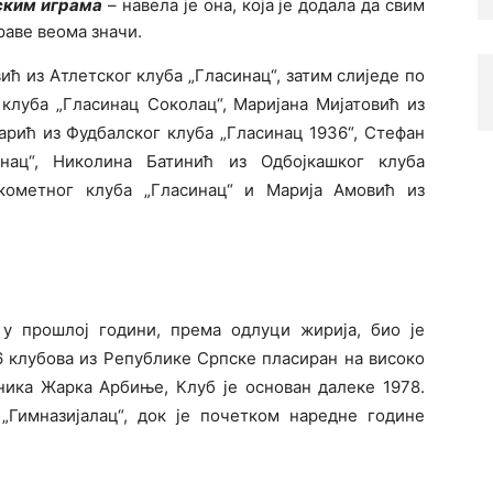
ским играма
– навела је она, која је додала да свим
аве веома значи.
ић из Атлетског клуба „Гласинац“, затим слиједе по
клуба „Гласинац Соколац“, Маријана Мијатовић из
арић из Фудбалског клуба „Гласинац 1936“, Стефан
нац“, Николина Батинић из Одбојкашког клуба
кометног клуба „Гласинац“ и Марија Амовић из
 у прошлој години, према одлуци жирија, био је
26 клубова из Републике Српске пласиран на високо
ника Жарка Арбиње, Клуб је основан далеке 1978.
 „Гимназијалац“, док је почетком наредне године