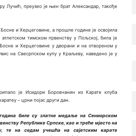
ру Лучић, преузео је њен брат Александар, такође
 Босне и Херцеговине, а прошле године је освојила
м атлетском тимском првенству у Пољској, била је
 Босне и Херцеговине у дворани и на отвореном у
 увис на Свесрпском купу у Краљеву, наведено је у
рипало је Исидори Боровчанин из Карате клуба
каратеу – црни појас други дан.
година биле су златне медаље на Сениорском
венству Републике Српске, као и треће мјесто на
у, те на седам учешћа на свјетским карате