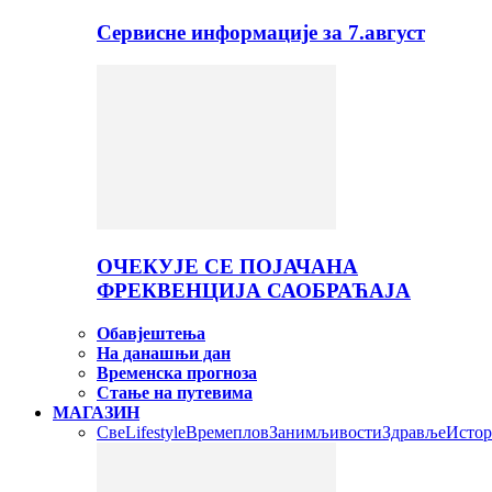
Сервисне информације за 7.август
ОЧЕКУЈЕ СЕ ПОЈАЧАНА
ФРЕКВЕНЦИЈА САОБРАЋАЈА
Обавјештења
На данашњи дан
Временска прогноза
Стање на путевима
МАГАЗИН
Све
Lifestyle
Времеплов
Занимљивости
Здравље
Истор