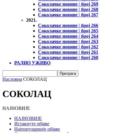
Соколачке новине | број 269
Соколачке новине | број 268
Соколачке новине | број 267
2021.
Соколачке новине | број 266
Соколачке новине | број 265
Соколачке новине | број 264
Соколачке новине | број 263
Соколачке новине | број 262
Соколачке новине | број 261
Соколачке новине | број 260
РАДИО УЖИВО
Насловна
СОКОЛАЦ
СОКОЛАЦ
НАЈНОВИЈЕ
НАЈНОВИЈЕ
Истакнуте објаве
Најпопуларније објаве