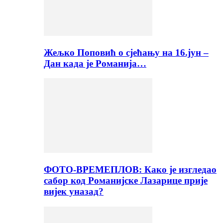
Жељко Поповић о сјећању на 16.јун –
Дан када је Романија…
ФОТО-ВРЕМЕПЛОВ: Како је изгледао
сабор код Романијске Лазарице прије
вијек уназад?