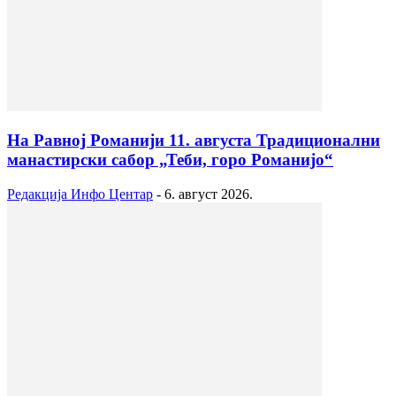
На Равној Романији 11. августа Традиционални
манастирски сабор „Теби, горо Романијо“
Редакција Инфо Центар
-
6. август 2026.