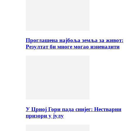
Проглашена најбоља земља за живот:
Резултат би многе могао изненадити
У Црној Гори пада снијег: Нестварни
призори у јулу