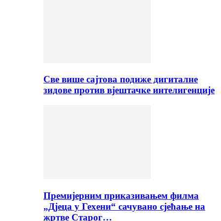
Све више сајтова подиже дигиталне
зидове против вјештачке интелигенције
Премијерним приказивањем филма
„Дјеца у Гехени“ сачувано сјећање на
жртве Старог…