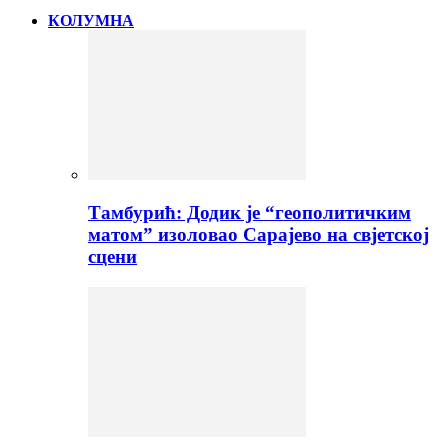
КОЛУМНА
Тамбурић: Додик је “геополитичким
матом” изоловао Сарајево на свјетској
сцени