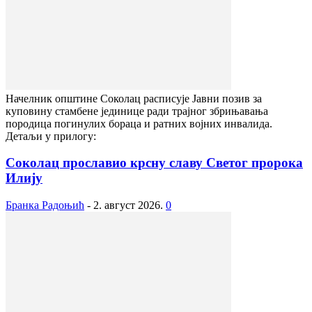
Начелник општине Соколац расписује Јавни позив за
куповину стамбене јединице ради трајног збрињавања
породица погинулих бораца и ратних војних инвалида.
Детаљи у прилогу:
Соколац прославио крсну славу Светог пророка
Илију
Бранка Радоњић
-
2. август 2026.
0