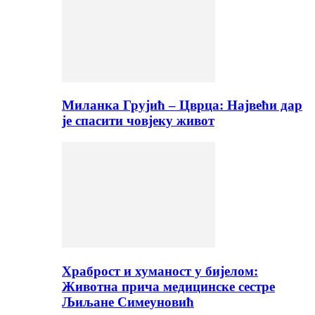
Миланка Грујић – Цврца: Највећи дар
је спасити човјеку живот
Храброст и хуманост у бијелом:
Животна прича медицинске сестре
Љиљане Симеуновић