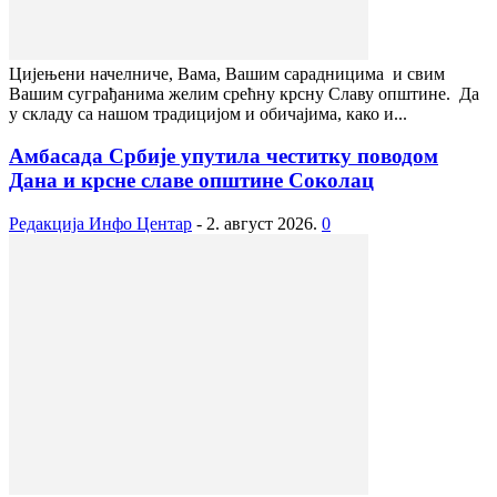
Цијењени начелниче, Вама, Вашим сарадницима и свим
Вашим суграђанима желим срећну крсну Славу општине. Да
у складу са нашом традицијом и обичајима, како и...
Амбасада Србије упутила честитку поводом
Дана и крсне славе општине Соколац
Редакција Инфо Центар
-
2. август 2026.
0