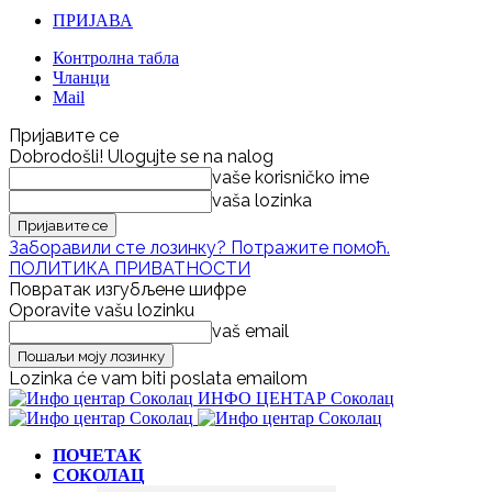
ПРИЈАВА
Контролна табла
Чланци
Mail
Пријавите се
Dobrodošli! Ulogujte se na nalog
vaše korisničko ime
vaša lozinka
Заборавили сте лозинку? Потражите помоћ.
ПОЛИТИКА ПРИВАТНОСТИ
Повратак изгубљене шифре
Oporavite vašu lozinku
vaš email
Lozinka će vam biti poslata emailom
ИНФО ЦЕНТАР Соколац
ПОЧЕТАК
СОКОЛАЦ