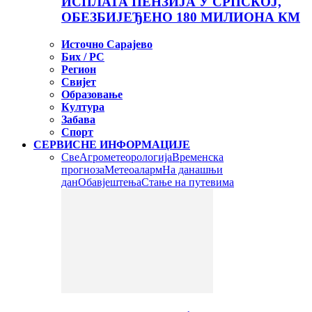
ИСПЛАТА ПЕНЗИЈА У СРПСКОЈ,
ОБЕЗБИЈЕЂЕНО 180 МИЛИОНА КМ
Источно Сарајево
Бих / РС
Регион
Свијет
Образовање
Култура
Забава
Спорт
СЕРВИСНЕ ИНФОРМАЦИЈЕ
Све
Агрометеорологија
Временска
прогноза
Метеоаларм
На данашњи
дан
Обавјештења
Стање на путевима