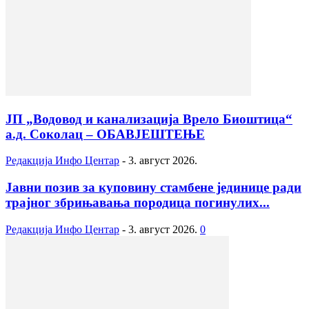
ЈП „Водовод и канализација Врело Биоштица“
а.д. Соколац – ОБАВЈЕШТЕЊЕ
Редакција Инфо Центар
-
3. август 2026.
Јавни позив за куповину стамбене јединице ради
трајног збрињавања породица погинулих...
Редакција Инфо Центар
-
3. август 2026.
0