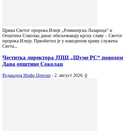
Црква Светог пророка Илије „Романијска Лазарица“ и
Општина Соколац данас обиљежавају крсну славу – Светог
пророка Илију. Првобитно је у наведеном храму служена
Света...
Честитка директора ЈПШ „Шуме РС“ поводом
Дана општине Соколац
Редакција Инфо Центар
-
2. август 2026.
0