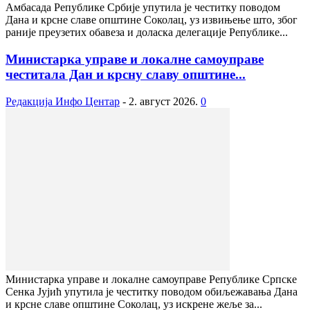
Амбасада Републике Србије упутила је честитку поводом
Дана и крсне славе општине Соколац, уз извињење што, због
раније преузетих обавеза и доласка делегације Републике...
Министарка управе и локалне самоуправе
честитала Дан и крсну славу општине...
Редакција Инфо Центар
-
2. август 2026.
0
Министарка управе и локалне самоуправе Републике Српске
Сенка Јујић упутила је честитку поводом обиљежавања Дана
и крсне славе општине Соколац, уз искрене жеље за...