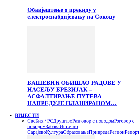
Обавјештење о прекиду у
електроснабдијевању на Сокоцу
БАШЕВИЋ ОБИШАО РАДОВЕ У
НАСЕЉУ БРЕЗИЈАК –
АСФАЛТИРАЊЕ ПУТЕВА
НАПРЕДУЈЕ ПЛАНИРАНОМ…
ВИЈЕСТИ
Све
Бих / РС
Друштво
Разговор с поводом
Рзговор с
поводом
Забава
Источно
Сарајево
Култура
Образовање
Привреда
Регион
Репор