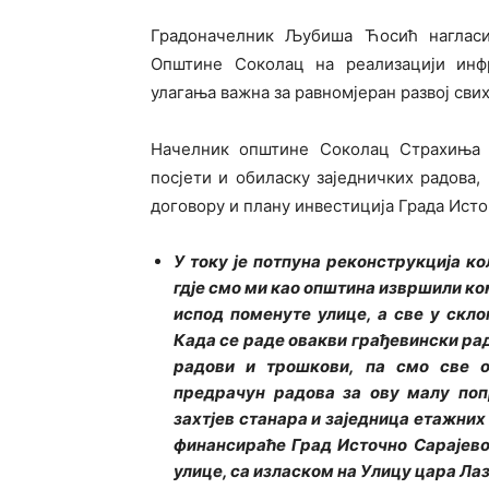
Градоначелник Љубиша Ћосић нагласи
Општине Соколац на реализацији инфр
улагања важна за равномјеран развој свих
Начелник општине Соколац Страхиња 
посјети и обиласку заједничких радова,
договору и плану инвестиција Града Ист
У току је потпуна реконструкција к
гдје смо ми као општина извршили к
испод поменуте улице, а све у скл
Када се раде овакви грађевински рад
радови и трошкови, па смо све о
предрачун радова за ову малу поп
захтјев станара и заједница етажних
финансираће Град Источно Сарајево
улице, са изласком на Улицу цара Л