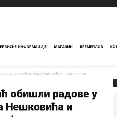
СЕРВИСНЕ ИНФОРМАЦИЈЕ
МАГАЗИН
ВРЕМЕПЛОВ
КО
адове у улици Радомира Нешковића и најавили нове...
ћ обишли радове у
а Нешковића и