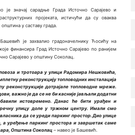
о је значај сарадње Града Источно Сарајево и
аструктурних пројеката, истичући да су оваква
 општина у саставу града.
Башевић је захвалио градоначелнику Ћосићу на
 које финансира Град Источно Сарајево по ранијем
очно Сарајево у општину Соколац.
оловоза и тротоара у улици Радомира Нешковића,
омплетну реконструкцију топловодних инсталација
опу реконструкције дотрајале топловодне мреже.
ови, важно је да се не би касније јављали додатни
бавили истовремено. Данас ће бити урађен и
речну улицу доле у тржном центру. Имали смо
 власника да се уреди паркинг простор. Дио улице
, а уређење паркинг простора и завршетак саме
азара, Општина Соколац
– навео је Башевић.