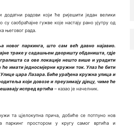
и додатни радови који ће ријешити један велики
о су саобраћајне гужве које настају рано ујутру од
ка његовог рада.
а новог паркинга, што сам већ давно најавио.
ајне траке у садашњем дворишту обданишта, гдје
игралишта са ове локације нешто више и урадити
 ће имати једносмјерни кружни ток. Улаз ће бити
у Улице цара Лазара. Биће урађена кружна улица и
родитеља који довозе и преузимају дјецу, чиме ће
дешавају испред вртића
– казао је начелник.
ружи та цјелокупна прича, добиће се потпуно нов
а паркинг простором у кругу самог вртића и