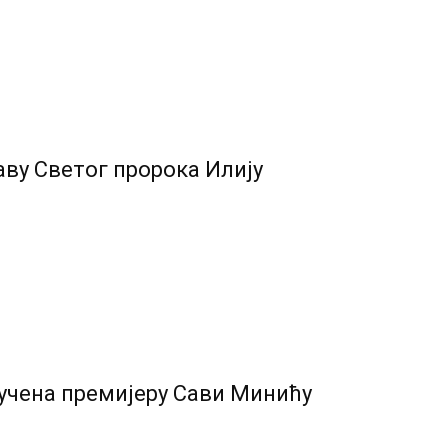
ву Светог пророка Илију
учена премијеру Сави Минићу