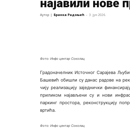
најавили нове п
Аутор |
Бранка Радоњић
-
3. јун 2026.
Фото: Инфо центар Соколац
Градоначелник Источног Сарајева Љуб
Башевић обишли су данас радове на ре
чију реализацију заједнички финансира
приликом најављени су и нови инфрас
паркинг простора, реконструкцију поп
вртића.
Фото: Инфо центар Соколац