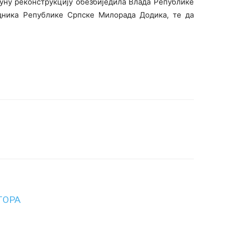
пуну реконструкцију обезбиједила Влада Републике
дника Републике Српске Милорада Додика, те да
ТОРА