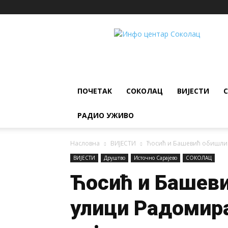
ИНФО
ЦЕНТАР
Соколац
ПОЧЕТАК
СОКОЛАЦ
ВИЈЕСТИ
РАДИО УЖИВО
Насловна
ВИЈЕСТИ
Ћосић и Башевић обишли р
ВИЈЕСТИ
Друштво
Источно Сарајево
СОКОЛАЦ
Ћосић и Башеви
улици Радомир