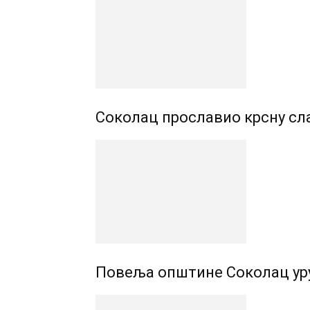
Соколац прославио крсну сла
Повеља општине Соколац ур