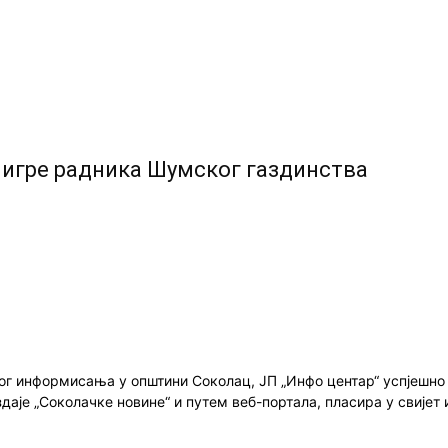
 игре радника Шумског газдинства
ног информисања у општини Соколац, ЈП „Инфо центар“ успјешн
здаје „Соколачке новине“ и путем веб-портала, пласира у свиј