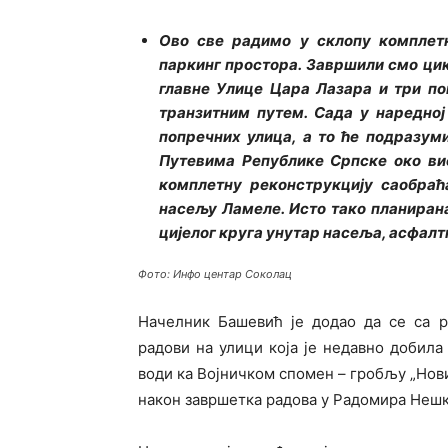
Ово све радимо у склопу комплетн
паркинг простора. Завршили смо цик
главне Улице Цара Лазара и три по
транзитним путем. Сада у наредно
попречних улица, а то ће подразум
Путевима Републике Српске око ви
комплетну реконструкцију саобраћ
насељу Ламеле. Исто тако планиран
цијелог круга унутар насеља, асфал
Фото: Инфо центар Соколац
Начелник Башевић је додао да се са р
радови на улици која је недавно добила
води ка Војничком спомен – гробљу „Нови
након завршетка радова у Радомира Нешко