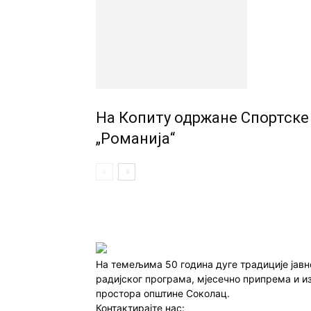
На Копиту одржане Спортске
„Романија“
На темељима 50 година дуге традиције јав
радијског програма, мјесечно припрема и и
простора општине Соколац.
Контактирајте нас:
redakcija@infocentar.ba