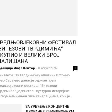
РЕДЊОВЈЕКОВНИ ФЕСТИВАЛ
ВИТЕЗОВИ ТВРДИМИЋА“
КУПИО И ВЕЛИКИ БРОЈ
МАЛИШАНА
едакција Инфо Центар
-
8. август 2026.
0
а излетишту Тврдимићи у општини Источно
во Сарајево данас је одржан први
редњовјековни фестивал "Витезови
рдимића", јединствен културно-историјски
гађај намијењен свим генерацијама, који је...
ЗА УРЕЂЕЊЕ КОНЦЕРТНЕ
ДВОРАНЕ 3,75 МИЛИОНА КМ