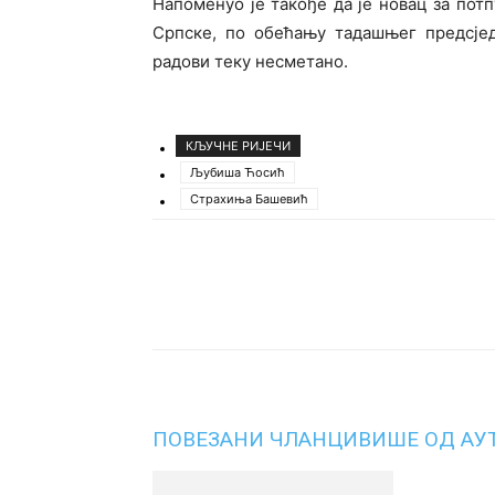
Напоменуо је такође да је новац за пот
Српске, по обећању тадашњег предсје
радови теку несметано.
КЉУЧНЕ РИЈЕЧИ
Љубиша Ћосић
Страхиња Башевић
Подијели
ПОВЕЗАНИ ЧЛАНЦИ
ВИШЕ ОД АУ