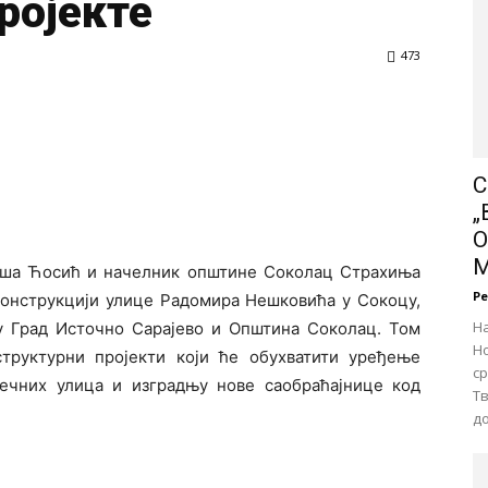
ројекте
473
С
„
О
иша Ћосић и начелник општине Соколац Страхиња
Р
конструкцији улице Радомира Нешковића у Сокоцу,
Н
ју Град Источно Сарајево и Општина Соколац. Том
Но
труктурни пројекти који ће обухватити уређење
с
речних улица и изградњу нове саобраћајнице код
Тв
до