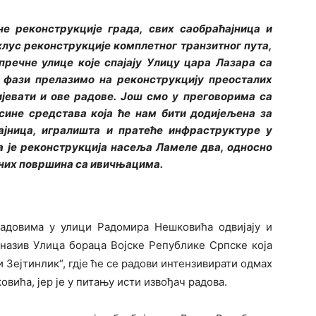
е реконструкције града, свих саобраћајница и
лус реконструкције комплетног транзитног пута,
пречне улице које спајају Улицу цара Лазара са
ј фази прелазимо на реконструкцију преосталих
ијевати и ове радове. Још смо у преговорима са
сине средстава која ће нам бити додијељена за
ајница, игралишта и пратеће инфраструктуре у
а је реконструкција насеља Ламеле два, односно
тних површина са ивичњацима.
адовима у улици Радомира Нешковића одвијају и
 назив Улица бораца Војске Републике Српске која
 Зејтинлик“, гдје ће се радови интензивирати одмах
вића, јер је у питању исти извођач радова.