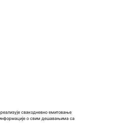
о реализује свакодневно емитовање
ет информације о свим дешавањима са