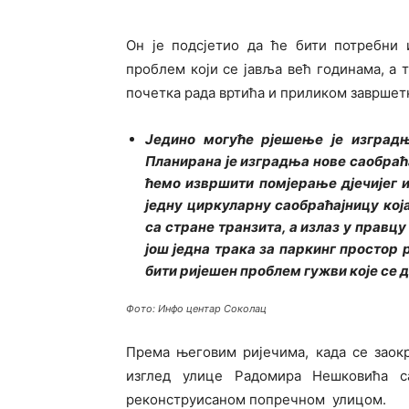
Он је подсјетио да ће бити потребни 
проблем који се јавља већ годинама, а т
почетка рада вртића и приликом завршет
Једино могуће рјешење је изградњ
Планирана је изградња нове саобраћ
ћемо извршити помјерање дјечијег 
једну циркуларну саобраћајницу која
са стране транзита, а излаз у правц
још једна трака за паркинг простор 
бити ријешен проблем гужви које се 
Фото: Инфо центар Соколац
Према његовим ријечима, када се заок
изглед улице Радомира Нешковића с
реконструисаном попречном улицом.