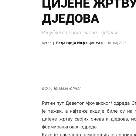
ЦИЈЕНЕ ЖРТВУ
Д‌ЈЕДОВА
Република Српска - Фоча - сјећање
Аутор |
Редакција Инфо Центар
-
10. мај 2026.
ФОЧА, 10. МАЈА /СРНА/
Ратни пут Деветог /фочанског/ одреда 
је тежак, а најтеже акције биле су н
цијене жртву својих очева и д‌једова,
формирања овог одреда.
Како је наведено, немјерљив је доприно