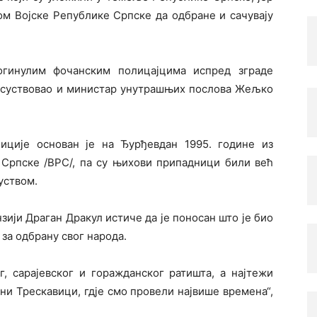
ом Војске Републике Српске да одбране и сачувају
огинулим фочанским полицајцима испред зграде
исуствовао и министар унутрашњих послова Жељко
иције основан је на Ђурђевдан 1995. године из
 Српске /ВРС/, па су њихови припадници били већ
уством.
зији Драган Дракул истиче да је поносан што је био
 за одбрану свог народа.
г, сарајевског и горажданског ратишта, а најтежи
ни Трескавици, гд‌је смо провели највише времена“,