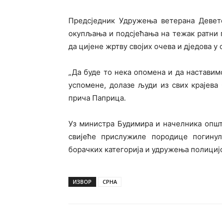
Предсједник Удружења ветерана Девет
окупљања и подсјећања на тежак ратни 
да цијене жртву својих очева и д‌једова у
„Да буде то нека опомена и да настави
успомене, долазе људи из свих крајева
прича Паприца.
Уз министра Будимира и начелника опш
свијеће прислужиле породице погинул
борачких категорија и удружења полицијс
ИЗВОР
СРНА