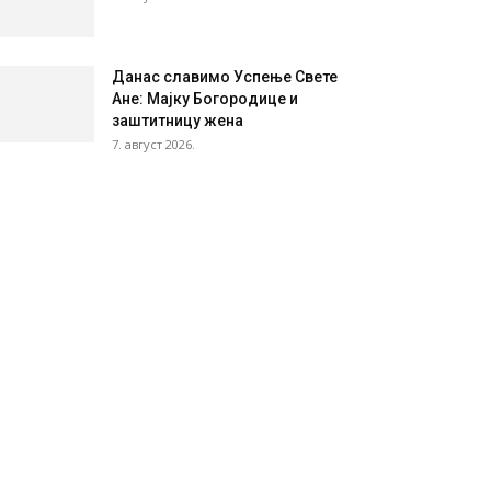
Данас славимо Успење Свете
Ане: Мајку Богородице и
заштитницу жена
7. август 2026.