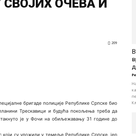
 СВОЈИХ ОЧЕВА И
209
В
в
д
Р
На
к
пе
Кљ
Специјалне бригаде полиције Републике Српске био
а планини Трескавици и будућа покољења треба да
 истакнуто је у Фочи на обиљежавању 31 године до
с који су уложили у темеље Републике Српске, јер