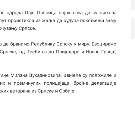
ог одреда Пајо Паприца појашњава да су њихова
пут проистекла из жеље да будућа покољења знају
 очувању Српске.
мо да бранимо Републику Српску у миру. Евоцирамо
 Српске, од Требиња до Приједора и Новог Града“,
тине Милана Вукадиновића, цвијеће су положиле и
их и преминулих полицајаца, бројне делегације
ких ветерана из Српске и Србије.