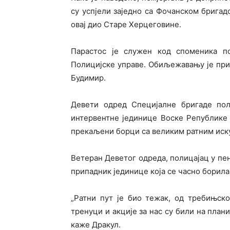
су успјели заједно са Фочанском бригад
овај дио Старе Херцеговине.
Парастос је служен код споменика п
Полицијске управе. Обиљежавању је пр
Будимир.
Девети одред Специјалне бригаде пол
интервентне јединице Воске Републике
прекаљени борци са великим ратним иск
Ветеран Деветог одреда, полицајац у пен
припадник јединице која се часно борила
„Ратни пут је био тежак, од требињско
тренуци и акције за нас су били на плани
каже Дракул.