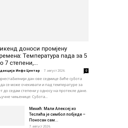
икенд доноси промјену
ремена: Температура пада за 5
о 7 степени,...
едакција Инфо Центар
-
7. август 2026.
0
јнестабилнији дан ове седмице биће субота
ада се може очекивати и пад температуре за
т до седам степени у односу на протекле дане.
учне чињенице: Субота...
Минић: Мали Алексеј из
Теслића је симбол побједе –
Поносан сам...
7. август 2026.