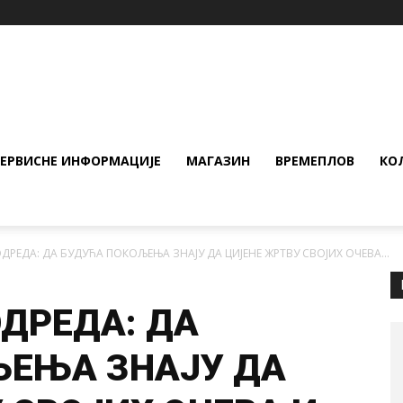
СЕРВИСНЕ ИНФОРМАЦИЈЕ
МАГАЗИН
ВРЕМЕПЛОВ
КО
ДРЕДА: ДА БУДУЋА ПОКОЉЕЊА ЗНАЈУ ДА ЦИЈЕНЕ ЖРТВУ СВОЈИХ ОЧЕВА...
ОДРЕДА: ДА
ЉЕЊА ЗНАЈУ ДА