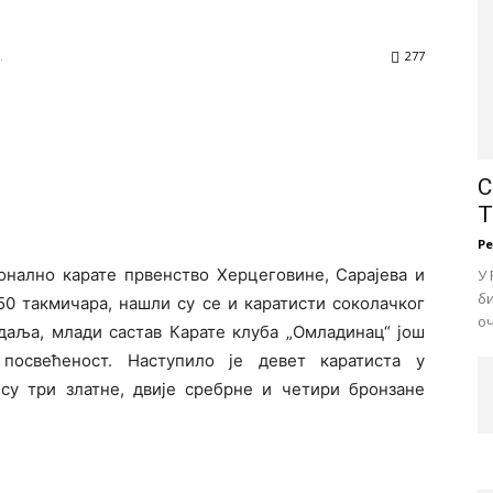
.
277
С
Т
Р
ионално карате првенство Херцеговине, Сарајева и
У 
би
50 такмичара, нашли су се и каратисти соколачког
оч
даља, млади састав Карате клуба „Омладинац“ још
 посвећеност. Наступило је девет каратиста у
 су три златне, двије сребрне и четири бронзане