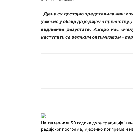
–
Дјеца су достојно представила наш клуб
узмемо у обзир да је ријеч о првенству.
видљеиве резултате. Ускоро нас очек
наступити са великим оптимизмом – пор
Подијели
На темељима 50 година дуге традиције јав
радијског програма, мјесечно припрема и и