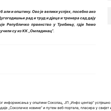
 али и општину. Ово је велики успјех, посебно ако
 Дугогодишњи рад и труд и дјеце и тренера сад дају
ује Републичко првенство у Требињу, гдје ћемо
учили су из КК „Омладинац“
.
ног информисања у општини Соколац, ЈП „Инфо центар“ успјешн
здаје „Соколачке новине“ и путем веб-портала, пласира у свиј