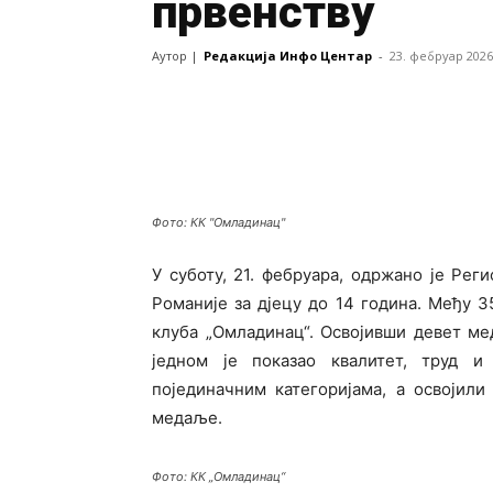
првенству
Аутор |
Редакција Инфо Центар
-
23. фебруар 2026
Фото: КК "Омладинац"
У суботу, 21. фебруара, одржано је Рег
Романије за дјецу до 14 година. Међу 3
клуба „Омладинац“. Освојивши девет ме
једном је показао квалитет, труд и
појединачним категоријама, а освојили
медаље.
Фото: КК „Омладинац“