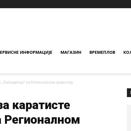
СЕРВИСНЕ ИНФОРМАЦИЈЕ
МАГАЗИН
ВРЕМЕПЛОВ
КО
е „Омладинца“ на Регионалном првенству
а каратисте
а Регионалном