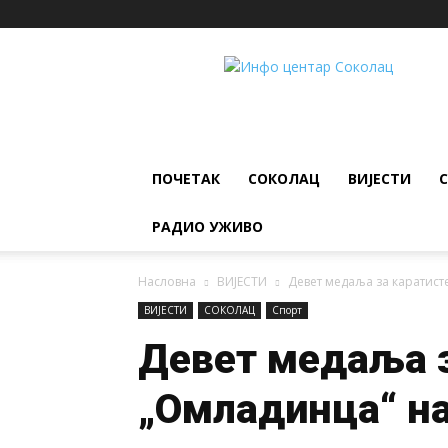
ИНФО
ЦЕНТАР
Соколац
ПОЧЕТАК
СОКОЛАЦ
ВИЈЕСТИ
РАДИО УЖИВО
Насловна
ВИЈЕСТИ
Девет медаља за каратист
ВИЈЕСТИ
СОКОЛАЦ
Спорт
Девет медаља з
„Омладинца“ н