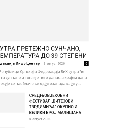
УТРА ПРЕТЕЖНО СУНЧАНО,
ЕМПЕРАТУРА ДО 39 СТЕПЕНИ
едакција Инфо Центар
-
8. август 2026.
0
Републици Српској и Федерацији БиХ сутра ће
ти сунчано и топлије него данас, а крајем дана
екује се наоблачење од југозапада ка југу,...
СРЕДЊОВЈЕКОВНИ
ФЕСТИВАЛ „ВИТЕЗОВИ
ТВРДИМИЋА“ ОКУПИО И
ВЕЛИКИ БРОЈ МАЛИШАНА
8. август 2026.