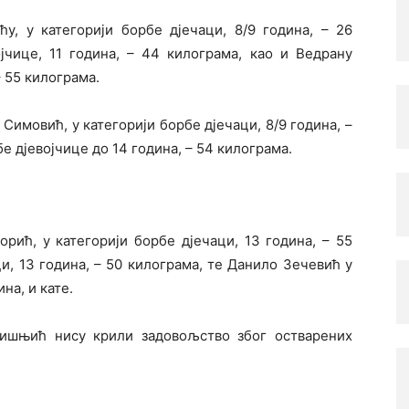
ћу, у категорији борбе дјечаци, 8/9 година, – 26
ојчице, 11 година, – 44 килограма, као и Ведрану
– 55 килограма.
Симовић, у категорији борбе дјечаци, 8/9 година, –
е дјевојчице до 14 година, – 54 килограма.
рић, у категорији борбе дјечаци, 13 година, – 55
и, 13 година, – 50 килограма, те Данило Зечевић у
на, и кате.
ишњић нису крили задовољство због остварених