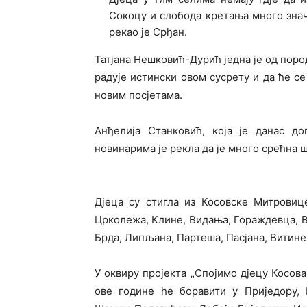
Сокоцу и слобода кретања много значи
рекао је Срђан.
Татјана Нешковић-Дурић једна је од пород
радује истински овом сусрету и да ће се
новим посјетама.
Анђелија Станковић, која је данас д
новинарима је рекла да је много срећна шт
Дјеца су стигла из Косовске Митровице
Црколежа, Клине, Видања, Гораждевца, В
Брда, Липљана, Партеша, Пасјана, Витине
У оквиру пројекта „Спојимо дјецу Косов
ове године ће боравити у Приједору, 