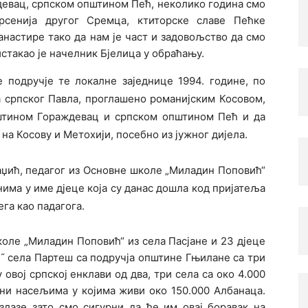
евац, српском општином Пећ, неколико година смо
сенија другог Сремца, ктиторске славе Пећке
анастире тако да нам је част и задовољство да смо
истакао је начелник Бјелица у обраћању.
е подручје те локалне заједнице 1994. године, по
 српског Павла, проглашено романијским Косовом,
штином Гораждевац и српском општином Пећ и да
на Косову и Метохији, посебно из јужног дијела.
аџић, педагог из Основне школе „Миладин Поповић“
нима у име дјеце која су данас дошла код пријатеља
га као падагога.
школе „Миладин Поповић“ из села Пасјане и 23 дјеце
˝ села Партеш са подручја општине Гњилане са три
овој српској енклави од два, три села са око 4.000
ени насељима у којима живи око 150.000 Албанаца.
злазе зато смо сигурни да ће им овај боравак на