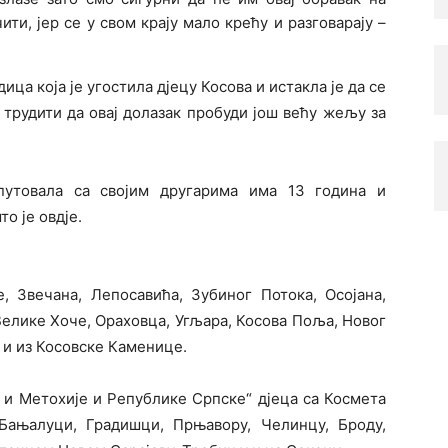
ти, јер се у свом крају мало крећу и разговарају –
ица која је угостила дјецу Косова и истакла је да се
 трудити да овај долазак пробуди још већу жељу за
опутовала са својим другарима има 13 година и
о је овдје.
, Звечана, Лепосавића, Зубиног Потока, Осојана,
елике Хоче, Ораховца, Угљара, Косова Поља, Новог
 и из Косовске Каменице.
а и Метохије и Републике Српске“ дјеца са Космета
Бањалуци, Градишци, Прњавору, Челинцу, Броду,