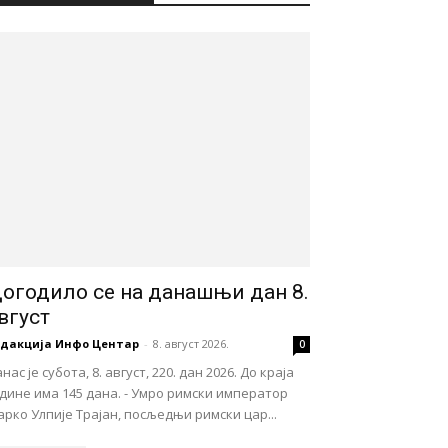
огодило се на данашњи дан 8.
вгуст
едакција Инфо Центар
-
8. август 2026.
0
нас је субота, 8. август, 220. дан 2026. До краја
дине има 145 дана. - Умро римски император
рко Улпије Трајан, посљедњи римски цар...