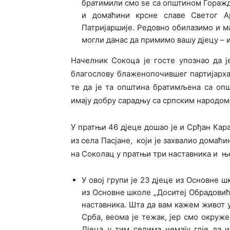
братимили смо sе са општином Горажд
и домаћини крсне славе Светог Ар
Патријаршије. Редовно обилазимо и м
могли данас да примимо вашу дјецу – 
Начелник Сокоца је госте упознао да ј
благослову блаженопочившег партијарха
те да је та општина братимљена са оп
имају добру сарадњу са српским народом 
У пратњи 46 дјеце дошао је и Срђан Кар
из села Пасјане, који је захвалио домаћи
на Соколац у пратњи три наставника и ње
У овој групи је 23 дјеце из Основне 
из Основне школе „Доситеј Обрадовић
наставника. Шта да вам кажем живот у 
Срба, веома је тежак, јер смо окруж
Дјеца у тим селима немају гдје да и