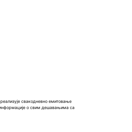
о реализује свакодневно емитовање
ет информације о свим дешавањима са