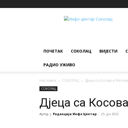
ИНФО
ЦЕНТАР
Соколац
ПОЧЕТАК
СОКОЛАЦ
ВИЈЕСТИ
РАДИО УЖИВО
Насловна
СОКОЛАЦ
Дјеца са Косова и Метох
СОКОЛАЦ
Дјеца са Косов
Аутор |
Редакција Инфо Центар
-
25. јун 2022.