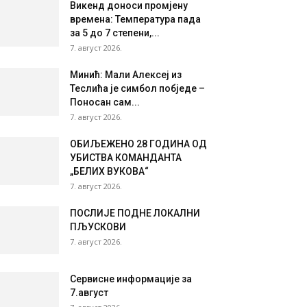
Викенд доноси промјену
времена: Температура пада
за 5 до 7 степени,...
7. август 2026.
Минић: Мали Алексеј из
Теслића је симбол побједе –
Поносан сам...
7. август 2026.
ОБИЉЕЖЕНО 28 ГОДИНА ОД
УБИСТВА КОМАНДАНТА
„БЕЛИХ ВУКОВА“
7. август 2026.
ПОСЛИЈЕ ПОДНЕ ЛОКАЛНИ
ПЉУСКОВИ
7. август 2026.
Сервисне информације за
7.август