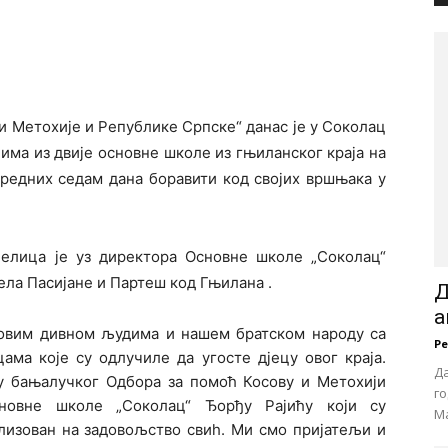
 и Метохије и Републике Српске“ данас је у Соколац
има из двије основне школе из гњиланског краја на
аредних седам дана боравити код својих вршњака у
елица је уз директора Основне школе „Соколац“
ела Пасијане и Партеш код Гњилана .
Д
а
 овим дивном људима и нашем братском народу са
Р
ама које су одлучиле да угосте дјецу овог краја.
Да
у бањалучког Одбора за помоћ Косову и Метохији
го
новне школе „Соколац“ Ђорђу Рајићу који су
Ма
ализован на задовољство свиh. Mи смо пријатељи и