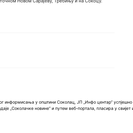
сточном Новом Сарајеву, Требињу и на Сокоцу.
ног информисања у општини Соколац, ЈП „Инфо центар“ успјешн
здаје „Соколачке новине“ и путем веб-портала, пласира у свиј