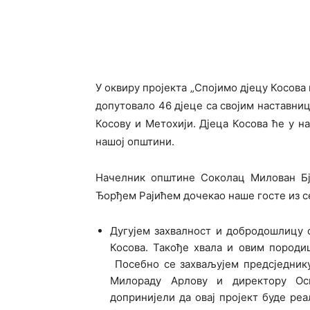
У оквиру пројекта „Спојимо дјецу Косова
допутовало 46 дјеце са својим наставниц
Косову и Метохији. Дјеца Косова ће у н
нашој општини.
Начелник општине Соколац Милован Бј
Ђорђем Рајићем дочекао наше госте из с
Дугујем захвaлност и добродошлицу
Косова. Такође хвала и овим породиц
Посебно се захваљујем предсједник
Милораду Арлову и директору Ос
допринијели да овај пројект буде ре