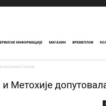
СЕРВИСНЕ ИНФОРМАЦИЈЕ
МАГАЗИН
ВРЕМЕПЛОВ
КО
ије допутовала у Соколац
а и Метохије допутовал