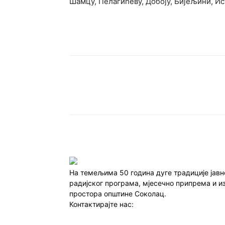
Шамцу, Пелагићеву, Добоју, Бијељини, И
Подијели
На темељима 50 година дуге традиције јав
радијског програма, мјесечно припрема и и
простора општине Соколац.
Контактирајте нас:
redakcija@infocentar.ba