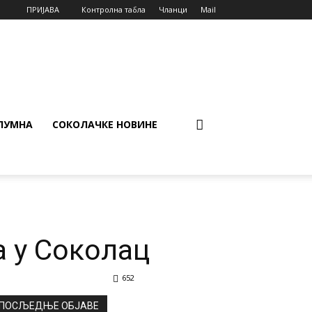
ПРИЈАВА
Контролна табла
Чланци
Mail
ЛУМНА
СОКОЛАЧКЕ НОВИНЕ
а у Соколац
652
ПОСЉЕДЊЕ ОБЈАВЕ