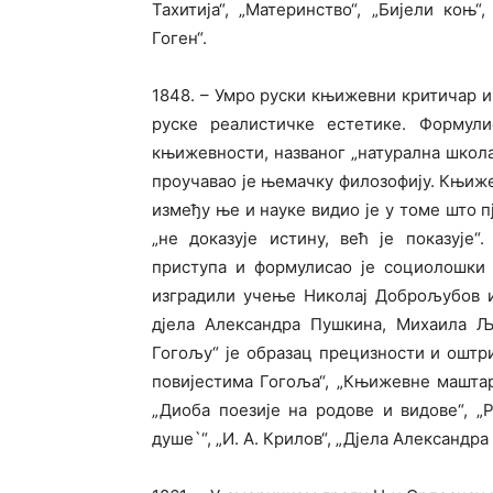
Тахитија“, „Материнство“, „Бијели коњ
Гоген“.
1848. – Умро руски књижевни критичар и
руске реалистичке естетике. Формули
књижевности, названог „натурална школа
проучавао је њемачку филозофију. Књиже
између ње и науке видио је у томе што пј
„не доказује истину, већ је показује
приступа и формулисао је социолошки 
изградили учење Николај Доброљубов и
дјела Александра Пушкина, Михаила Љ
Гогољу“ је образац прецизности и оштри
повијестима Гогоља“, „Књижевне маштари
„Диоба поезије на родове и видове“, „
душе`“, „И. А. Крилов“, „Дјела Александра