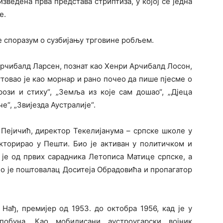
зведена прва представа стриптиза, у којој се једна
е.
е споразум о сузбијању трговине робљем.
Арчибалд Ларсен, познат као Хенри Арчибалд Лосон,
утовао је као морнар и рано почео да пише пјесме о
рози и стиху“, „Земља из које сам дошао“, „Дјеца
е“, „Звијезда Аустралије“.
 Пејичић, директор Текелијанума – српске школе у
кторирао у Пешти. Био је активан у политичком и
 је од првих сарадника Летописа Матице српске, а
ио је поштовалац Доситеја Обрадовића и пропагатор
Нађ, премијер од 1953. до октобра 1956, кад је у
побуна. Као мобилисани аустроугарски војник