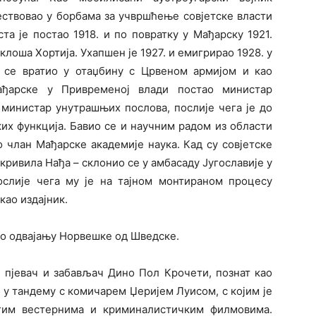
чествовао у борбама за учвршћење совјетске власти
та је постао 1918. и по повратку у Мађарску 1921.
оша Хортија. Ухапшен је 1927. и емигрирао 1928. у
4. се вратио у отаџбину с Црвеном армијом и као
ађарске у Привременој влади постао министар
 министар унутрашњих послова, послије чега је до
их функција. Бавио се и научним радом из области
 члан Мађарске академије наука. Кад су совјетске
 кривила Нађа – склонио се у амбасаду Југославије у
послије чега му је на тајном монтираном процесу
као издајник.
 о одвајању Норвешке од Шведске.
, пјевач и забављач Дино Пол Крочети, познат као
о у тандему с комичарем Џеријем Луисом, с којим је
гим вестернима и криминалистичким филмовима.