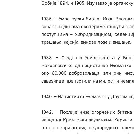
Србије 1894. и 1905. Изучавао је органск
1935. – Умро руски биолог Иван Влади
воћака, годинама експериментишући с а
поступцима – хибридизацијом, селекци
трешања, кајсија, винове лозе и вишања.
1938. – Студенти Универзитета у Беог
Чехословачке од нацистичке Њемачке, п
око 60.000 добровољаца, али они нису
савезници препустили на милост и немил
1940. – Нацистичка Њемачка у Другом св
1942. – Послије низа огорчених битак
напад на Крим ради заузимања Керча и
отпор непријатељу, неупоредиво надмо