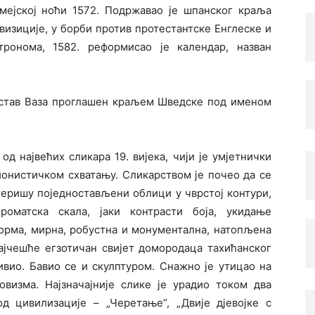
мејској ноћи 1572. Подржавао је шпанског краља
визиције, у борби против протестантске Енглеске и
тронома, 1582. реформисао је календар, назван
Густав Ваза проглашен краљем Шведске под именом
од највећих сликара 19. вијека, чији је умјетнички
ионистичком схватању. Сликарством је почео да се
теришу поједностављени облици у чврстој контури,
роматска скала, јаки контрасти боја, укидање
форма, мирна, робустна и монументална, натопљена
најчешће егзотичан свијет домородаца тахићанског
ивио. Бавио се и скулптуром. Снажно је утицао на
визма. Најзначајније слике је урадио током два
 од цивилизације – „Черетање“, „Двије дјевојке с