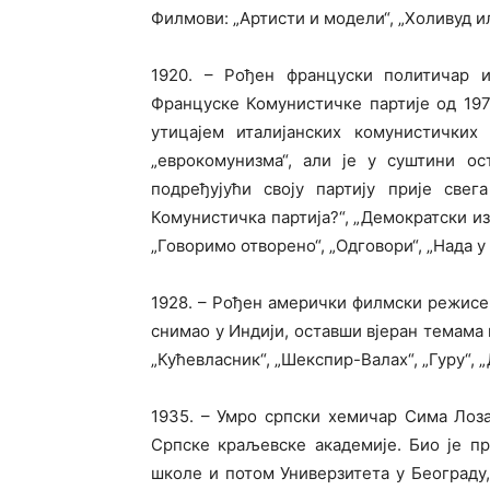
Филмови: „Артисти и модели“, „Холивуд ил
1920. – Рођен француски политичар 
Француске Комунистичке партије од 1972
утицајем италијанских комунистичких
„еврокомунизма“, али је у суштини о
подређујући своју партију прије свег
Комунистичка партија?“, „Демократски из
„Говоримо отворено“, „Одговори“, „Нада у
1928. – Рођен амерички филмски режисер 
снимао у Индији, оставши вјеран темама 
„Кућевласник“, „Шекспир-Валах“, „Гуру“, 
1935. – Умро српски хемичар Сима Лоза
Српске краљевске академије. Био је п
школе и потом Универзитета у Београду