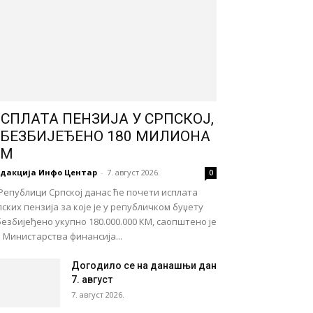
СПЛАТА ПЕНЗИЈА У СРПСКОЈ,
БЕЗБИЈЕЂЕНО 180 МИЛИОНА
КМ
едакција Инфо Центар
-
7. август 2026.
0
Републици Српској данас ће почети исплата
лских пензија за које је у републичком буџету
езбијеђено укупно 180.000.000 КМ, саопштено је
 Министарства финансија...
Догодило се на данашњи дан
7. август
7. август 2026.