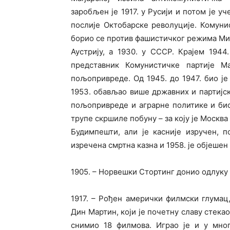
заробљен је 1917. у Русији и потом је у
послије Октобарске револуције. Комунис
борио се против фашистичког режима Микл
Аустрију, а 1930. у СССР. Крајем 194
представник Комунистичке партије М
пољопривреде. Од 1945. до 1947. био је
1953. обављао више државних и партијск
пољопривреде и аграрне политике и био
трупе скршиле побуну – за коју је Москва
Будимпешти, али је касније изручен, 
изречена смртна казна и 1958. је објешен 
1905. – Норвешки Стортинг донио одлуку
1917. – Рођен амерички филмски глумац
Дин Мартин, који је почетну славу стека
снимио 18 филмова. Играо је и у мно