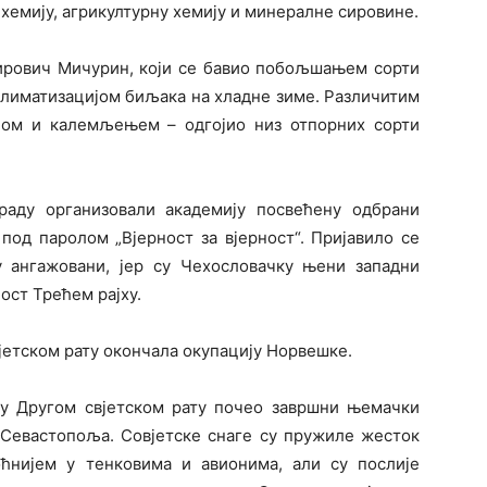
у хемију, агрикултурну хемију и минералне сировине.
мирович Мичурин, који се бавио побољшањем сорти
климатизацијом биљака на хладне зиме. Различитим
јом и калемљењем – одгојио низ отпорних сорти
раду организовали академију посвећену одбрани
од паролом „Вјерност за вјерност“. Пријавило се
 ангажовани, јер су Чехословачку њени западни
ост Трећем рајху.
јетском рату окончала окупацију Норвешке.
а у Другом свјетском рату почео завршни њемачки
 Севастопоља. Совјетске снаге су пружиле жесток
ћнијем у тенковима и авионима, али су послије