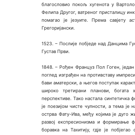
благословио покољ хугенота у Вартоло
Фелипа Другог, ватреног присталицу инк
помагао је језуите. Према савјету ас
Грегоријански.
1523. – Послије побједе над Данцима 
Густав Први.
1848. – Рођен Француз Пол Гоген, један 
поглед изграђен на противставу импрес
бави аматерски, а његов поступак карак
широко третирани планови, богата х
перспективе. Тако настала синтетичка 
је поезијом чисте чулности, а тема је 
острва Фату-Ива, међу којима је дуго ж
развој експресионизма и формирање фо
боравка на Тахитију, гдје је побјегао