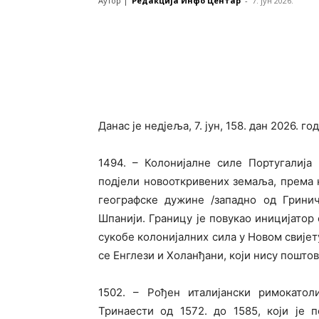
Аутор |
Редакција Инфо Центар
-
7. јун 2026.
Данас је недјеља, 7. јун, 158. дан 2026. г
1494. – Колонијалне силе Португалија
подјели новооткривених земаља, према 
географске дужине /западно од Гринич
Шпанији. Границу је повукао иницијатор
сукобе колонијалних сила у Новом свијету.
се Енглези и Холанђани, који нису поштов
1502. – Рођен италијански римокато
Тринаести од 1572. до 1585, који је 