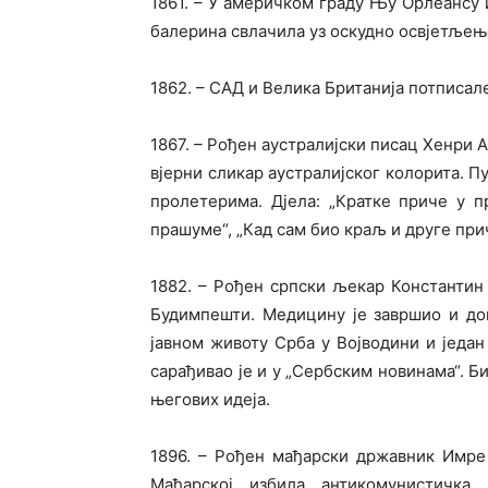
1861. – У америчком граду Њу Орлеансу и
балерина свлачила уз оскудно освјетљењ
1862. – САД и Велика Британија потписал
1867. – Рођен аустралијски писац Хенри 
вјерни сликар аустралијског колорита. П
пролетерима. Дјела: „Кратке приче у п
прашуме“, „Кад сам био краљ и друге прич
1882. – Рођен српски љекар Константин
Будимпешти. Медицину је завршио и до
јавном животу Срба у Војводини и један
сарађивао је и у „Сербским новинама“. Б
његових идеја.
1896. – Рођен мађарски државник Имре 
Мађарској избила антикомунистичка 