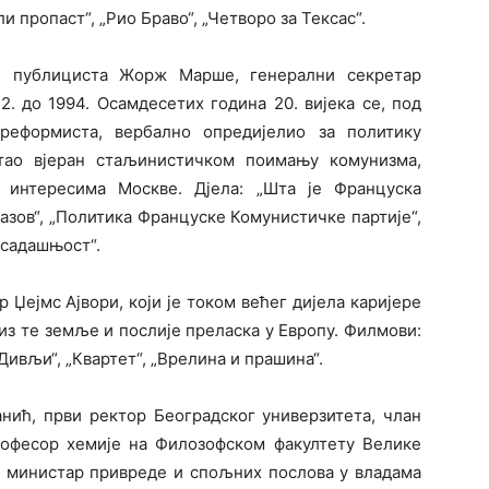
и пропаст“, „Рио Браво“, „Четворо за Тексас“.
и публициста Жорж Марше, генерални секретар
. до 1994. Осамдесетих година 20. вијека се, под
 реформиста, вербално опредијелио за политику
стао вјеран стаљинистичком поимању комунизма,
а интересима Москве. Дјела: „Шта је Француска
азов“, „Политика Француске Комунистичке партије“,
 садашњост“.
Џејмс Ајвори, који је током већег дијела каријере
из те земље и послије преласка у Европу. Филмови:
„Дивљи“, „Квартет“, „Врелина и прашина“.
нић, први ректор Београдског универзитета, члан
рофесор хемије на Филозофском факултету Велике
, министар привреде и спољних послова у владама