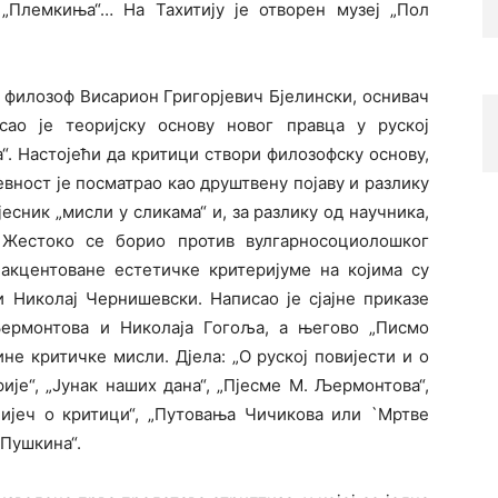
“, „Племкиња“… На Тахитију је отворен музеј „Пол
 филозоф Висарион Григорјевич Бјелински, оснивач
сао је теоријску основу новог правца у руској
“. Настојећи да критици створи филозофску основу,
вност је посматрао као друштвену појаву и разлику
есник „мисли у сликама“ и, за разлику од научника,
“. Жестоко се борио против вулгарносоциолошког
акцентоване естетичке критеријуме на којима су
 Николај Чернишевски. Написао је сјајне приказе
ермонтова и Николаја Гогоља, а његово „Писмо
не критичке мисли. Дјела: „О руској повијести и о
је“, „Јунак наших дана“, „Пјесме М. Љермонтова“,
Ријеч о критици“, „Путовања Чичикова или `Мртве
 Пушкина“.