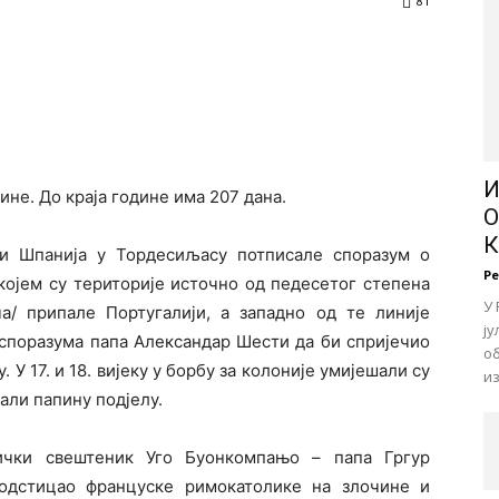
81
И
одине. До краја године има 207 дана.
О
 и Шпанија у Тордесиљасу потписале споразум о
Р
којем су територије источно од педесетог степена
У 
а/ припале Португалији, а западно од те линије
ју
 споразума папа Александар Шести да би спријечио
об
 У 17. и 18. вијеку у борбу за колоније умијешали су
из
али папину подјелу.
лички свештеник Уго Буонкомпањо – папа Гргур
подстицао француске римокатолике на злочине и