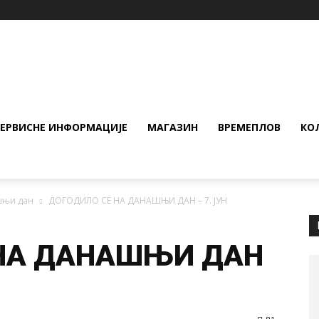
СЕРВИСНЕ ИНФОРМАЦИЈЕ
МАГАЗИН
ВРЕМЕПЛОВ
КО
шњи дан
ДОГОДИЛО СЕ НА ДАНАШЊИ ДАН – 7. ЈУН
 НА ДАНАШЊИ ДАН