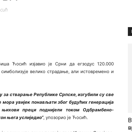
осић
иша Ћосић изјавио је Срни да егзодус 120.000
е симболизује велико страдање, али истовремено и
ну за стварање Републике Српске, изгубили су све
се мора увијек понављати због будућих генерација
у њихови преци поднијели током Одбрамбено-
кон њега услиједио“
, упозорио је Ћосић.
В
в