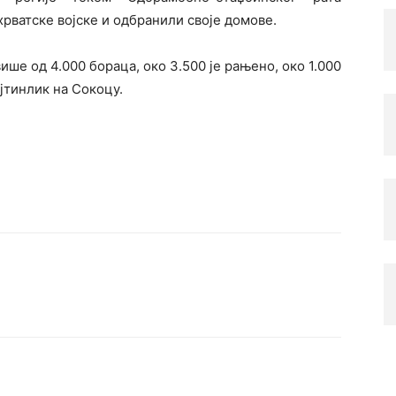
рватске војске и одбранили своје домове.
ише од 4.000 бораца, око 3.500 је рањено, око 1.000
јтинлик на Сокоцу.