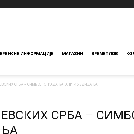
СЕРВИСНЕ ИНФОРМАЦИЈЕ
МАГАЗИН
ВРЕМЕПЛОВ
КО
ЈЕВСКИХ СРБА – СИМБОЛ СТРАДАЊА, АЛИ И УЗДИЗАЊА
ЈЕВСКИХ СРБА – СИМБ
АЊА