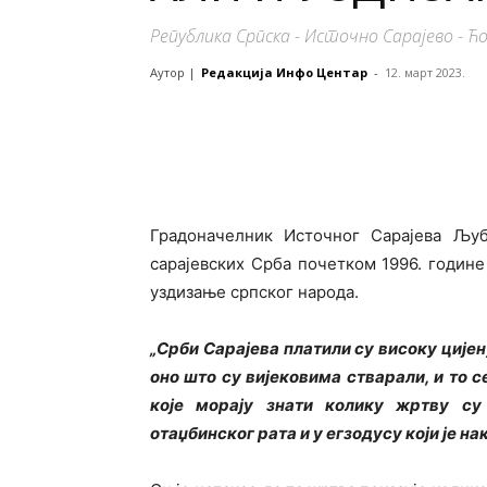
Република Српска - Источно Сарајево - Ћ
Аутор |
Редакција Инфо Центар
-
12. март 2023.
Градоначелник Источног Сарајева Љуб
сарајевских Срба почетком 1996. годин
уздизање српског народа.
„Срби Сарајева платили су високу ције
оно што су вијековима стварали, и то 
које морају знати колику жртву с
отаџбинског рата и у егзодусу који је на