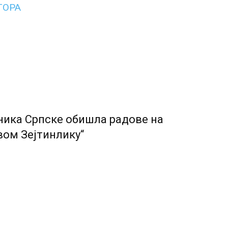
ТОРА
ника Српске обишла радове на
вом Зејтинлику“