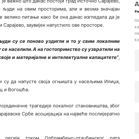
о је важно што данас постоји град Источно Сарајево,
д
а људи на овим просторима, али и веома значајан
Р
е велико питање како би она данас изгледала да је
На
ли Сарајево, заувијек напустило ове просторе.
к
пе
Кљ
уди су се поново уздигли и то у свим локалним
 се населили. А на гостопримство су узвратили на
своје и материјалне и интелектуалне капацитете“
,
и су да напусте своја огњишта у насељима Илиџа,
ац и Вогошћа.
 појединачне трагедије локалног становништва, због
арајевске Србе асоцијација на највеће послијератно
е регије током Одбрамбено-отаџбинског рата