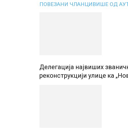
ПОВЕЗАНИ ЧЛАНЦИ
ВИШЕ ОД АУ
Делегација највиших званич
реконструкцији улице ка „Но