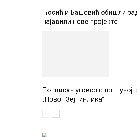
Ћосић и Башевић обишли ра
најавили нове пројекте
Потписан уговор о потпуној 
„Новог Зејтинлика“