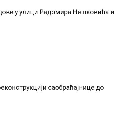
дове у улици Радомира Нешковића и
реконструкцији саобраћајнице до