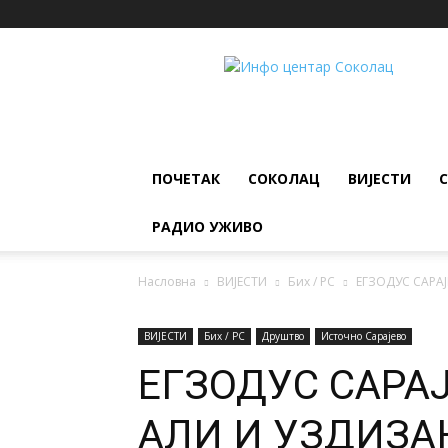
ИНФО
ЦЕНТАР
Соколац
ПОЧЕТАК
СОКОЛАЦ
ВИЈЕСТИ
РАДИО УЖИВО
Насловна
ВИЈЕСТИ
Бих / РС
ЕГЗОДУС САРА
ВИЈЕСТИ
Бих / РС
Друштво
Источно Сарајево
ЕГЗОДУС САРА
АЛИ И УЗДИЗ