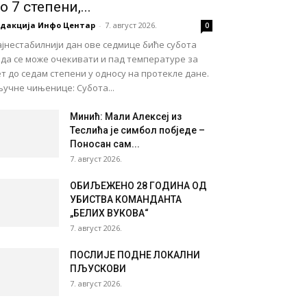
о 7 степени,...
едакција Инфо Центар
-
7. август 2026.
0
јнестабилнији дан ове седмице биће субота
ада се може очекивати и пад температуре за
т до седам степени у односу на протекле дане.
учне чињенице: Субота...
Минић: Мали Алексеј из
Теслића је симбол побједе –
Поносан сам...
7. август 2026.
ОБИЉЕЖЕНО 28 ГОДИНА ОД
УБИСТВА КОМАНДАНТА
„БЕЛИХ ВУКОВА“
7. август 2026.
ПОСЛИЈЕ ПОДНЕ ЛОКАЛНИ
ПЉУСКОВИ
7. август 2026.