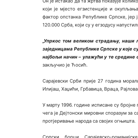
Он је истакао да та жртва показује колик
који је мјесто егзистенције и окупљањ
фактор опстанка Републике Српске, јер ј
120.000 Срба, који су у егзодусу напусти
„Упркос том великом страдању, наши љ
заједницама Републике Српске у које су
најбољи начин – улажући у те средине 
закључио је Ћосић.
Сарајевски Срби прије 27 година морал
Илијаш, Хаџићи, Грбавица, Враца, Рајлов
У марту 1996. године исписане су бројне
чега је Дејтонски мировни споразум за с
протјеривање народа са својих огњишта.
Српски борци Сарајевско-романијск