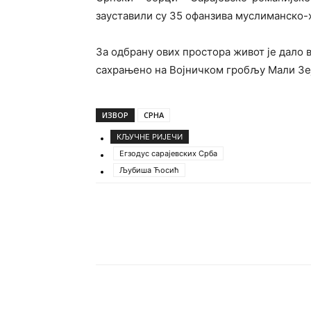
зауставили су 35 офанзива муслиманско-х
За одбрану ових простора живот је дало в
сахрањено на Војничком гробљу Мали Зе
ИЗВОР
СРНА
КЉУЧНЕ РИЈЕЧИ
Егзодус сарајевских Срба
Љубиша Ћосић
Подијели