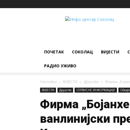
ИНФО
ЦЕНТАР
Соколац
ПОЧЕТАК
СОКОЛАЦ
ВИЈЕСТИ
РАДИО УЖИВО
Насловна
ВИЈЕСТИ
Друштво
Фирма „Бојанх
ВИЈЕСТИ
Друштво
СЕРВИСНЕ ИНФОРМАЦИЈЕ
Обавј
Фирма „Бојанхер
ванлинијски пр