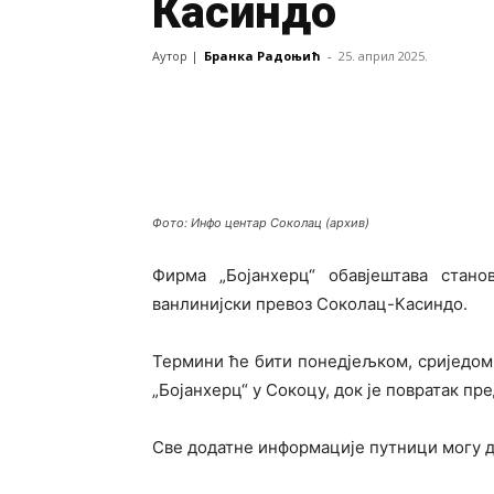
Касиндо
Аутор |
Бранка Радоњић
-
25. април 2025.
Фото: Инфо центар Соколац (архив)
Фирма „Бојанхерц“ обавјештава стан
ванлинијски превоз Соколац-Касиндо.
Термини ће бити понедјељком, сриједом 
„Бојанхерц“ у Сокоцу, док је повратак пр
Све додатне информације путници могу д