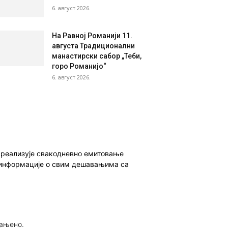
6. август 2026.
На Равној Романији 11.
августа Традиционални
манастирски сабор „Теби,
горо Романијо“
6. август 2026.
о реализује свакодневно емитовање
ет информације о свим дешавањима са
рањено.