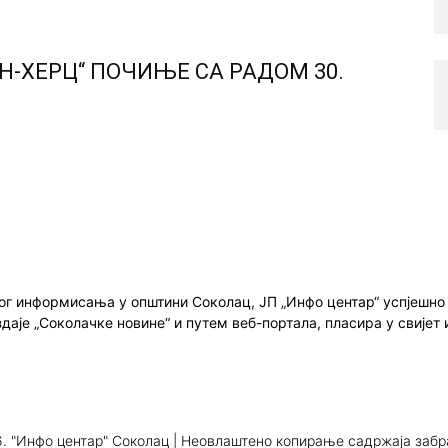
Н-ХЕРЦ“ ПОЧИЊЕ СА РАДОМ 30.
ног информисања у општини Соколац, ЈП „Инфо центар“ успјешн
здаје „Соколачке новине“ и путем веб-портала, пласира у свиј
. "Инфо центар" Соколац | Неовлаштено копирање садржаја заб