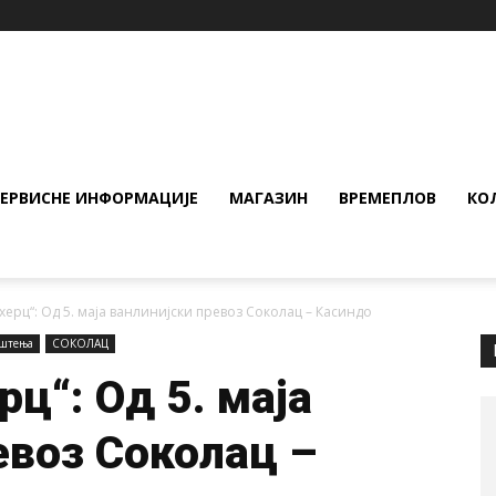
СЕРВИСНЕ ИНФОРМАЦИЈЕ
МАГАЗИН
ВРЕМЕПЛОВ
КО
ерц“: Од 5. маја ванлинијски превоз Соколац – Касиндо
ештења
СОКОЛАЦ
ц“: Од 5. маја
евоз Соколац –