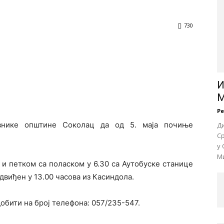
730
И
М
Р
овнике општине Соколац да од 5. маја почиње
Д
Ср
у 
Ми
и петком са поласком у 6.30 са Аутобуске станице
едвиђен у 13.00 часова из Касиндола.
обити на број телефона: 057/235-547.