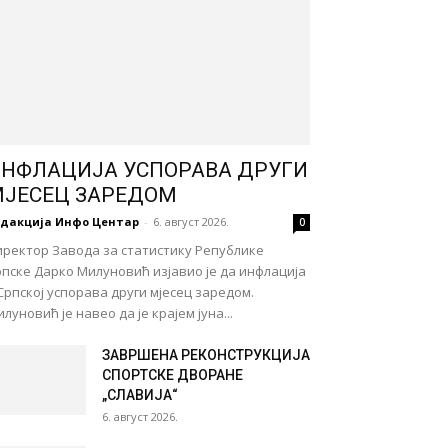
НФЛАЦИЈА УСПОРАВА ДРУГИ
ЈЕСЕЦ ЗАРЕДОМ
едакција Инфо Центар
-
6. август 2026.
0
иректор Завода за статистику Републике
пске Дарко Милуновић изјавио је да инфлација
Српској успорава други мјесец заредом.
луновић је навео да је крајем јуна...
ЗАВРШЕНА РЕКОНСТРУКЦИЈА
СПОРТСКЕ ДВОРАНЕ
„СЛАВИЈА“
6. август 2026.