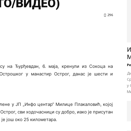
ТО/ВИДЕО)
296
И
М
Р
су на Ђурђевдан, 6. маја, кренули из Сокоца на
Д
строшког у манастир Острог, данас је шести и
Ср
у 
Ми
лене у ЈП „Инфо центар“ Милице Плакаловић, којој
Острог, сви ходочасници су добро, иако је присутан
 је још око 25 километара.