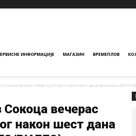
СЕРВИСНЕ ИНФОРМАЦИЈЕ
МАГАЗИН
ВРЕМЕПЛОВ
КО
из Сокоца вечерас стижу под Острог након шест дана пјешачења (ФОТО/
 Сокоца вечерас
ог након шест дана