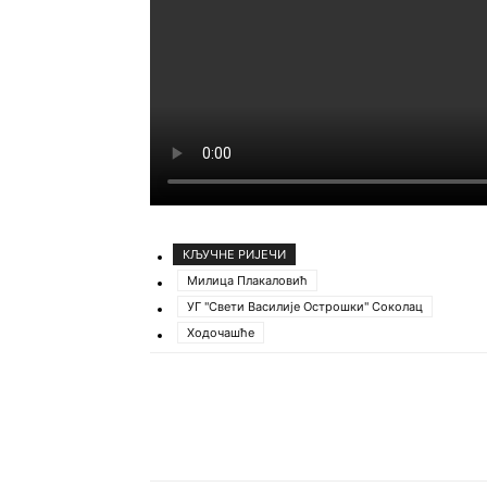
КЉУЧНЕ РИЈЕЧИ
Милица Плакаловић
УГ "Свети Василије Острошки" Соколац
Ходочашће
Подијели