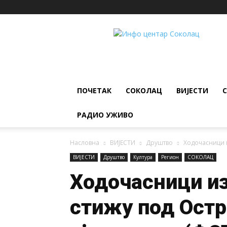
ИНФО
ЦЕНТАР
Соколац
ПОЧЕТАК
СОКОЛАЦ
ВИЈЕСТИ
РАДИО УЖИВО
Насловна
ВИЈЕСТИ
Друштво
Ходочасници 
ВИЈЕСТИ
Друштво
Култура
Регион
СОКОЛАЦ
Ходочасници из
стижу под Остр