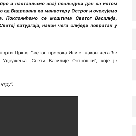
добро и настављамо овај посљедњи дан са истом
мо од Видрована ка манастиру Острог и очекујемо
а. Поклонићемо се моштима Светог Василија,
Светој литургији, након чега слиједи повратак у
порти Цркве Светог пророка Илије, након чега ће
 Удружења „Свети Василије Острошки“, које је
нтру“.