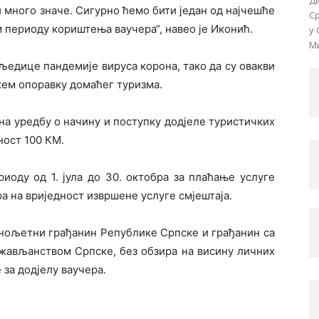
Д
 много значе. Сигурно ћемо бити један од најчешће
Ср
м периоду кориштења ваучера“, навео је Иконић.
у 
Ми
љедице пандемије вируса корона, тако да су овакви
жем опоравку домаћег туризма.
уна уредбу о начину и поступку додјеле туристичких
ност 100 КМ.
иоду од 1. јула до 30. октобра за плаћање услуге
ра на вриједност извршене услуге смјештаја.
унољетни грађанин Републике Српске и грађанин са
жављанством Српске, без обзира на висину личних
 за додјелу ваучера.