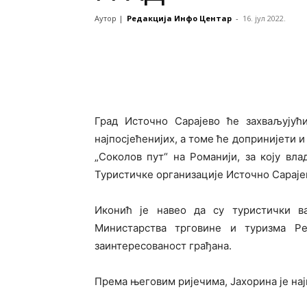
Аутор |
Редакција Инфо Центар
-
16. јул 2022.
Град Источно Сарајево ће захваљујућ
најпосјећенијих, а томе ће допринијети и
„Соколов пут“ на Романији, за коју вл
Туристичке организације Источно Сараје
Иконић је навео да су туристички ва
Министарства трговине и туризма Р
заинтересованост грађана.
Према његовим ријечима, Јахорина је нај