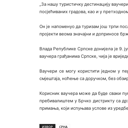
„За нашу туристичку дестинацију ваучери
посјећиваних градова, као и у претходно
Он је напоменуо да туризам још трпи пос
пројекти веома значајни и доприносе бр
Влада Републике Српске донијела је 9. ј
ваучера грађанима Српске, чија је вријед
Ваучери се могу користити једном у пер
смјештаја, ноћење са доручком, без обзи
Корисник ваучера може да буде сваки п
пребивалиштем у Брчко дистрикту са др
примања, који испуњава услове из уредбе
ИЗВОР
СРНА