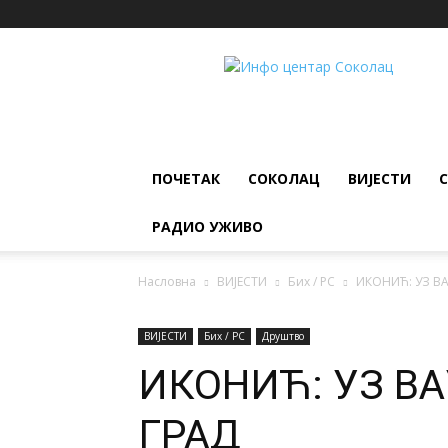
ИНФО
ЦЕНТАР
Соколац
ПОЧЕТАК
СОКОЛАЦ
ВИЈЕСТИ
РАДИО УЖИВО
Насловна
ВИЈЕСТИ
Бих / РС
ИКОНИЋ: УЗ ВА
ВИЈЕСТИ
Бих / РС
Друштво
ИКОНИЋ: УЗ В
ГРАД