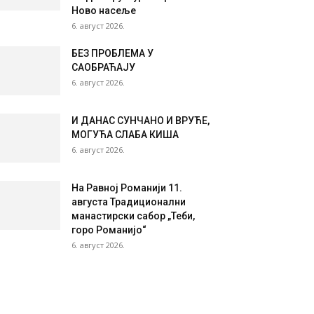
Ново насеље
6. август 2026.
БЕЗ ПРОБЛЕМА У
САОБРАЋАЈУ
6. август 2026.
И ДАНАС СУНЧАНО И ВРУЋЕ,
МОГУЋА СЛАБА КИША
6. август 2026.
На Равној Романији 11.
августа Традиционални
манастирски сабор „Теби,
горо Романијо“
6. август 2026.