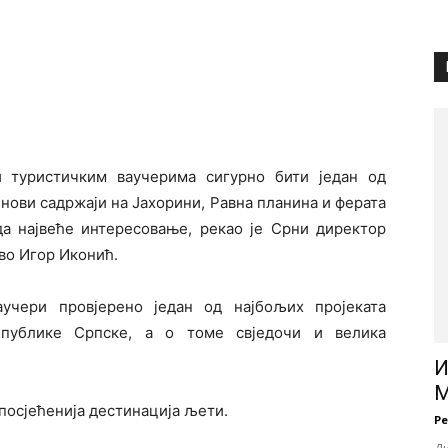
и туристичким ваучерима сигурно бити један од
 нови садржаји на Јахорини, Равна планина и ферата
ада највеће интересовање, рекао је Срни директор
во Игор Иконић.
учери провјерено један од најбољих пројеката
епублике Српске, а о томе свједочи и велика
И
М
посјећенија дестинација љети.
Р