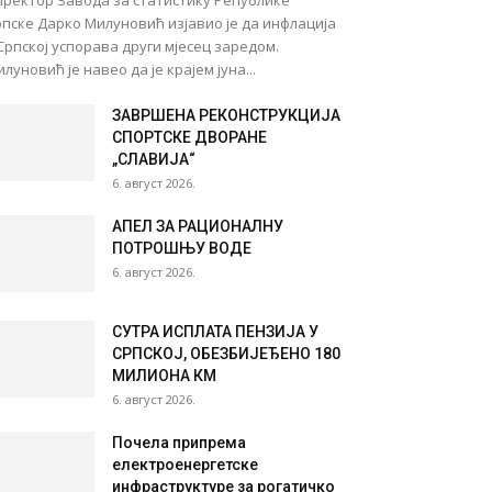
иректор Завода за статистику Републике
пске Дарко Милуновић изјавио је да инфлација
Српској успорава други мјесец заредом.
луновић је навео да је крајем јуна...
ЗАВРШЕНА РЕКОНСТРУКЦИЈА
СПОРТСКЕ ДВОРАНЕ
„СЛАВИЈА“
6. август 2026.
АПЕЛ ЗА РАЦИОНАЛНУ
ПОТРОШЊУ ВОДЕ
6. август 2026.
СУТРА ИСПЛАТА ПЕНЗИЈА У
СРПСКОЈ, ОБЕЗБИЈЕЂЕНО 180
МИЛИОНА КМ
6. август 2026.
Почела припрема
електроенергетске
инфраструктуре за рогатичко