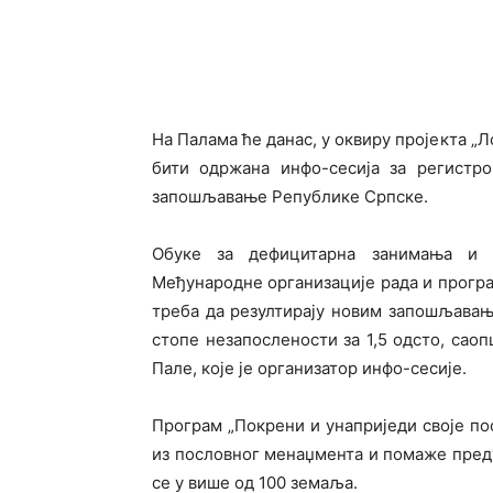
На Палама ће данас, у оквиру пројекта 
бити одржана инфо-сесија за регистро
запошљавање Републике Српске.
Обуке за дефицитарна занимања и 
Међународне организације рада и програ
треба да резултирају новим запошљава
стопе незапослености за 1,5 одсто, сао
Пале, које је организатор инфо-сесије.
Програм „Покрени и унаприједи своје по
из пословног менаџмента и помаже преду
се у више од 100 земаља.