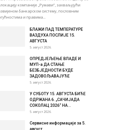
локацију компаније „Румави“, захваљујући
азвијеном банкарском систему, пословним
гућностима и правима...
БЛАЖИ ПАД ТЕМПЕРАТУРЕ
ВАЗДУХА ПОСЛИЈЕ 15.
АВГУСТА
5. август 2026.
ОПРЕД‌ЈЕЉЕЊЕ ВЛАДЕ И
МУП-а ДА СТАЊЕ
БЕЗБЈЕДНОСТИ БУДЕ
ЗАДОВОЉАВАЈУЋЕ
5. август 2026.
У СУБОТУ 15. АВГУСТА БИЋЕ
ОДРЖАНА 6. „САЧИЈАДА
СОКОЛАЦ 2026“ НА...
5. август 2026.
Сервисне информације за 5.
август