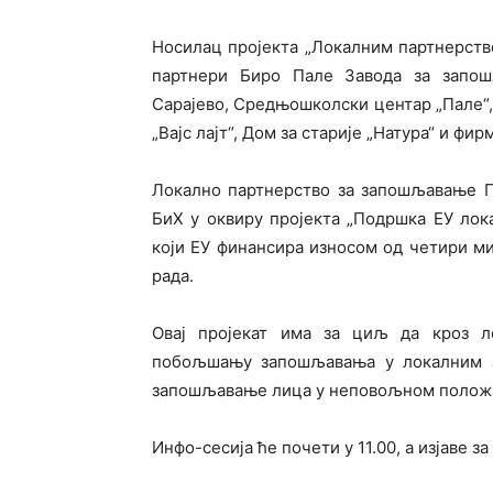
Носилац пројекта „Локалним партнерств
партнери Биро Пале Завода за запо
Сарајево, Средњошколски центар „Пале“,
„Вајс лајт“, Дом за старије „Натура“ и фир
Локално партнерство за запошљавање П
БиХ у оквиру пројекта „Подршка ЕУ лок
који ЕУ финансира износом од четири м
рада.
Овај пројекат има за циљ да кроз л
побољшању запошљавања у локалним за
запошљавање лица у неповољном положа
Инфо-сесија ће почети у 11.00, а изјаве за