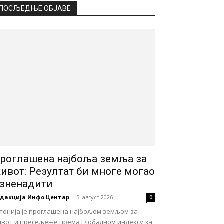
ПОСЉЕДЊЕ ОБЈАВЕ
роглашена најбоља земља за
ивот: Резултат би многе могао
зненадити
едакција Инфо Центар
-
5. август 2026.
0
стонија је проглашена најбољом земљом за
ивот и пресељење према Глобалном индексу за