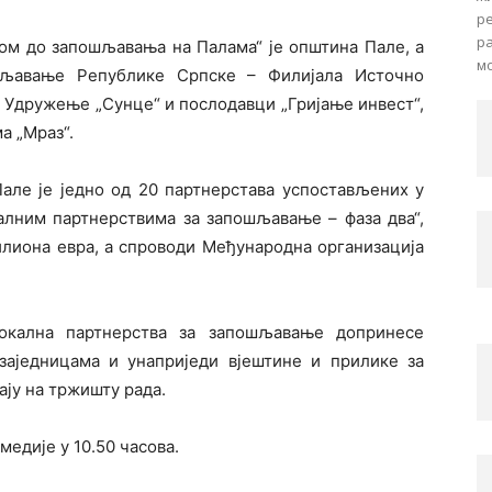
ре
р
ом до запошљавања на Палама“ је општина Пале, а
мо
шљавање Републике Српске – Филијала Источно
 Удружење „Сунце“ и послодавци „Гријање инвест“,
ма „Мраз“.
але је једно од 20 партнерстава успостављених у
алним партнерствима за запошљавање – фаза два“,
илиона евра, а спроводи Међународна организација
окална партнерства за запошљавање допринесе
једницама и унаприједи вјештине и прилике за
ју на тржишту рада.
 медије у 10.50 часова.