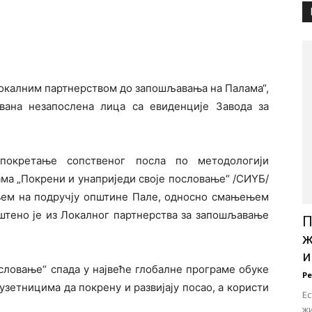
„Локалним партнерством до запошљавања на Палама“,
вана незапослена лица са евиденције Завода за
покретање сопственог посла по методологији
ма „Покрени и унаприједи своје пословање“ /СИYБ/
њем на подручју општине Пале, односно смањењем
пштено је из Локалног партнерства за запошљавање
П
ж
и
словање“ спада у највеће глобалне програме обуке
Р
зетницима да покрену и развијају посао, а користи
Е
ж