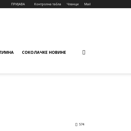
ПРИЈАВА
Контролна табла
Чланци
Mail
ЛУМНА
СОКОЛАЧКЕ НОВИНЕ
574