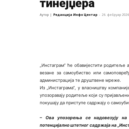
тинејџера
Аутор |
Редакција Инфо Центар
-
26. фебруар 2026
„Инстаграм“ ће обавијестити родитеље 
везане за самоубиство или самоповређ
администрација те друштвене мреже.
Из „Инстаграма“, у власништву компаниј
упозоравају родитеље који су пријављен
покушају да приступе садржају о самоуб
– Ова упозорења се надовезују на
потенцијално штетног садржаја на „Инс