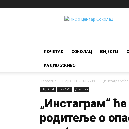
ИНФО
ЦЕНТАР
Соколац
ПОЧЕТАК
СОКОЛАЦ
ВИЈЕСТИ
РАДИО УЖИВО
Насловна
ВИЈЕСТИ
Бих / РС
„Инстаграм“ ћ
ВИЈЕСТИ
Бих / РС
Друштво
„Инстаграм“ ће
родитеље о оп