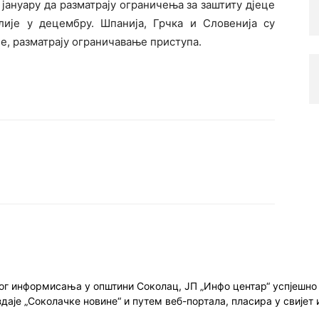
јануару да разматрају ограничења за заштиту дјеце
лије у децембру. Шпанија, Грчка и Словенија су
, разматрају ограничавање приступа.
ног информисања у општини Соколац, ЈП „Инфо центар“ успјешн
здаје „Соколачке новине“ и путем веб-портала, пласира у свиј