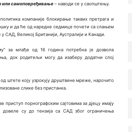
во или самоповређивање
– наводи се у саопштењу.
 политика компаније блокирање таквих претрага и
ршку и да ће од наредне седмице почети са слањем
 у САД, Великој Британији, Аустралији и Канади.
му“ за млађе од 16 година потребна је дозвола
ња, док родитељи могу да изаберу додатни слој
 од штете коју узрокују друштвене мреже, нарочито
ализоване слике без пристанка.
ве приступ порнографским сајтовима за дјецу имају
и довеле су до тензија са САД због ограничења