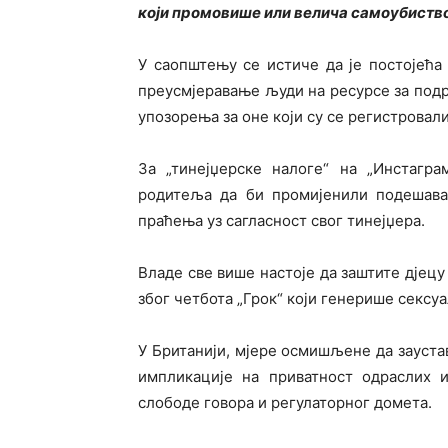
који промовише или велича самоубист
У саопштењу се истиче да је постојећа
преусмјеравање људи на ресурсе за под
упозорења за оне који су се регистровали
За „тинејџерске налоге“ на „Инстагра
родитеља да би промијенили подешава
праћења уз сагласност свог тинејџера.
Владе све више настоје да заштите дјецу
због четбота „Грок“ који генерише сексу
У Британији, мјере осмишљене да зауста
импликације на приватност одраслих 
слободе говора и регулаторног домета.