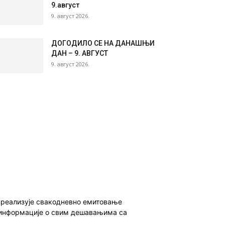
9.август
9. август 2026.
ДОГОДИЛО СЕ НА ДАНАШЊИ
ДАН – 9. АВГУСТ
9. август 2026.
о реализује свакодневно емитовање
ет информације о свим дешавањима са