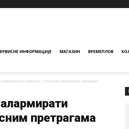
СЕРВИСНЕ ИНФОРМАЦИЈЕ
МАГАЗИН
ВРЕМЕПЛОВ
КО
е алармирати родитеље о опасним претрагама тинејџера
 алармирати
асним претрагама