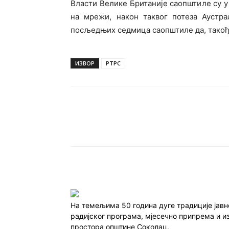
Власти Велике Британије саопштиле су у 
на мрежи, након таквог потеза Аустра
посљедњих седмица саопштиле да, такође
ИЗВОР
РТРС
Подијели
На темељима 50 година дуге традиције јав
радијског програма, мјесечно припрема и и
простора општине Соколац.