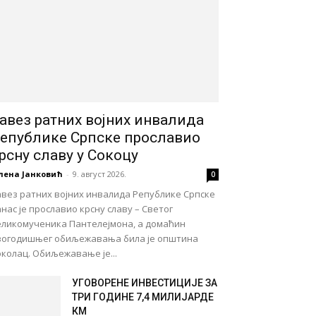
авез ратних војних инвалида
епублике Српске прославио
рсну славу у Сокоцу
лена Јанковић
-
9. август 2026.
0
авез ратних војних инвалида Републике Српске
нас је прославио крсну славу – Светог
еликомученика Пантелејмона, а домаћин
вогодишњег обиљежавања била је општина
колац. Обиљежавање је...
УГОВОРЕНЕ ИНВЕСТИЦИЈЕ ЗА
ТРИ ГОДИНЕ 7,4 МИЛИЈАРДЕ
КМ