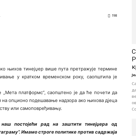
.
198
С
Р
к
ако њихов тинејџер више пута претражује термине
Је
ивање у кратком временском року, саопштила је
С
да
е „Мета платформс“, саопштено је да ће почети да
в
и на опционо подешавање надзора ако њихова дјеца
о
иству или самоповређивању.
Со
 наш постојећи рад на заштити тинејџера од
таграму“. Имамо строге политике против садржаја