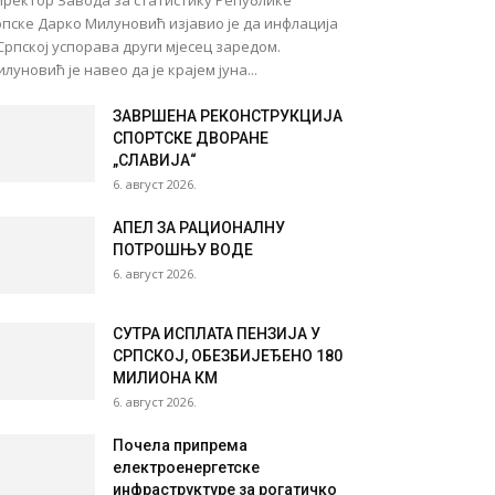
иректор Завода за статистику Републике
пске Дарко Милуновић изјавио је да инфлација
Српској успорава други мјесец заредом.
луновић је навео да је крајем јуна...
ЗАВРШЕНА РЕКОНСТРУКЦИЈА
СПОРТСКЕ ДВОРАНЕ
„СЛАВИЈА“
6. август 2026.
АПЕЛ ЗА РАЦИОНАЛНУ
ПОТРОШЊУ ВОДЕ
6. август 2026.
СУТРА ИСПЛАТА ПЕНЗИЈА У
СРПСКОЈ, ОБЕЗБИЈЕЂЕНО 180
МИЛИОНА КМ
6. август 2026.
Почела припрема
електроенергетске
инфраструктуре за рогатичко