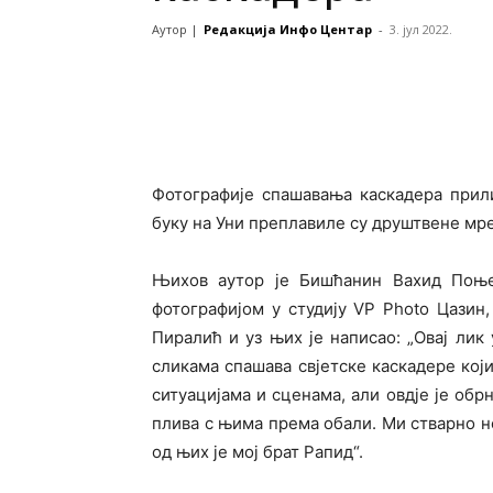
Аутор |
Редакција Инфо Центар
-
3. јул 2022.
Фотографије спашавања каскадера прил
буку на Уни преплавиле су друштвене мр
Њихов аутор је Бишћанин Вахид Поње
фотографијом у студију VP Photo Цазин,
Пиралић и уз њих је написао: „Овај лик
сликама спашава свjетске каскадере кој
ситуацијама и сценама, али овдjе је обр
плива с њима према обали. Ми стварно не
од њих је мој брат Рапид“.