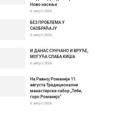
Ново насеље
6. август 2026.
БЕЗ ПРОБЛЕМА У
САОБРАЋАЈУ
6. август 2026.
И ДАНАС СУНЧАНО И ВРУЋЕ,
МОГУЋА СЛАБА КИША
6. август 2026.
На Равној Романији 11.
августа Традиционални
манастирски сабор „Теби,
горо Романијо“
6. август 2026.