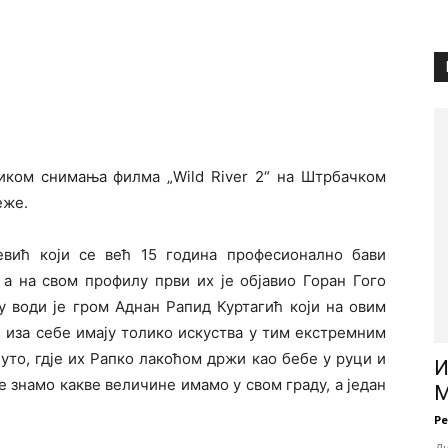
иком снимања филма „Wild River 2“ на Штрбачком
еже.
вић који се већ 15 година професионално бави
 а на свом профилу први их је објавио Горан Гого
 у води је гром Аднан Рапид Куртагић који на овим
и иза себе имају толико искуства у тим екстремним
нуто, гдjе их Рапко лакоћом држи као бебе у руци и
И
 знамо какве величине имамо у свом граду, а један
М
Р