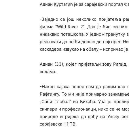
Аднан Куртагић је за сарајевски портал Ф
-Заједно са још неколико пријатеља р
филма “Wild River 2“. Дан је био сасви
никаквих потешкоћа. У једном тренутку в
реаговати да не би дошло до најгорег. Н
каскадера извукао на обалу – испричао је
Аднан (33), којег пријатељи зову Рапид,
водама.
-Након кајака почео сам да радим као 
Рафтингу. То ми није примарно занимање
„Сани Глобал“ из Бихаћа. Уна је прелиј
скипери и професионалци, нико се не мор
природе и ријека да дођу на Унску рег
сарајевска Н1 ТВ.