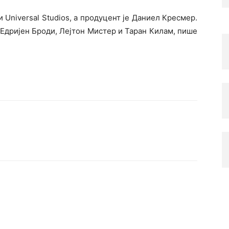
и Universal Studios, а продуцент је Даниел Кресмер.
Едријен Броди, Лејтон Мистер и Таран Килам, пише