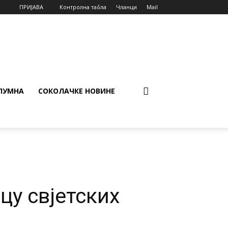
ПРИЈАВА
Контролна табла
Чланци
Mail
ЛУМНА
СОКОЛАЧКЕ НОВИНЕ
цу свjетских