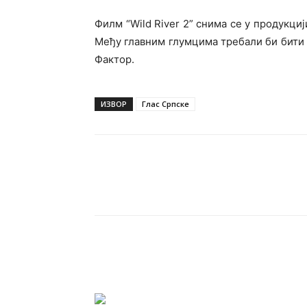
Филм “Wild River 2” снима се у продукциј
Међу главним глумцима требали би бити 
Фактор.
ИЗВОР
Глас Српске
Подијели