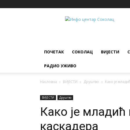
ИНФО
ЦЕНТАР
Соколац
ПОЧЕТАК
СОКОЛАЦ
ВИЈЕСТИ
РАДИО УЖИВО
Насловна
ВИЈЕСТИ
Друштво
Како је млади
ВИЈЕСТИ
Друштво
Како је младић 
каскадера