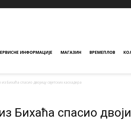
СЕРВИСНЕ ИНФОРМАЦИЈЕ
МАГАЗИН
ВРЕМЕПЛОВ
КО
ћ из Бихаћа спасио двојицу свjетских каскадера
из Бихаћа спасио двоји