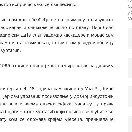
Д
актор испричао како се све десило.
Ср
у 
Ми
адио сам као обезбеђење на снимању холивудског
м нормалан и снимање је ишло по плану. Није било
идио сам да је слап задржао каскадере и морао сам
исам ништа размишљао, скочио сам у воду и обојицу
 Куртагић.
 1999. године почео је да тренира кајак на дивљим
скипер и већ 18 година сам скипер у Уна РЦ Киро
, јер сам управник производње у дрвној индустрији
епа, али и веома опасна ријека. Када су ту прави
а бојати – каже Куртагић који позива све љубитеље
ату која се одржава крајем мјесеца, пренијела је