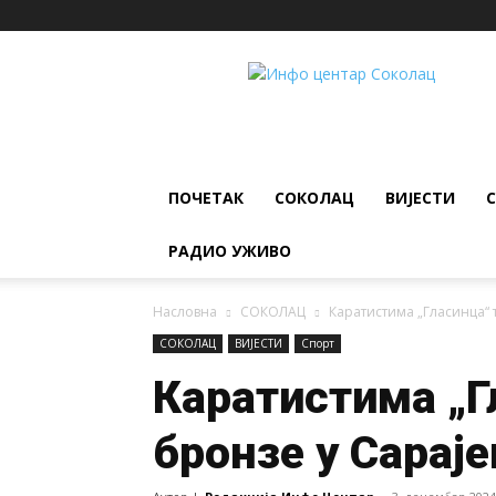
ИНФО
ЦЕНТАР
Соколац
ПОЧЕТАК
СОКОЛАЦ
ВИЈЕСТИ
РАДИО УЖИВО
Насловна
СОКОЛАЦ
Каратистима „Гласинца“ 
СОКОЛАЦ
ВИЈЕСТИ
Спорт
Каратистима „Г
бронзе у Сараје