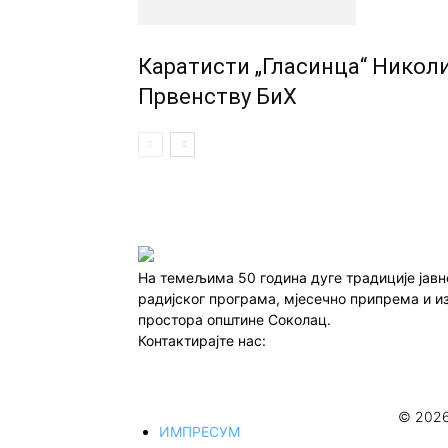
Каратисти „Гласинца“ Никол
Првенству БиХ
На темељима 50 година дуге традиције јав
радијског програма, мјесечно припрема и и
простора општине Соколац.
Контактирајте нас:
redakcija@infocentar.ba
© 2026
ИМПРЕСУМ