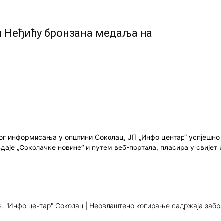
и Неђићу бронзана медаља на
ног информисања у општини Соколац, ЈП „Инфо центар“ успјешн
здаје „Соколачке новине“ и путем веб-портала, пласира у свиј
. "Инфо центар" Соколац | Неовлаштено копирање садржаја заб