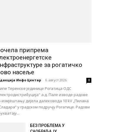
очела припрема
лектроенергетске
нфраструктуре за рогатичко
ово насеље
едакција Инфо Центар
-
6. август 2026.
0
кипе Теренске јединице Рогатица ОДС
лектродистрибуција" а.д. Пале изводе радове
 измјештању дијела далековода 10 kV „Пилана
Сладара“ у градском подручју Рогатице. Радови
ухватају...
БЕЗ ПРОБЛЕМА У
САОБРАЋАЈУ