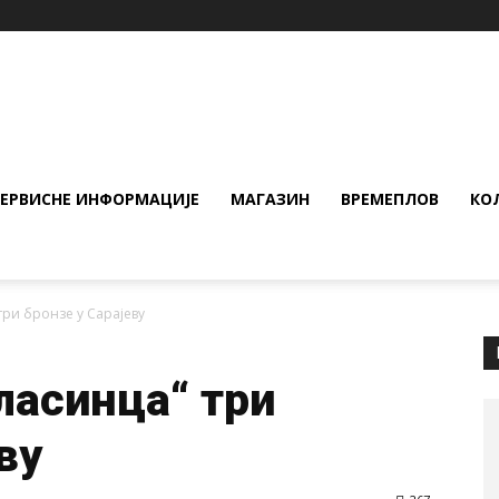
СЕРВИСНЕ ИНФОРМАЦИЈЕ
МАГАЗИН
ВРЕМЕПЛОВ
КО
три бронзе у Сарајеву
ласинца“ три
ву