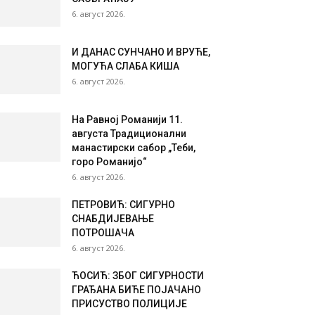
6. август 2026.
И ДАНАС СУНЧАНО И ВРУЋЕ,
МОГУЋА СЛАБА КИША
6. август 2026.
На Равној Романији 11.
августа Традиционални
манастирски сабор „Теби,
горо Романијо“
6. август 2026.
ПЕТРОВИЋ: СИГУРНО
СНАБДИЈЕВАЊЕ
ПОТРОШАЧА
6. август 2026.
ЋОСИЋ: ЗБОГ СИГУРНОСТИ
ГРАЂАНА БИЋЕ ПОЈАЧАНО
ПРИСУСТВО ПОЛИЦИЈЕ