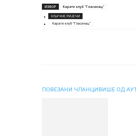
ИЗВОР
Карате клуб "Гласинац"
КЉУЧНЕ РИЈЕЧИ
Карате клуб "Гласинац"
Подијели
ПОВЕЗАНИ ЧЛАНЦИ
ВИШЕ ОД АУ