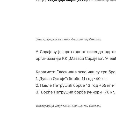
Аутор |
Редакција Инфо Центар
-
3. децембар 2024
Фотографија уступљена Инфо центру Соколац
У Сарајеву је претходног викенда одрж
организацији КК „Маваси Сарајево“. Учешћ
Каратисти Гласинаца освојили су три бр
1. Душан Остојић борбе 11 год -40 кг;
2. Павле Петрушић борбе 13 год +55 кг и
3, Ђорђе Петрушић борбе јуниори -76 кг.
Фотографија уступљена Инфо центру Соколац