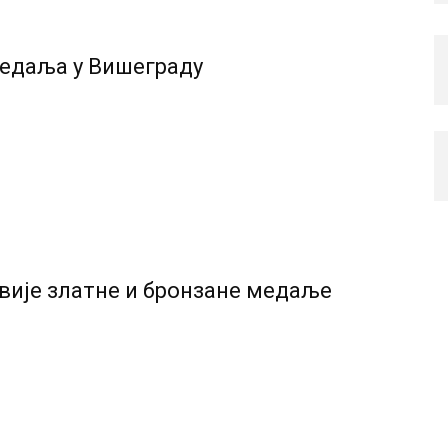
медаља у Вишеграду
вије златне и бронзане медаље