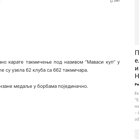
.
267
П
е
ано карате такмичење под називом “Маваси куп” у
и
е су узела 62 клуба са 662 такмичара.
Н
Р
онзане медаље у борбама појединачно.
Е
"Е
на
– 
об