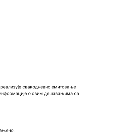
о реализује свакодневно емитовање
ет информације о свим дешавањима са
рањено.