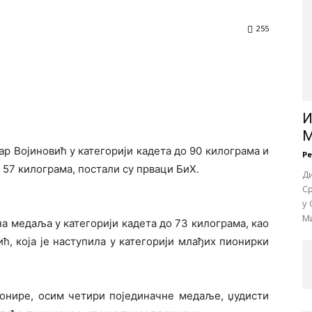
255
И
М
р Војиновић у категорији кадета до 90 килограма и
Р
 57 килограма, постали су прваци БиХ.
Д
Ср
у 
Ми
а медаља у категорији кадета до 73 килограма, као
ћ, која је наступила у категорији млађих пионирки
ионире, осим четири појединачне медаље, џудисти