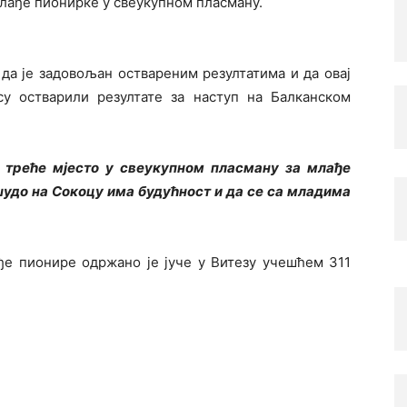
млађе пионирке у свеукупном пласману.
да је задовољан оствареним резултатима и да овај
у остварили резултате за наступ на Балканском
а треће мјесто у свеукупном пласману за млађе
 џудо на Сокоцу има будућност и да се са младима
ђе пионире одржано је јуче у Витезу учешћем 311