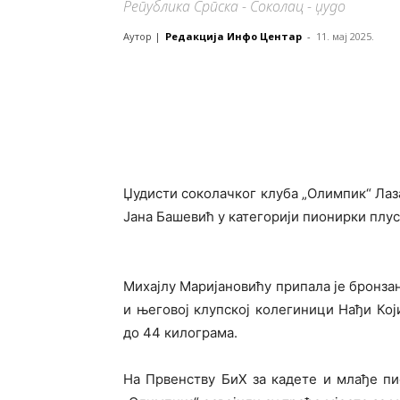
Република Српска - Соколац - џудо
Аутор |
Редакција Инфо Центар
-
11. мај 2025.
Џудисти соколачког клуба „Олимпик“ Лаза
Јана Башевић у категорији пионирки плус
Михајлу Маријановићу припала је бронзан
и његовој клупској колегиници Нађи Који
до 44 килограма.
На Првенству БиХ за кадете и млађе п