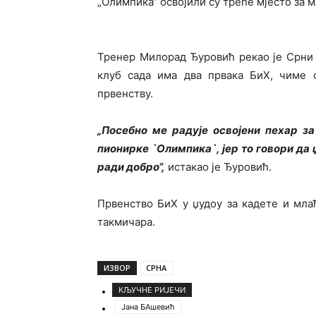
„Олимпика“ освојили су треће мјесто за 
Тренер Милорад Ђуровић рекао је Срни 
клуб сада има два првака БиХ, чиме с
првенству.
„Посебно ме радује освојени пехар з
пионирке `Олимпика`, јер то говори да
ради добро“,
истакао је Ђуровић.
Првенство БиХ у џудоу за кадете и мла
такмичара.
ИЗВОР
СРНА
КЉУЧНЕ РИЈЕЧИ
Јана БАшевић