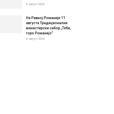
6. август 2026.
На Равној Романији 11.
августа Традиционални
манастирски сабор „Теби,
горо Романијо“
6. август 2026.