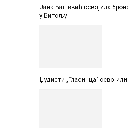
Јана Башевић освојила бронз
у Битољу
Џудисти „Гласинца“ освојил