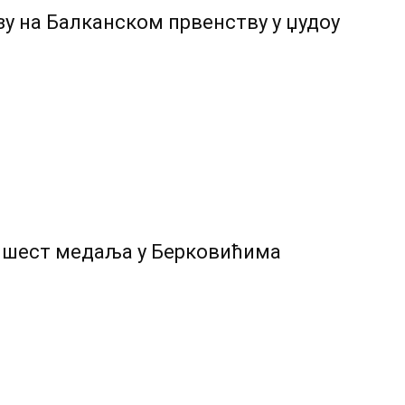
у на Балканском првенству у џудоу
и шест медаља у Берковићима