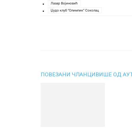
Лазар Војиновић
Џудо клуб "Олимпик" Соколац
Подијели
ПОВЕЗАНИ ЧЛАНЦИ
ВИШЕ ОД АУ