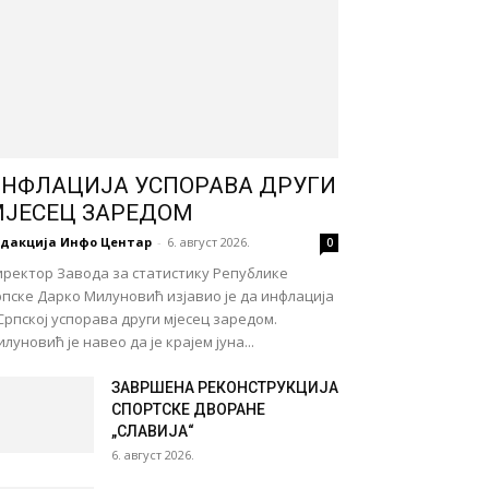
НФЛАЦИЈА УСПОРАВА ДРУГИ
ЈЕСЕЦ ЗАРЕДОМ
едакција Инфо Центар
-
6. август 2026.
0
иректор Завода за статистику Републике
пске Дарко Милуновић изјавио је да инфлација
Српској успорава други мјесец заредом.
луновић је навео да је крајем јуна...
ЗАВРШЕНА РЕКОНСТРУКЦИЈА
СПОРТСКЕ ДВОРАНЕ
„СЛАВИЈА“
6. август 2026.