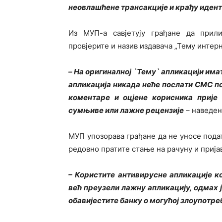
неовлашћене трансакције и крађу идент
Из МУП-а савјетују грађане да прил
провјерите и назив издавача „Тему интерн
–
На оригиналној `Тему` апликацији има
апликација никада неће послати СМС п
коментаре и оцјене корисника прије 
сумњиве или лажне рецензије
–
наведено
МУП упозорава грађане да не уносе подат
редовно пратите стање на рачуну и прија
– Користите антивирусне апликације к
већ преузели лажну апликацију, одмах ј
обавијестите банку о могућој злоупотре