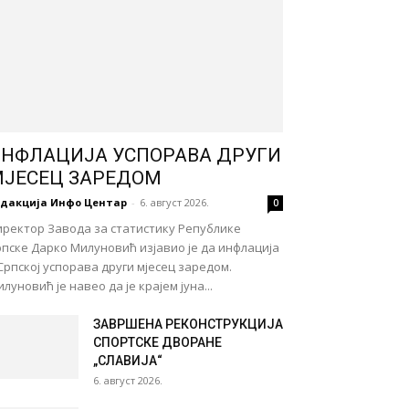
НФЛАЦИЈА УСПОРАВА ДРУГИ
ЈЕСЕЦ ЗАРЕДОМ
едакција Инфо Центар
-
6. август 2026.
0
иректор Завода за статистику Републике
пске Дарко Милуновић изјавио је да инфлација
Српској успорава други мјесец заредом.
луновић је навео да је крајем јуна...
ЗАВРШЕНА РЕКОНСТРУКЦИЈА
СПОРТСКЕ ДВОРАНЕ
„СЛАВИЈА“
6. август 2026.