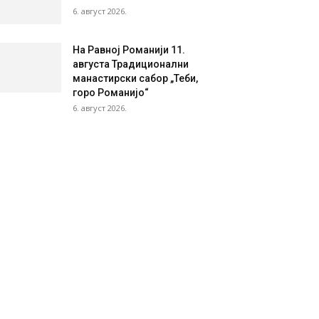
6. август 2026.
На Равној Романији 11.
августа Традиционални
манастирски сабор „Теби,
горо Романијо“
6. август 2026.