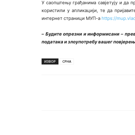
У саопштењу грађанима савјетују и да п
користили у апликацији, те да пријави
интернет страници МУП-а
https://mup.vla
–
Будите опрезни и информисани – пре
података и злоупотребу вашег повјере
ИЗВОР
СРНА
Подијели