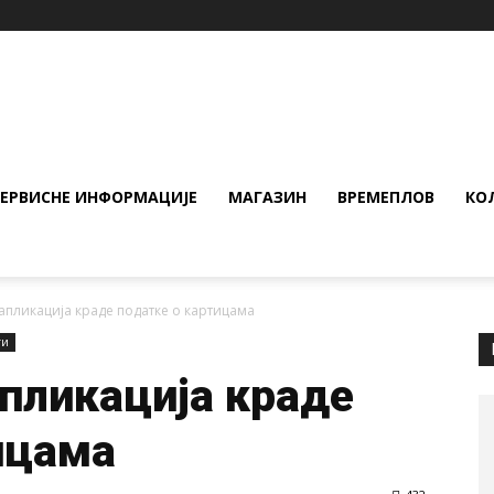
СЕРВИСНЕ ИНФОРМАЦИЈЕ
МАГАЗИН
ВРЕМЕПЛОВ
КО
апликација краде податке о картицама
ти
пликација краде
ицама