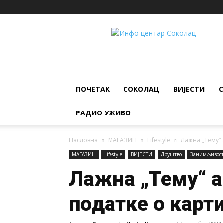
ИНФО
ЦЕНТАР
Соколац
ПОЧЕТАК
СОКОЛАЦ
ВИЈЕСТИ
РАДИО УЖИВО
Насловна
МАГАЗИН
Lifestyle
Лажна „Тему“ 
МАГАЗИН
Lifestyle
ВИЈЕСТИ
Друштво
Занимљивос
Лажна „Тему“ а
податке о карт