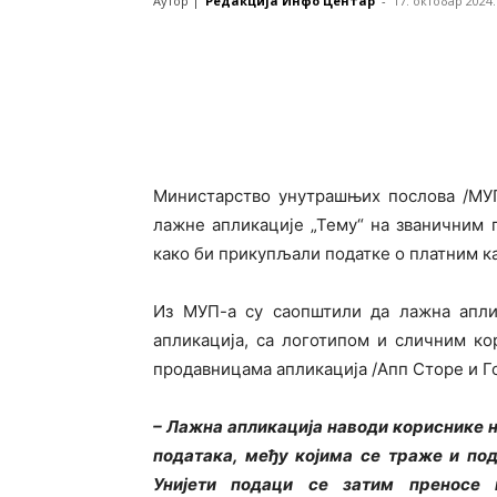
Аутор |
Редакција Инфо Центар
-
17. октобар 2024.
Министарство унутрашњих послова /МУП
лажне апликације „Тему“ на званичним 
како би прикупљали податке о платним к
Из МУП-а су саопштили да лажна аплик
апликација, са логотипом и сличним к
продавницама апликација /Апп Сторе и Го
– Лажна апликација наводи кориснике 
података, међу којима се траже и под
Унијети подаци се затим преносе 