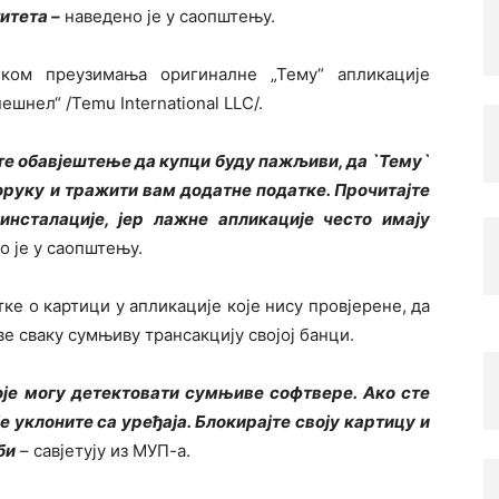
итета –
наведено је у саопштењу.
иком преузимања оригиналне „Тему“ апликације
ешнел“ /Temu International LLC/.
те обавјештење да купци буду пажљиви, да `Тему`
оруку и тражити вам додатне податке. Прочитајте
инсталације, јер лажне апликације често имају
 је у саопштењу.
ке о картици у апликације које нису провјерене, да
ве сваку сумњиву трансакцију својој банци.
оје могу детектовати сумњиве софтвере. Ако сте
е уклоните са уређаја. Блокирајте своју картицу и
би
– савјетују из МУП-а.