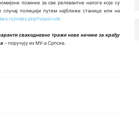
ромијене лозинке за све релевантне налоге које су
те случај полицији путем најближе станице или на
dars.rs/index.php?vijest=vtk
варанти свакодневно траже нове начине за крађу
ња
–
поручују из МУ-а Српске.