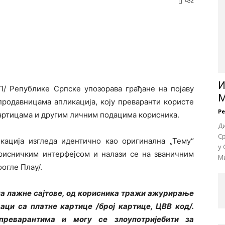
432
И
/ Републике Српске упозорава грађане на појаву
М
продавницама апликација, коју преваранти користе
Р
артицама и другим личним подацима корисника.
Д
Ср
ација изгледа идентично као оригинална „Тему“
у 
орисничким интерфејсом и налази се на званичним
Ми
огле Плаy/.
на лажне сајтове, од корисника тражи ажурирање
аци са платне картице /број картице, ЦВВ код/.
преварантима и могу се злоупотријебити за