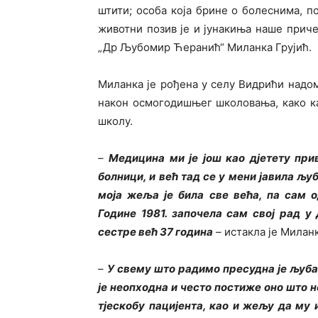
штити; особа која брине о болеснима, п
животни позив је и јунакиња наше прич
„Др Љубомир Ћеранић“ Миланка Грујић.
Миланка је рођена у селу Видрићи надом
након осмогодишњег школовања, како к
школу.
–
Медицина ми је још као дјетету при
болници, и већ тад се у мени јавила љ
моја жеља је била све већа, па сам
Године 1981. започела сам свој рад 
сестре већ 37 година
–
истакла је Миланк
–
У свему што радимо пресудна је љуба
је неопходна и често постиже оно што н
тјескобу пацијента, као и жељу да му