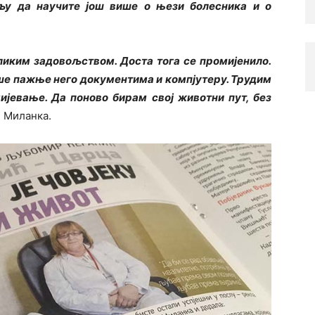
љу да научите још више о њези болесника и о
ликим задовољством. Доста тога се промијенило.
ше пажње него документима и компјутеру. Трудим
јевање. Да поново бирам свој животни пут, без
е Миланка.