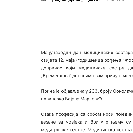
Аутор |
Редакција Инфо Центар
-
12. мај 2026.
Међународни дан медицинских сестар
свијета 12. маја (годишњица рођења Флор
допринос који медицинске сестре д
„Времеплова“ доносимо вам причу о меди
Прича је објављена у 233. броју Соколачк
новинарка Бојана Марковић.
Свака професија са собом носи поједин
везане за човјека и бригу о њему су
медицинске сестре. Медицинска сестра ј