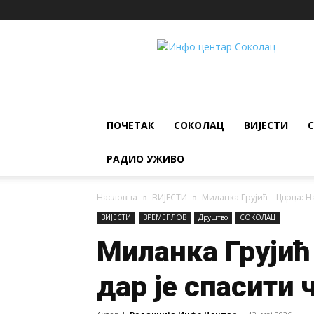
ИНФО
ЦЕНТАР
Соколац
ПОЧЕТАК
СОКОЛАЦ
ВИЈЕСТИ
РАДИО УЖИВО
Насловна
ВИЈЕСТИ
Миланка Грујић – Цврца: На
ВИЈЕСТИ
ВРЕМЕПЛОВ
Друштво
СОКОЛАЦ
Миланка Грујић
дар је спасити 