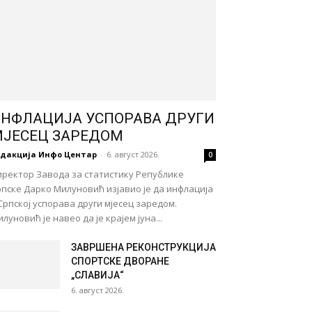
НФЛАЦИЈА УСПОРАВА ДРУГИ
ЈЕСЕЦ ЗАРЕДОМ
едакција Инфо Центар
-
6. август 2026.
0
иректор Завода за статистику Републике
пске Дарко Милуновић изјавио је да инфлација
Српској успорава други мјесец заредом.
луновић је навео да је крајем јуна...
ЗАВРШЕНА РЕКОНСТРУКЦИЈА
СПОРТСКЕ ДВОРАНЕ
„СЛАВИЈА“
6. август 2026.