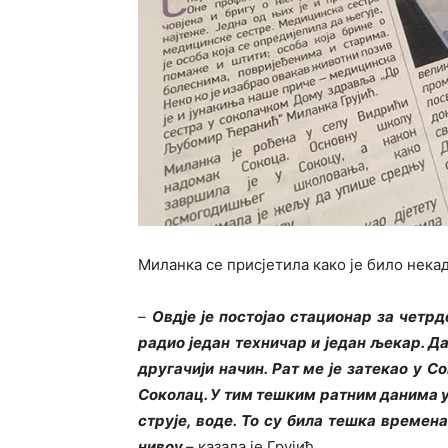
Миланка се присјетила како је било нека
–
Овдје је постојао стационар за четрд
радио један техничар и један љекар. Д
другачији начин. Рат ме је затекао у С
Соколац. У тим тешким ратним данима у
струје, воде. То су била тешка времен
нивоу
– казала је Грујић.