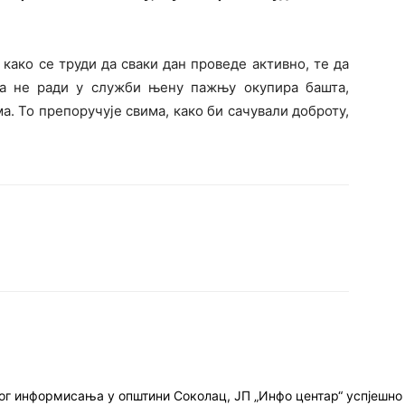
 како се труди да сваки дан проведе активно, те да
да не ради у служби њену пажњу окупира башта,
. То препоручује свима, како би сачували доброту,
ног информисања у општини Соколац, ЈП „Инфо центар“ успјешн