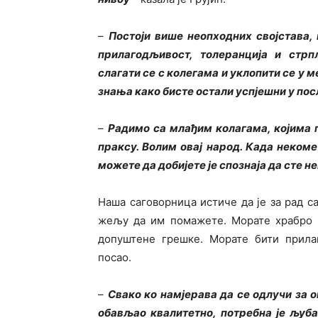
–
Постоји више неопходних својстава, 
прилагодљивост, толеранција и стрп
слагати се с колегама и уклопити се у 
знања како бисте остали успјешни у пос
–
Радимо са млађим колагама, којима
праксу. Волим овај народ. Када некоме
можете да добијете је спознаја да сте не
Наша саговорница истиче да је за рад 
жељу да им помажете. Морате храбро п
допуштене грешке. Морате бити прила
посао.
–
Свако ко намјерава да се одлучи за о
обављао квалитетно, потребна је љуб