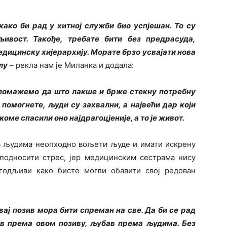
како би рад у хитној служби био успјешан. То су
љивост. Такође, требате бити без предрасуда,
медицинску хијерархију. Морате брзо усвајати нова
лу
– рекла нам је Миланка и додала:
 помажемо да што лакше и брже стекну потребну
 помогнете, људи су захвални, а највећи дар који
коме спасили оно најдрагоцјеније, а то је живот.
са људима неопходно вољети људе и имати искрену
односити стрес, јер медицинским сестрама нису
годљиви како бисте могли обавити свој редован
вај позив мора бити спреман на све. Да би се рад
ав према овом позиву, љубав према људима. Без