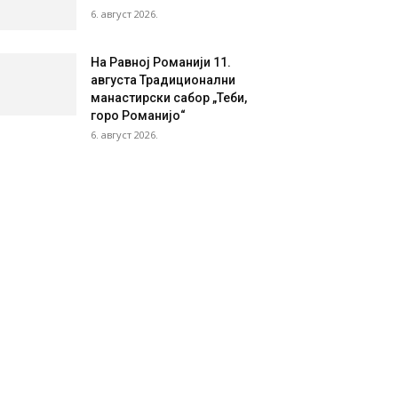
6. август 2026.
На Равној Романији 11.
августа Традиционални
манастирски сабор „Теби,
горо Романијо“
6. август 2026.