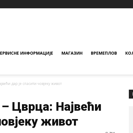
СЕРВИСНЕ ИНФОРМАЦИЈЕ
МАГАЗИН
ВРЕМЕПЛОВ
КО
јвећи дар је спасити човјеку живот
 – Цврца: Највећи
човјеку живот