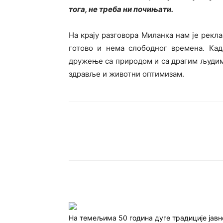
тога, не треба ни почињати.
На крају разговора Миланка нам је рекла
готово и нема слободног времена. Ка
дружење са природом и са драгим људима
здравље и животни оптимизам.
Подијели
На темељима 50 година дуге традиције јав