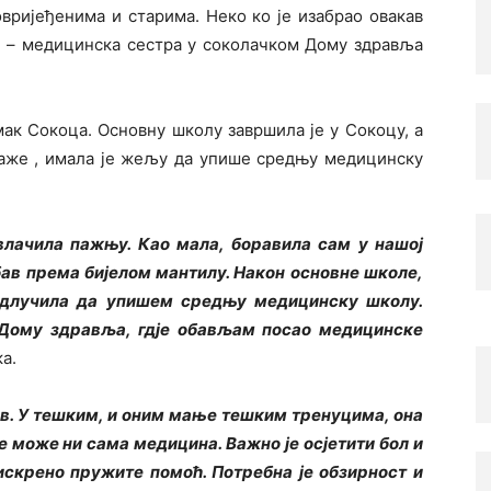
овријеђенима и старима. Неко ко је изабрао овакав
е – медицинска сестра у соколачком Дому здравља
ак Сокоца. Основну школу завршила је у Сокоцу, а
аже , имала је жељу да упише средњу медицинску
влачила пажњу. Као мала, боравила сам у нашој
убав према бијелом мантилу. Након основне школе,
 одлучила да упишем средњу медицинску школу.
у Дому здравља, гдје обављам посао медицинске
а.
в. У тешким, и оним мање тешким тренуцима, она
е може ни сама медицина. Важно је осјетити бол и
 искрено пружите помоћ. Потребна је обзирност и