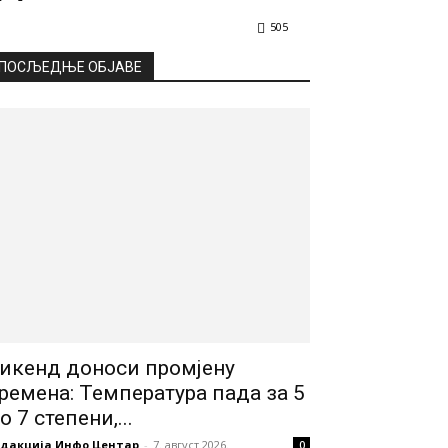
505
ПОСЉЕДЊЕ ОБЈАВЕ
икенд доноси промјену
ремена: Температура пада за 5
о 7 степени,...
едакција Инфо Центар
-
7. август 2026.
0