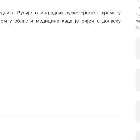
На
једника Русије о изградњи руско-српског храма у
к
ом у области медицине када је ријеч о доласку
пе
Кљ