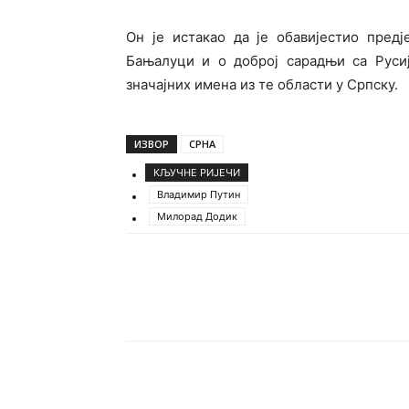
Он је истакао да је обавијестио пред
Бањалуци и о доброј сарадњи са Русиј
значајних имена из те области у Српску.
ИЗВОР
СРНА
КЉУЧНЕ РИЈЕЧИ
Владимир Путин
Милорад Додик
Подијели