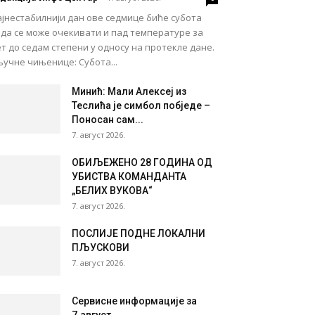
јнестабилнији дан ове седмице биће субота
ада се може очекивати и пад температуре за
т до седам степени у односу на протекле дане.
учне чињенице: Субота...
Минић: Мали Алексеј из
Теслића је симбол побједе –
Поносан сам...
7. август 2026.
ОБИЉЕЖЕНО 28 ГОДИНА ОД
УБИСТВА КОМАНДАНТА
„БЕЛИХ ВУКОВА“
7. август 2026.
ПОСЛИЈЕ ПОДНЕ ЛОКАЛНИ
ПЉУСКОВИ
7. август 2026.
Сервисне информације за