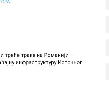
ТОРА
и треће траке на Романији –
аћајну инфраструктуру Источног