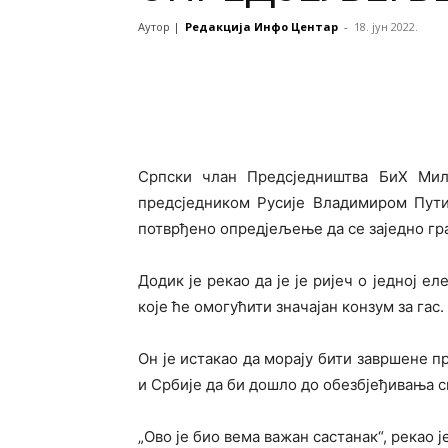
Аутор |
Редакција Инфо Центар
-
18. јун 2022.
Српски члан Предсједништва БиХ Мило
предсједником Русије Владимиром Пути
потврђено опредјељење да се заједно гра
Додик је рекао да је је ријеч о једној е
које ће омогућити значајан конзум за гас.
Он је истакао да морају бити завршене п
и Србије да би дошло до обезбјеђивања с
„Ово је био вема важан састанак“, рекао 