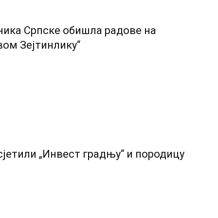
ника Српске обишла радове на
вом Зејтинлику“
сјетили „Инвест градњу“ и породицу