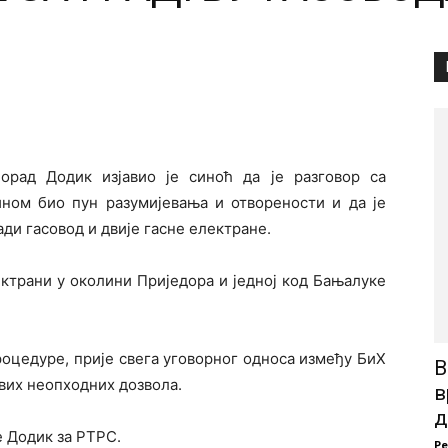
рад Додик изјавио је синоћ да је разговор са
ном био пун разумијевања и отворености и да је
ди гасовод и двије гасне електране.
лектрани у околини Приједора и једној код Бањалуке
роцедуре, прије свега уговорног односа између БиХ
В
вих неопходних дозвола.
в
д
је Додик за РТРС.
Р