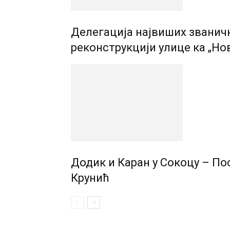
Делегација највиших званич
реконструкцији улице ка „Но
Додик и Каран у Сокоцу – По
Крунић