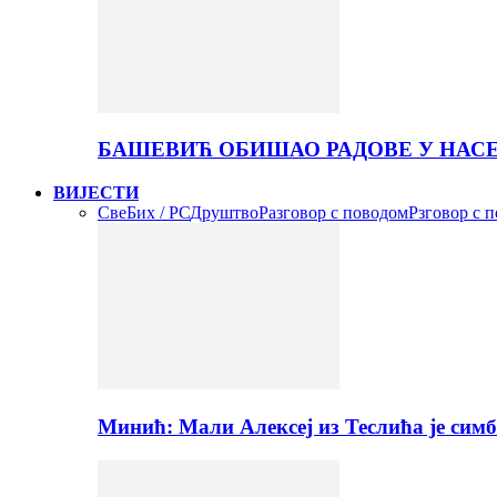
БАШЕВИЋ ОБИШАО РАДОВЕ У НАС
ВИЈЕСТИ
Све
Бих / РС
Друштво
Разговор с поводом
Рзговор с 
Минић: Мали Алексеј из Теслића је сим