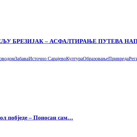
ЕЉУ БРЕЗИЈАК – АСФАЛТИРАЊЕ ПУТЕВА Н
поводом
Забава
Источно Сарајево
Култура
Образовање
Привреда
Рег
бол побједе – Поносан сам…