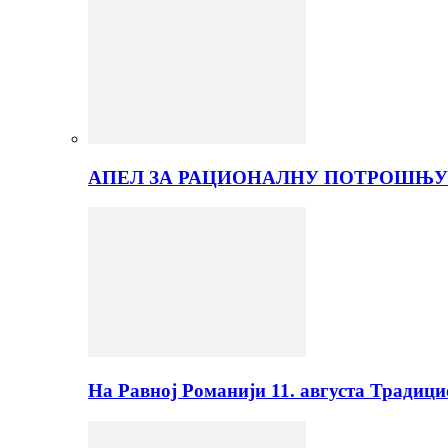
АПЕЛ ЗА РАЦИОНАЛНУ ПОТРОШЊУ
На Равној Романији 11. августа Традиц