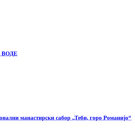
 ВОДЕ
ионални манастирски сабор „Теби, горо Романијо“