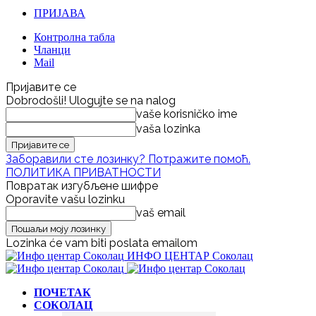
ПРИЈАВА
Контролна табла
Чланци
Mail
Пријавите се
Dobrodošli! Ulogujte se na nalog
vaše korisničko ime
vaša lozinka
Заборавили сте лозинку? Потражите помоћ.
ПОЛИТИКА ПРИВАТНОСТИ
Повратак изгубљене шифре
Oporavite vašu lozinku
vaš email
Lozinka će vam biti poslata emailom
ИНФО ЦЕНТАР Соколац
ПОЧЕТАК
СОКОЛАЦ