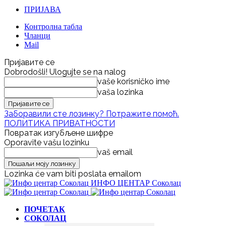
ПРИЈАВА
Контролна табла
Чланци
Mail
Пријавите се
Dobrodošli! Ulogujte se na nalog
vaše korisničko ime
vaša lozinka
Заборавили сте лозинку? Потражите помоћ.
ПОЛИТИКА ПРИВАТНОСТИ
Повратак изгубљене шифре
Oporavite vašu lozinku
vaš email
Lozinka će vam biti poslata emailom
ИНФО ЦЕНТАР Соколац
ПОЧЕТАК
СОКОЛАЦ