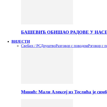
БАШЕВИЋ ОБИШАО РАДОВЕ У НАС
ВИЈЕСТИ
Све
Бих / РС
Друштво
Разговор с поводом
Рзговор с 
Минић: Мали Алексеј из Теслића је сим