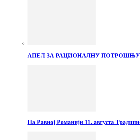
АПЕЛ ЗА РАЦИОНАЛНУ ПОТРОШЊУ
На Равној Романији 11. августа Традиц