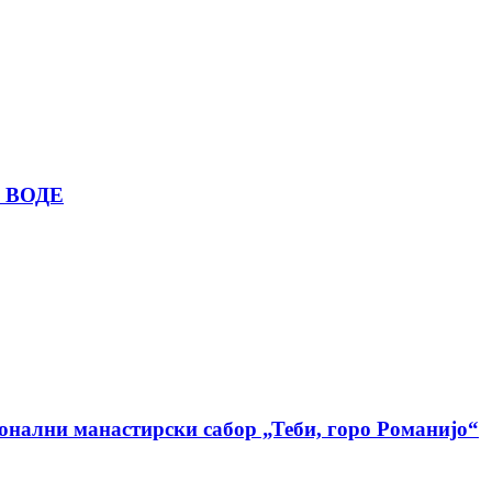
 ВОДЕ
ионални манастирски сабор „Теби, горо Романијо“