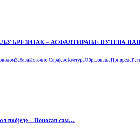
ЕЉУ БРЕЗИЈАК – АСФАЛТИРАЊЕ ПУТЕВА Н
поводом
Забава
Источно Сарајево
Култура
Образовање
Привреда
Рег
бол побједе – Поносан сам…