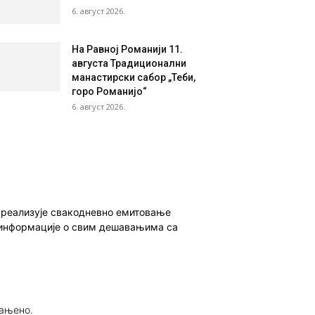
6. август 2026.
На Равној Романији 11.
августа Традиционални
манастирски сабор „Теби,
горо Романијо“
6. август 2026.
о реализује свакодневно емитовање
ет информације о свим дешавањима са
рањено.