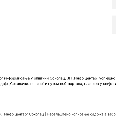
ног информисања у општини Соколац, ЈП „Инфо центар“ успјешн
здаје „Соколачке новине“ и путем веб-портала, пласира у свиј
. "Инфо центар" Соколац | Неовлаштено копирање садржаја заб