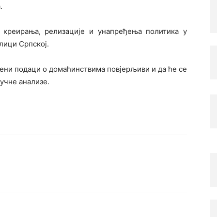
.
 креирања, релизације и унапређења политика у
лици Српској.
ени подаци о домаћинствима повјерљиви и да ће се
учне анализе.