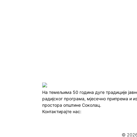
На темељима 50 година дуге традиције јав
радијског програма, мјесечно припрема и и
простора општине Соколац.
Контактирајте нас:
redakcija@infocentar.ba
© 2026