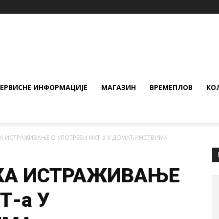
СЕРВИСНЕ ИНФОРМАЦИЈЕ
МАГАЗИН
ВРЕМЕПЛОВ
КО
А ИСТРАЖИВАЊЕ О УПОТРЕБИ ИКТ-а У ДОМАЋИНСТВИМА
КА ИСТРАЖИВАЊЕ
Т-а У