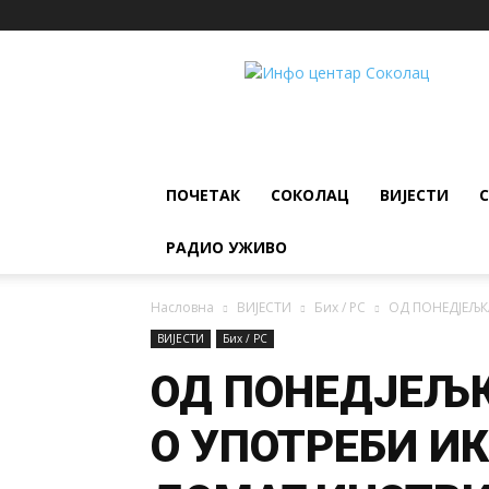
ИНФО
ЦЕНТАР
Соколац
ПОЧЕТАК
СОКОЛАЦ
ВИЈЕСТИ
РАДИО УЖИВО
Насловна
ВИЈЕСТИ
Бих / РС
ОД ПОНЕДЈЕЉК
ВИЈЕСТИ
Бих / РС
ОД ПОНЕДЈЕЉ
О УПОТРЕБИ ИК