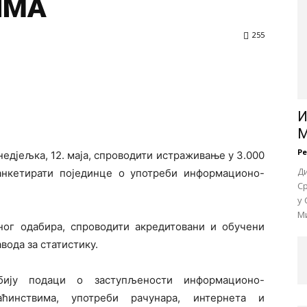
ИМА
255
И
М
Р
недјељка, 12. маја, спроводити истраживање у 3.000
Д
анкетирати појединце о употреби информационо-
Ср
у 
Ми
ног одабира, спроводити акредитовани и обучени
вода за статистику.
ију подаци о заступљености информационо-
аћинствима, употреби рачунара, интернета и