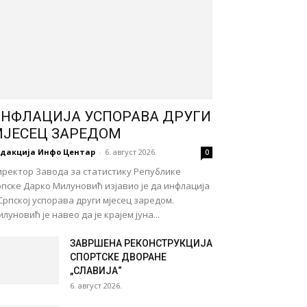
НФЛАЦИЈА УСПОРАВА ДРУГИ
ЈЕСЕЦ ЗАРЕДОМ
едакција Инфо Центар
-
6. август 2026.
0
иректор Завода за статистику Републике
пске Дарко Милуновић изјавио је да инфлација
Српској успорава други мјесец заредом.
луновић је навео да је крајем јуна...
ЗАВРШЕНА РЕКОНСТРУКЦИЈА
СПОРТСКЕ ДВОРАНЕ
„СЛАВИЈА“
6. август 2026.