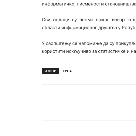
информатичкој писмености становништва
Ови подаци су веома важан извор код
области информационог друштва у Репуб
У саопштењу се напомиње да су прикупљ
користити искључиво за статистичке и на
ИЗВОР
СРНА
Подијели