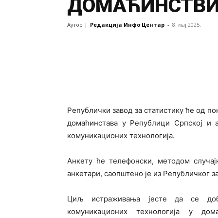
ДОМАЋИНСТВ
Аутор |
Редакција Инфо Центар
-
8. мај 2025.
Републички завод за статистику ће од по
домаћинстава у Републици Српској и 
комуникационих технологија.
Анкету ће телефонски, методом случај
анкетари, саопштено је из Републичког за
Циљ истраживања јесте да се доб
комуникационих технологија у дом