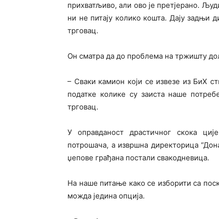
прихватљиво, али ово је претјерано. Људи
ни не питају колико кошта. Дају задњи ди
трговац.
Он сматра да до проблема на тржишту дол
– Сваки камион који се извезе из БиХ 
податке колике су заиста наше потребе
трговац.
У оправданост драстичног скока циј
потрошача, а извршна директорица “Дон
џепове грађана постали свакодневица.
На наше питање како се изборити са пос
можда једина опција.