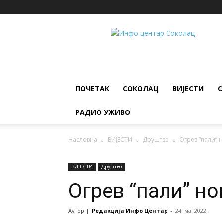
ИНФО
ЦЕНТАР
Соколац
ПОЧЕТАК
СОКОЛАЦ
ВИЈЕСТИ
РАДИО УЖИВО
Насловна
ВИЈЕСТИ
Друштво
Огрев “пали” 
ВИЈЕСТИ
Друштво
Огрев “пали” н
Аутор |
Редакција Инфо Центар
-
24. мај 2022.