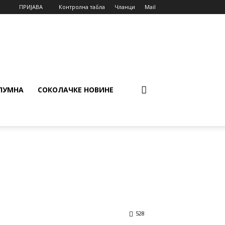
ПРИЈАВА
Контролна табла
Чланци
Mail
ЛУМНА
СОКОЛАЧКЕ НОВИНЕ
528