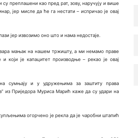
 су преплашени као пред рат, зову, наручују и више
нар, јер мисле да ће га нестати – испричао је овај
ази јер извозимо оно што и нама недостаје.
ствара мањак на нашем тржишту, а ми немамо праве
 и који је капацитет производње – рекао је овај
ена сумњају и у удружењима за заштиту права
а” из Приједора Муриса Марић каже да су удари на
купљењима огорчено је рекла да је чаробни штапић