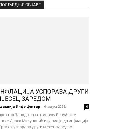
ПОСЉЕДЊЕ ОБЈАВЕ
НФЛАЦИЈА УСПОРАВА ДРУГИ
ЈЕСЕЦ ЗАРЕДОМ
едакција Инфо Центар
-
6. август 2026.
0
иректор Завода за статистику Републике
пске Дарко Милуновић изјавио је да инфлација
Српској успорава други мјесец заредом.