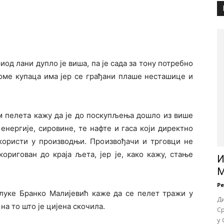
иод лани дупло је виша, па је сада за тону потребно
томе купаца има јер се грађани плаше несташице и
м пелета кажу да је до поскупљења дошло из више
енергије, сировине, те нафте и гаса који директно
 користи у производњи. Произвођачи и трговци не
коригован до краја љета, јер је, како кажу, стање
И
М
Р
алуке Бранко Малијевић каже да се пелет тражи у
Д
на то што је цијена скочила.
Ср
у 