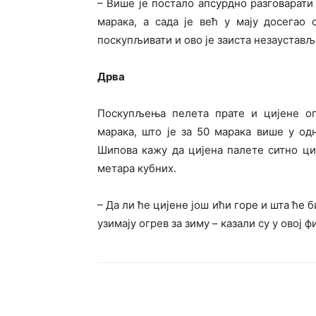
– Више је постало апсурдно разговарати
марака, а сада је већ у мају досегао
поскупљивати и ово је заиста незаустављ
Дрва
Поскупљења пелета прате и цијене огр
марака, што је за 50 марака више у од
Шипова кажу да цијена палете ситно циј
метара кубних.
– Да ли ће цијене још ићи горе и шта ће б
узимају огрев за зиму – казали су у овој ф