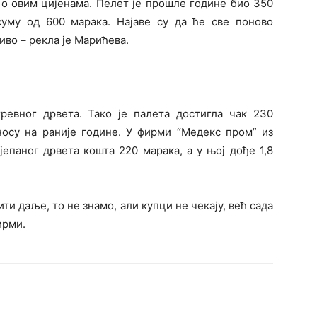
 о овим цијенама. Пелет је прошле године био 350
 суму од 600 марака. Најаве су да ће све поново
иво – рекла је Марићева.
евног дрвета. Тако је палета достигла чак 230
носу на раније године. У фирми “Медекс пром” из
епаног дрвета кошта 220 марака, а у њој дође 1,8
ити даље, то не знамо, али купци не чекају, већ сада
ирми.