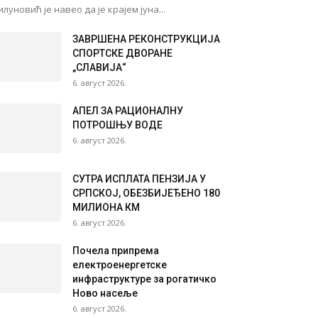
луновић је навео да је крајем јуна...
ЗАВРШЕНА РЕКОНСТРУКЦИЈА
СПОРТСКЕ ДВОРАНЕ
„СЛАВИЈА“
6. август 2026.
АПЕЛ ЗА РАЦИОНАЛНУ
ПОТРОШЊУ ВОДЕ
6. август 2026.
СУТРА ИСПЛАТА ПЕНЗИЈА У
СРПСКОЈ, ОБЕЗБИЈЕЂЕНО 180
МИЛИОНА КМ
6. август 2026.
Почела припрема
електроенергетске
инфраструктуре за рогатичко
Ново насеље
6. август 2026.