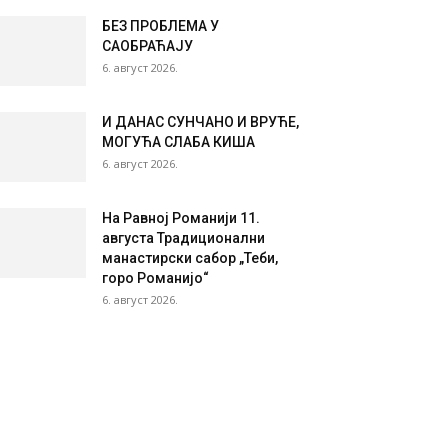
БЕЗ ПРОБЛЕМА У
САОБРАЋАЈУ
6. август 2026.
И ДАНАС СУНЧАНО И ВРУЋЕ,
МОГУЋА СЛАБА КИША
6. август 2026.
На Равној Романији 11.
августа Традиционални
манастирски сабор „Теби,
горо Романијо“
6. август 2026.