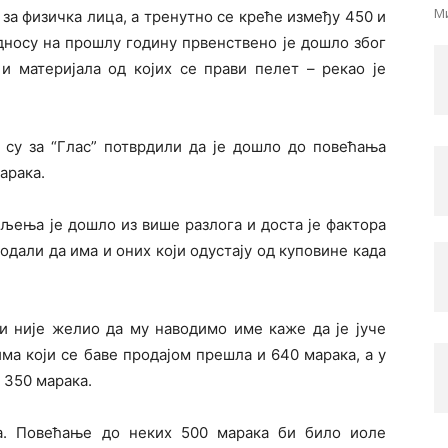
Ми
и за физичка лица, а тренутно се креће између 450 и
дносу на прошлу годину првенствено је дошло због
 и материјала од којих се прави пелет – рекао је
а су за “Глас” потврдили да је дошло до повећања
арака.
пљења је дошло из више разлога и доста је фактора
одали да има и оних који одустају од куповине када
и није желио да му наводимо име каже да је јуче
има који се баве продајом прешла и 640 марака, а у
 350 марака.
а. Повећање до неких 500 марака би било иоле