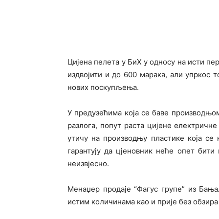
Цијена пелета у БиХ у односу на исти пер
издвојити и до 600 марака, али упркос 
нових поскупљења.
У предузећима која се баве производњо
разлога, попут раста цијене електричне 
утичу на производњу пластике која се
гарантују да цјеновник неће опет бити 
неизвјесно.
Менаџер продаје “Фагус групе” из Бањ
истим количинама као и прије без обзира 