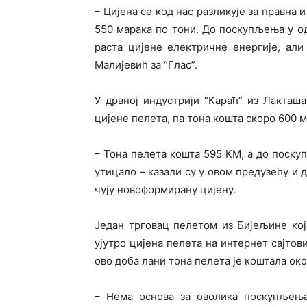
– Цијена се код нас разликује за правна 
550 марака по тони. До поскупљења у о
раста цијене електричне енергије, али
Малијевић за “Глас”.
У дрвној индустрији “Караћ” из Лакташ
цијене пелета, па тона кошта скоро 600 м
– Тона пелета кошта 595 КМ, а до поску
утицало – казали су у овом предузећу и д
чују новоформирану цијену.
Један трговац пелетом из Бијељине кој
ујутро цијена пелета на интернет сајтов
ово доба лани тона пелета је коштала око
– Нема основа за оволика поскупљењ