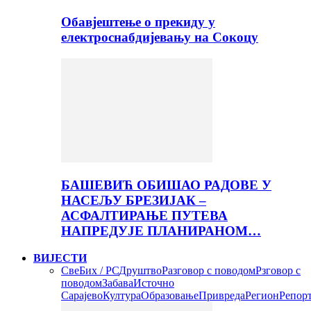
Обавјештење о прекиду у
електроснабдијевању на Сокоцу
БАШЕВИЋ ОБИШАО РАДОВЕ У
НАСЕЉУ БРЕЗИЈАК –
АСФАЛТИРАЊЕ ПУТЕВА
НАПРЕДУЈЕ ПЛАНИРАНОМ…
ВИЈЕСТИ
Све
Бих / РС
Друштво
Разговор с поводом
Рзговор с
поводом
Забава
Источно
Сарајево
Култура
Образовање
Привреда
Регион
Репор