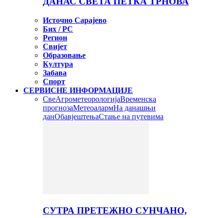
ДАНАС СВЕТА ПЕТКА ТРНОВА
Источно Сарајево
Бих / РС
Регион
Свијет
Образовање
Култура
Забава
Спорт
СЕРВИСНЕ ИНФОРМАЦИЈЕ
Све
Агрометеорологија
Временска
прогноза
Метеоаларм
На данашњи
дан
Обавјештења
Стање на путевима
СУТРА ПРЕТЕЖНО СУНЧАНО,