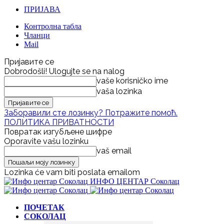
ПРИЈАВА
Контролна табла
Чланци
Mail
Пријавите се
Dobrodošli! Ulogujte se na nalog
vaše korisničko ime
vaša lozinka
Заборавили сте лозинку? Потражите помоћ.
ПОЛИТИКА ПРИВАТНОСТИ
Повратак изгубљене шифре
Oporavite vašu lozinku
vaš email
Lozinka će vam biti poslata emailom
ИНФО ЦЕНТАР Соколац
ПОЧЕТАК
СОКОЛАЦ