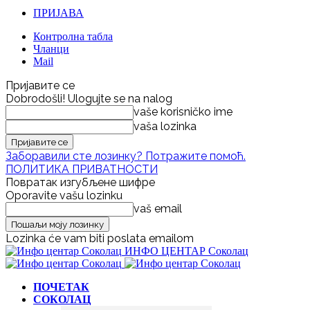
ПРИЈАВА
Контролна табла
Чланци
Mail
Пријавите се
Dobrodošli! Ulogujte se na nalog
vaše korisničko ime
vaša lozinka
Заборавили сте лозинку? Потражите помоћ.
ПОЛИТИКА ПРИВАТНОСТИ
Повратак изгубљене шифре
Oporavite vašu lozinku
vaš email
Lozinka će vam biti poslata emailom
ИНФО ЦЕНТАР Соколац
ПОЧЕТАК
СОКОЛАЦ