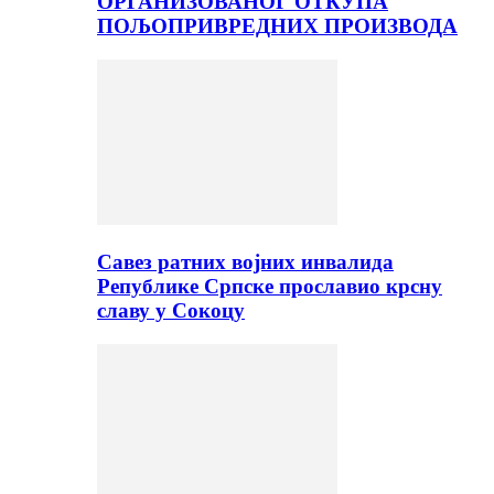
ОРГАНИЗОВАНОГ ОТКУПА
ПОЉОПРИВРЕДНИХ ПРОИЗВОДА
Савез ратних војних инвалида
Републике Српске прославио крсну
славу у Сокоцу