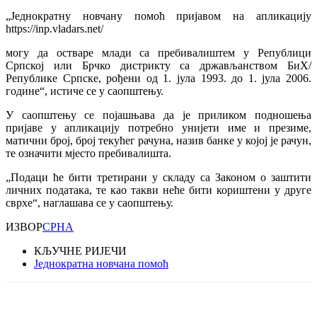
„Једнократну новчану помоћ пријавом на апликацију
https://inp.vladars.net/
могу да остваре млади са пребивалиштем у Републици
Српској или Брчко дистрикту са држављанством БиХ/
Републике Српске, рођени од 1. јула 1993. до 1. јула 2006.
године“, истиче се у саопштењу.
У саопштењу се појашњава да је приликом подношења
пријаве у апликацију потребно унијети име и презиме,
матични број, број текућег рачуна, назив банке у којој је рачун,
те означити мјесто пребивалишта.
„Подаци ће бити третирани у складу са Законом о заштити
личних података, те као такви неће бити кориштени у друге
сврхе“, наглашава се у саопштењу.
ИЗВОР
СРНА
КЉУЧНЕ РИЈЕЧИ
Једнократна новчана помоћ