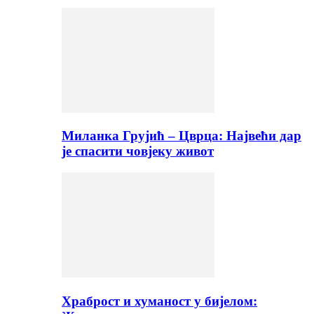
Миланка Грујић – Цврца: Највећи дар
је спасити човјеку живот
Храброст и хуманост у бијелом: