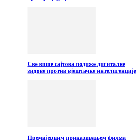
Све више сајтова подиже дигиталне
зидове против вјештачке интелигенције
Премијерним приказивањем филма