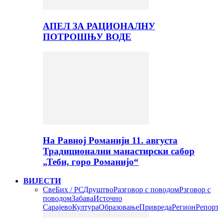
АПЕЛ ЗА РАЦИОНАЛНУ
ПОТРОШЊУ ВОДЕ
На Равној Романији 11. августа
Традиционални манастирски сабор
„Теби, горо Романијо“
ВИЈЕСТИ
Све
Бих / РС
Друштво
Разговор с поводом
Рзговор с
поводом
Забава
Источно
Сарајево
Култура
Образовање
Привреда
Регион
Репор