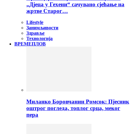
„Дјеца у Гехени“ сачувано сјећање на
жртве Старог…
Lifestyle
Занимљивости
Здравље
Технологија
ВРЕМЕПЛОВ
Миланко Боровчанин Ромсок: Пјесник
оштрог погледа, топлог срца, меког
пера