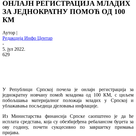
ОНЛАЈН РЕГИСТРАЦИЈА МЛАДИХ
ЗА ЈЕДНОКРАТНУ ПОМОЋ ОД 100
КМ
Аутор |
Редакција Инфо Центар
-
5. јул 2022.
629
У Републици Српској почела је онлајн регистрација за
једнократну новчану помоћ младима од 100 КМ, с циљем
побољшања материјалног положаја младих у Српској и
ублажавања посљедица дјеловања инфлације.
Из Министарства финансија Српске саопштено је да ће
исплата средстава, која су обезбијеђена ребалансом буџета за
ову годину, почети сукцесивно по завршетку примања
пријава.