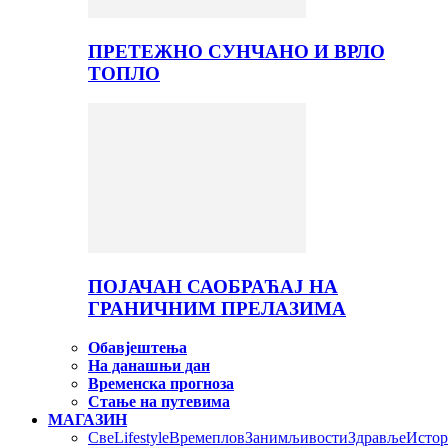
ПРЕТЕЖНО СУНЧАНО И ВРЛО
ТОПЛО
ПОЈАЧАН САОБРАЋАЈ НА
ГРАНИЧНИМ ПРЕЛАЗИМА
Обавјештења
На данашњи дан
Временска прогноза
Стање на путевима
МАГАЗИН
Све
Lifestyle
Времеплов
Занимљивости
Здравље
Истор