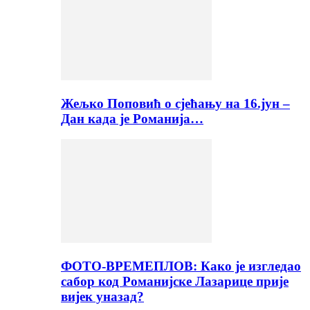
Жељко Поповић о сјећању на 16.јун –
Дан када је Романија…
ФОТО-ВРЕМЕПЛОВ: Како је изгледао
сабор код Романијске Лазарице прије
вијек уназад?