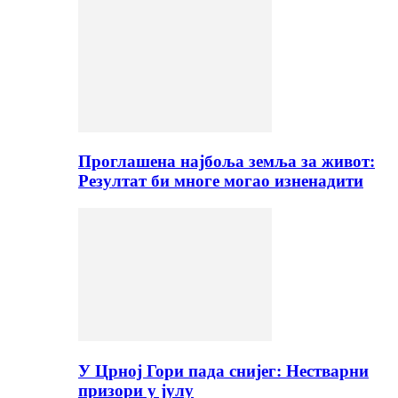
Проглашена најбоља земља за живот:
Резултат би многе могао изненадити
У Црној Гори пада снијег: Нестварни
призори у јулу