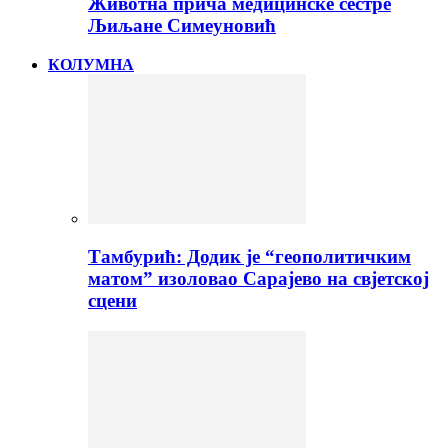
Животна прича медицинске сестре
Љиљане Симеуновић
КОЛУМНА
Тамбурић: Додик је “геополитичким
матом” изоловао Сарајево на свјетској
сцени