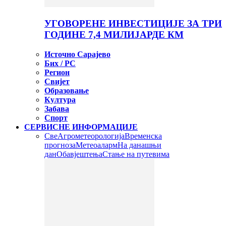
УГОВОРЕНЕ ИНВЕСТИЦИЈЕ ЗА ТРИ
ГОДИНЕ 7,4 МИЛИЈАРДЕ КМ
Источно Сарајево
Бих / РС
Регион
Свијет
Образовање
Култура
Забава
Спорт
СЕРВИСНЕ ИНФОРМАЦИЈЕ
Све
Агрометеорологија
Временска
прогноза
Метеоаларм
На данашњи
дан
Обавјештења
Стање на путевима