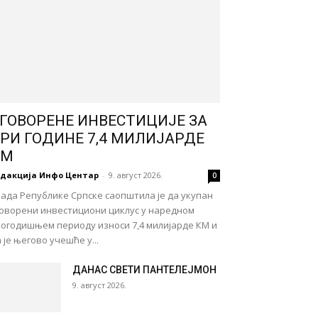
ГОВОРЕНЕ ИНВЕСТИЦИЈЕ ЗА
РИ ГОДИНЕ 7,4 МИЛИЈАРДЕ
КМ
едакција Инфо Центар
-
9. август 2026.
0
ада Републике Српске саопштила је да укупан
говорени инвестициони циклус у наредном
рогодишњем периоду износи 7,4 милијарде КМ и
 је његово учешће у...
ДАНАС СВЕТИ ПАНТЕЛЕЈМОН
9. август 2026.