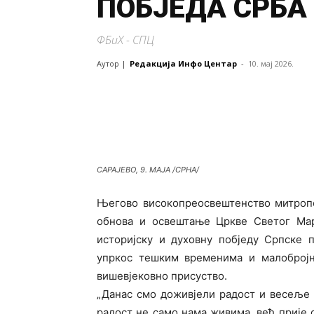
ПОБЈЕДА СРБА 
ФБиХ - СПЦ
Аутор |
Редакција Инфо Центар
-
10. мај 2026.
САРАЈЕВО, 9. МАЈА /СРНА/
Његово високопреосвештенство митропо
обнова и освештање Цркве Светог Мар
историјску и духовну побједу Српске п
упркос тешким временима и
малоброј
вишевјековно присуство.
„Данас смо доживјели радост и весеље 
радост не само нама живима, већ прије с