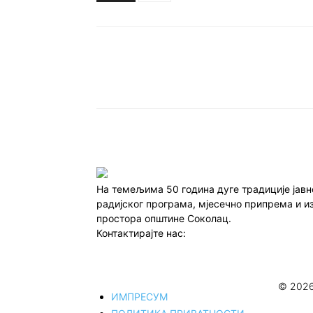
Подијели
На темељима 50 година дуге традиције јав
радијског програма, мјесечно припрема и и
простора општине Соколац.
Контактирајте нас:
redakcija@infocentar.ba
© 2026
ИМПРЕСУМ