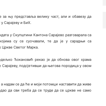
е за њу представља велику част, али и обавезу да
 у Сарајеву и БиХ.
ндата у Скупштини Кантона Сарајево разговарала са
ојима су се суочавали, те да је у сарадњи са
 Цркве Светог Марка.
дељко Ђокановић рекао је да обнова овог храма
 Сарајеву, подсјетивши да његова породица у овом
а, а надам се да ће и моји потомци наставити да живе
одао да сви треба да се труде да се цркве не само