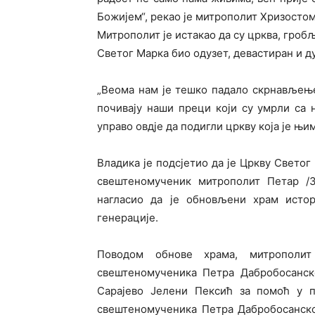
Божијем“, рекао је митрополит Хризосто
Митрополит је истакао да су црква, гробљ
Светог Марка био одузет, девастиран и д
„Веома нам је тешко падало скрнављењ
почивају наши преци који су умрли са 
управо овд‌је да подигли цркву која је њи
Владика је подсјетио да је Цркву Свето
свештеномученик митрополит Петар /З
нагласио да је обновљени храм истори
генерације.
Поводом обнове храма, митрополит
свештеномученика Петра Дабробосанско
Сарајево Јелени Пексић за помоћ у п
свештеномученика Петра Дабробосанско