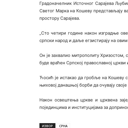
Градоначелник Источног Сарајева Љуби
Светог Марка на Кошеву представљају ва
простору Сарајева.
„Сто четири године након изградње ове
српски народ и даље егзистирају на овим
Он је захвалио митрополиту Хризостом, 
буде враћен Српској православној цркви
Ћосић је истакао да гробље на Кошеву св
њиховој данашњој борби да очувају своје 
Након освештења цркве и црквена заје
појединцима и институцијама за доприно
ИЗВОР
СРНА