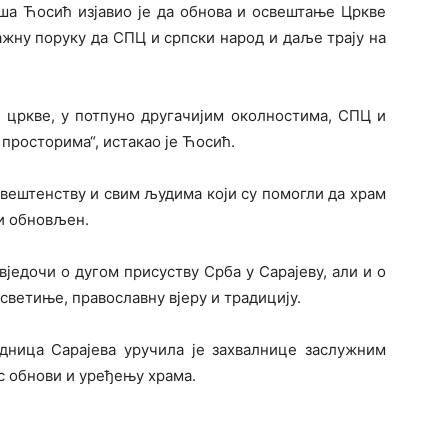
ша Ћосић изјавио је да обнова и освештање Цркве
жну поруку да СПЦ и српски народ и даље трају на
 цркве, у потпуно другачијим околностима, СПЦ и
 просторима“, истакао је Ћосић.
свештенству и свим људима који су помогли да храм
 и обновљен.
једочи о дугом присуству Срба у Сарајеву, али и о
светиње, православну вјеру и традицију.
дница Сарајева уручила је захвалнице заслужним
с обнови и уређењу храма.