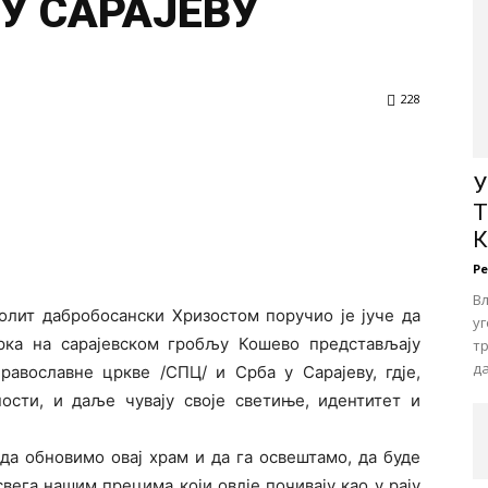
У САРАЈЕВУ
228
У
Т
Р
Вл
лит дабробосански Хризостом поручио је јуче да
у
ка на сарајевском гробљу Кошево представљају
т
да
равославне цркве /СПЦ/ и Срба у Сарајеву, гд‌је,
ности, и даље чувају своје светиње, идентитет и
да обновимо овај храм и да га освештамо, да буде
вега нашим прецима који овд‌је почивају као у рају