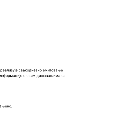
о реализује свакодневно емитовање
ет информације о свим дешавањима са
рањено.