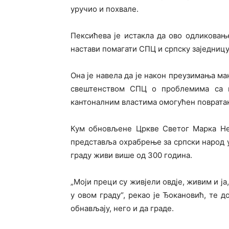
уручио и похвале.
Пексићева је истакла да ово одликовањ
настави помагати СПЦ и српску заједницу
Она је навела да је након преузимања ма
свештенством СПЦ о проблемима са к
кантоналним властима омогућен повратак
Кум обновљене Цркве Светог Марка Не
представља охрабрење за српски народ у
граду живи више од 300 година.
„Моји преци су живјели овд‌је, живим и ј
у овом граду“, рекао је Ђокановић, те д
обнављају, него и да граде.