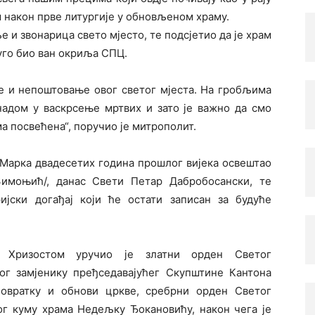
м након прве литургије у обновљеном храму.
е и звонарица свето мјесто, те подсјетио да је храм
уго био ван окриља СПЦ.
е и непоштовање овог светог мјеста. На гробљима
надом у васкрсење мртвих и зато је важно да смо
ма посвећена“, поручио је митрополит.
г Марка двадесетих година прошлог вијека освештао
имоњић/, данас Свети Петар Дабробосански, те
јски догађај који ће остати записан за будуће
 Хризостом уручио је златни орден Светог
г замјенику пређседавајућег Скупштине Кантона
овратку и обнови цркве, сребрни орден Светог
г куму храма Недељку Ђокановићу, након чега је