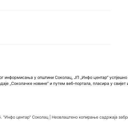
ног информисања у општини Соколац, ЈП „Инфо центар“ успјешн
здаје „Соколачке новине“ и путем веб-портала, пласира у свиј
. "Инфо центар" Соколац | Неовлаштено копирање садржаја заб