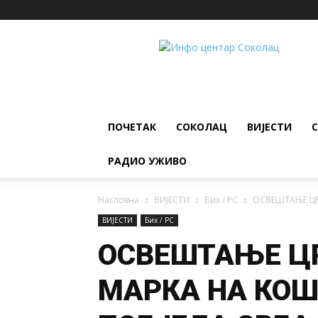
ИНФО
ЦЕНТАР
Соколац
ПОЧЕТАК
СОКОЛАЦ
ВИЈЕСТИ
РАДИО УЖИВО
Насловна
ВИЈЕСТИ
Бих / РС
ОСВЕШТАЊЕ ЦРК
ВИЈЕСТИ
Бих / РС
ОСВЕШТАЊЕ ЦР
МАРКА НА КОШ