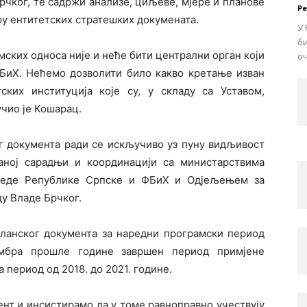
чког, те садржи анализе, циљеве, мјере и планове
Р
иру ентитетских стратешких докумената.
У 
би
ских односа није и неће бити централни орган који
оч
 БиХ. Нећемо дозволити било какво кретање изван
ских институција које су, у складу са Уставом,
чио је Кошарац.
г документа ради се искључиво уз пуну видљивост
раној сарадњи и координацији са министарствима
реде Републике Српске и ФБиХ и Одјељењем за
у Владе Брчког.
 планског документа за наредни програмски период
ембра прошле године завршен период примјене
 период од 2018. до 2021. године.
ент и инсистирамо да у томе равноправно учествују