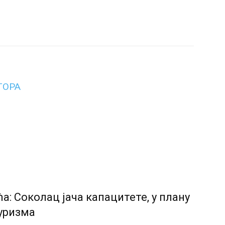
ТОРА
: Соколац јача капацитете, у плану
туризма