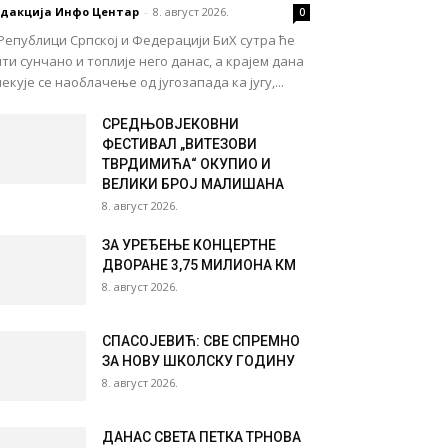
едакција Инфо Центар
-
8. август 2026.
0
Републици Српској и Федерацији БиХ сутра ће
ти сунчано и топлије него данас, а крајем дана
екује се наоблачење од југозапада ка југу,...
СРЕДЊОВЈЕКОВНИ
ФЕСТИВАЛ „ВИТЕЗОВИ
ТВРДИМИЋА“ ОКУПИО И
ВЕЛИКИ БРОЈ МАЛИШАНА
8. август 2026.
ЗА УРЕЂЕЊЕ КОНЦЕРТНЕ
ДВОРАНЕ 3,75 МИЛИОНА КМ
8. август 2026.
СПАСОЈЕВИЋ: СВЕ СПРЕМНО
ЗА НОВУ ШКОЛСКУ ГОДИНУ
8. август 2026.
ДАНАС СВЕТА ПЕТКА ТРНОВА