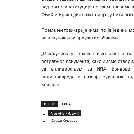
надлежне институције на свим нивоима в
ФБиХ и Брчко дистрикта морају бити потп
Према његовим ријечима, то је једини мо
на испуњавању преузетих обавеза.
„Искључиво уз такав начин рада и п
потребног документа, како бисмо отвор
са аплицирањем за ИПА фондове Е
пољопривреде и развоја руралних под
Кошарац.
ИЗВОР
СРНА
КЉУЧНЕ РИЈЕЧИ
Сташа Кошарац