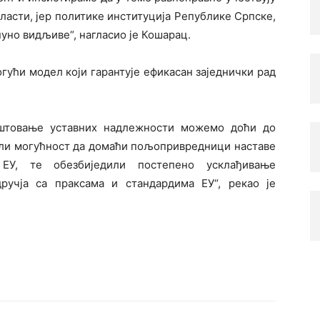
ласти, јер политике институција Републике Српске,
уно видљиве“, нагласио је Кошарац.
гући модел који гарантује ефикасан заједнички рад
оштовање уставних надлежности можемо доћи до
или могућност да домаћи пољопривредници наставе
У, те обезбиједили постепено усклађивање
ручја са праксама и стандардима ЕУ“, рекао је