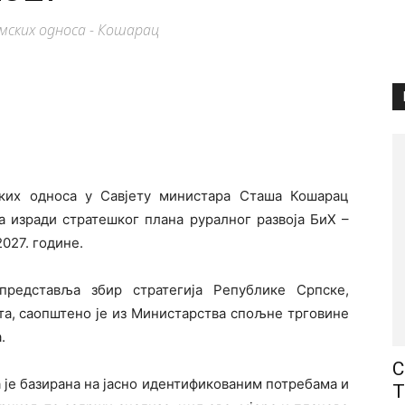
мских односа - Кошарац
ких односа у Савјету министара Сташа Кошарац
на изради стратешког плана руралног развоја БиХ –
027. године.
представља збир стратегија Републике Српске,
та, саопштено је из Министарства спољне трговине
.
С
оја је базирана на јасно идентификованим потребама и
Т