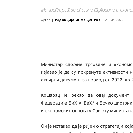
Министарство спољне трговине и еконо
Аутор |
Редакција Инфо Центар
-
21. мај 2022.
Министар спољне трговине и економс
изјавио је да су покренуте активности 
оквирни документ за период од 2022. до 2
Кошарац је рекао да овај документ 
Федерације БиХ /ФБиХ/ и Брчко дистрик
и економских односа у Савјету министара
Он је истакао да је ријеч о стратегији к