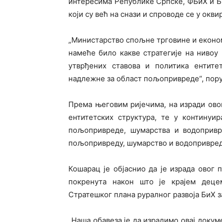
интересима Републике Српске, ФБиХ и Бр
који су већ на снази и спроводе се у окв
„Министарство спољне трговине и економ
намеће било какве стратегије на нивоу
утврђених ставова и политика ентитет
надлежне за област пољопривреде“, пору
Према његовим ријечима, на изради ово
ентитетских структура, те у континуи
пољопривреде, шумарства и водоприв
пољопривреду, шумарство и водопривред
Кошарац је објаснио да је израда овог
покренута након што је крајем дец
Стратешког плана руралног развоја БиХ за
„Наша обавеза је да израдимо овај докум