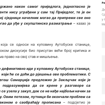
Р
држано након самог приједлога, једногласно је
Д
нти нису уграђени у сам тај Приједлог, те је он
Ср
ној сједници начелник могао да припреми све оно
у 
могао да уђе у скупштинско разматрање
– казао је
Ми
која се односи на куповину Аутобуске станице,
током дискусије био присутан већи број критика и
има право на свој став и мишљење.
е дефинитивно иде у куповину Аутобуске станице,
а који ће се доћи до рјешења ове проблематике. С
егош Самарџија предложио је Закључак који је
а подразумијева да се крене у разговоре са
се узела у закуп, док се не нађе најбољи начин за
у. Овим потезом, путници би окончали проблем са
аконом о саобраћају прописана
– подсјетио је