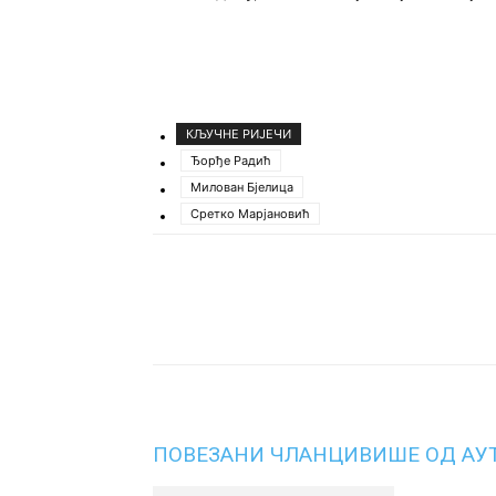
КЉУЧНЕ РИЈЕЧИ
Ђорђе Радић
Милован Бјелица
Сретко Марјановић
Подијели
ПОВЕЗАНИ ЧЛАНЦИ
ВИШЕ ОД АУ