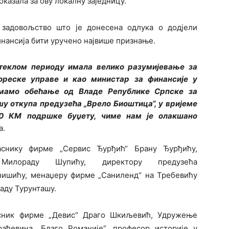
оказала за ову локалну заједницу.
 задовољство што је донесена одлука о додјели
инансија бити уручено највише признање.
теклом периоду имала велико разумијевање за
ореске управе и као министар за финансије у
имамо обећање од Владе Републике Српске за
у откупа предузећа „Врело Биоштица“, у вријеме
00 КМ подршке буџету, чиме нам је олакшано
а.
аснику фирме „Сервис Ђурђић“ Брану Ђурђићу,
 Милораду Шупићу, директору предузећа
анишићу, менаџеру фирме „Саниленд“ на Требевићу
аду Турунташу.
сник фирме „Девис“ Драго Шкиљевић, Удружење
ађевина „Благо Романије“, професор историје у