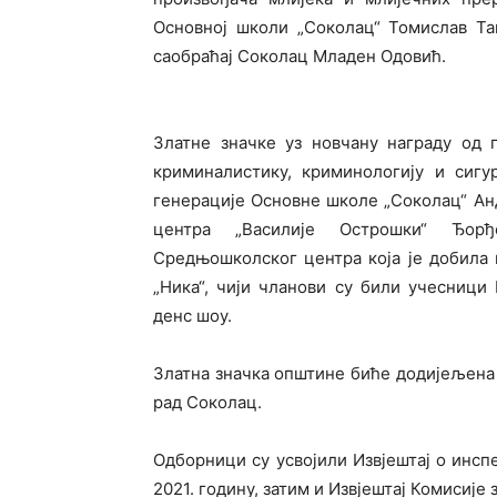
Основној школи „Соколац“ Томислав Та
саобраћај Соколац Младен Одовић.
Златне значке уз новчану награду од 
криминалистику, криминологију и сигу
генерације Основне школе „Соколац“ А
центра „Василије Острошки“ Ђор
Средњошколског центра која је добила н
„Ника“, чији чланови су били учесници
денс шоу.
Златна значка општине биће додијељена 
рад Соколац.
Одборници су усвојили Извјештај о инсп
2021. годину, затим и Извјештај Комисије