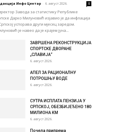
едакција Инфо Центар
-
6. август 2026.
0
иректор Завода за статистику Републике
пске Дарко Милуновић изјавио је да инфлација
Српској успорава други мјесец заредом.
луновић је навео да је крајем јуна...
ЗАВРШЕНА РЕКОНСТРУКЦИЈА
СПОРТСКЕ ДВОРАНЕ
„СЛАВИЈА“
6. август 2026.
АПЕЛ ЗА РАЦИОНАЛНУ
ПОТРОШЊУ ВОДЕ
6. август 2026.
СУТРА ИСПЛАТА ПЕНЗИЈА У
СРПСКОЈ, ОБЕЗБИЈЕЂЕНО 180
МИЛИОНА КМ
6. август 2026.
Почела припрема