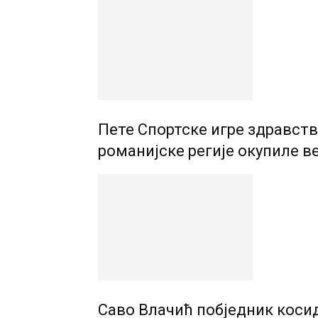
Пете Спортске игре здравств
романијске регије окупиле в
Саво Влачић побједник коси