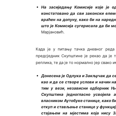
На засиједању Комисије које је о
констатовано да сви законски елеме
враћен на допуну, како би на наред
што је Комисија сугерисала да би 
Марјановић.
Када је у питању тачка дневног реда 
предсједник Скупштине је рекао да је 
реплика, те да је то нормално јер свако 
Донесена је Одлука и Закључак да с
као и да се створе услови и начин н
тим у вези, независни одборник Њ
Скупштина једногласно усвојила 
власником Аутобуке станице, како би 
откуп и стављање станице у функциј
стајањем на мјестима која нису З