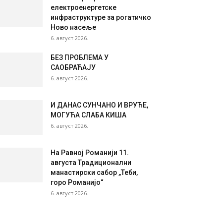
електроенергетске
инфраструктуре за рогатичко
Ново насеље
6. август 2026.
БЕЗ ПРОБЛЕМА У
САОБРАЋАЈУ
6. август 2026.
И ДАНАС СУНЧАНО И ВРУЋЕ,
МОГУЋА СЛАБА КИША
6. август 2026.
На Равној Романији 11.
августа Традиционални
манастирски сабор „Теби,
горо Романијо“
6. август 2026.