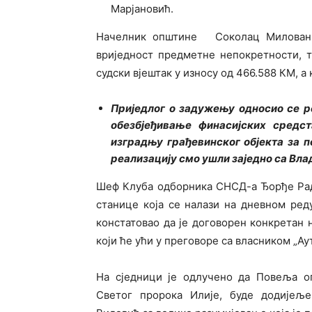
Марјановић.
Начелник општине Соколац Милован Б
вриједност предметне непокретности, те
судски вјештак у износу од 466.588 КМ, а
Приједлог о задужењу односио се р
обезбјеђивање финасијских средст
изградњу грађевинског објекта за п
реализацију смо ушли заједно са Вл
Шеф Клуба одборника СНСД-а Ђорђе Рад
станице која се налази на дневном ред
констатовао да је договорен конкретан
који ће ући у преговоре са власником „Ау
На сједници је одлучено да Повеља о
Светог пророка Илије, буде додијељ