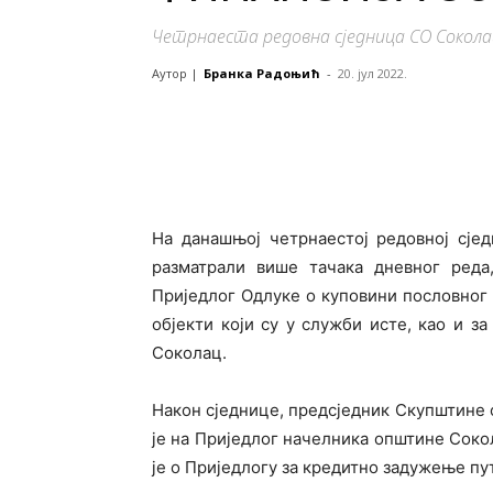
Четрнаеста редовна сједница СО Сокола
Аутор |
Бранка Радоњић
-
20. јул 2022.
На данашњој четрнаестој редовној сје
разматрали више тачака дневног реда
Приједлог Одлуке о куповини пословног 
објекти који су у служби исте, као и 
Соколац.
Након сједнице, предсједник Скупштине 
је на Приједлог начелника општине Соко
је о Приједлогу за кредитно задужење пу