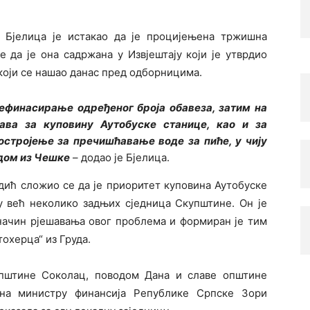
јелица је истакао да је процијењена тржишна
 да је она садржана у Извјештају који је утврдио
 који се нашао данас пред одборницима.
ефинасирање одређеног броја обавеза, затим на
ава за куповину Аутобуске станице, као и за
остројење за пречишћавање воде за пиће, у чију
адом из Чешке
– додао је Бјелица.
ић сложио се да је приоритет куповина Аутобуске
у већ неколико задњих сједница Скупштине. Он је
 начин рјешавања овог проблема и формиран је тим
тохерца“ из Груда.
пштине Соколац, поводом Дана и славе општине
ена министру финансија Републике Српске Зори