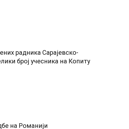
ених радника Сарајевско-
елики број учесника на Копиту
дбе на Романији