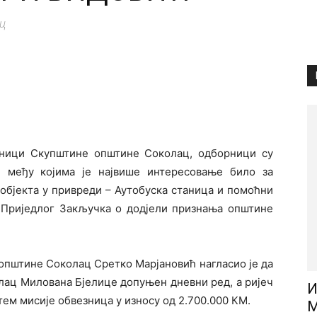
ц
дници Скупштине општине Соколац, одборници су
, међу којима је највише интересовање било за
објекта у привреди – Аутобуска станица и помоћни
за Приједлог Закључка о додјели признања општине
општине Соколац Сретко Марјановић нагласио је да
лац Милована Бјелице допуњен дневни ред, а ријеч
И
тем мисије обвезница у износу од 2.700.000 КМ.
М