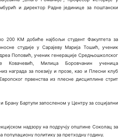
мбурић и директор Радне јединице за поштански
по 200 КМ добиће најбољи студент Факултета за
рносне студије у Сарајеву Марија Тошић, ученик
ндреа Поповић, ученик генерације Средњошколског
ђе Ковачевић, Милица Боровчанин ученица
из награда за поезију и прозе, као и Плесни клуб
 Европског првенства из плесне дисциплине стрит
и Брану Бартули запосленом у Центру за социјални
екцијском надзору на подручју општине Соколац за
 за популациону политику за претходну годину.