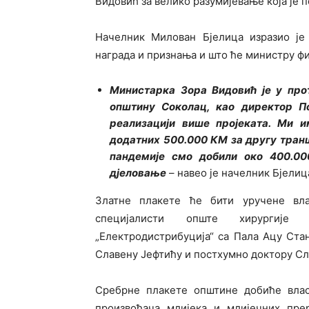
Видовић за велико разумијевање која је п
Начелник Милован Бјелица изразио је
награда и признања и што ће министру ф
Министарка Зора Видовић је у про
општину Соколац, као директор П
реализацији више пројеката. Ми 
додатних 500.000 КМ за другу транш
пандемије смо добили око 400.0
дјеловање
– навео је начелник Бјелиц
Златне плакете ће бити уручене вл
специјалисти опште хирургије
„Електродистрибуција“ са Пала Ацу Ст
Славену Јефтићу и постхумно доктору Сл
Сребрне плакете општине добиће вла
произвођача млијека и млијечних прер