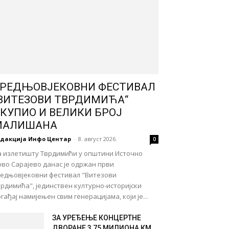
РЕДЊОВЈЕКОВНИ ФЕСТИВАЛ
ВИТЕЗОВИ ТВРДИМИЋА“
КУПИО И ВЕЛИКИ БРОЈ
МАЛИШАНА
едакција Инфо Центар
-
8. август 2026.
0
а излетишту Тврдимићи у општини Источно
во Сарајево данас је одржан први
редњовјековни фестивал "Витезови
рдимића", јединствен културно-историјски
гађај намијењен свим генерацијама, који је...
ЗА УРЕЂЕЊЕ КОНЦЕРТНЕ
ДВОРАНЕ 3,75 МИЛИОНА КМ