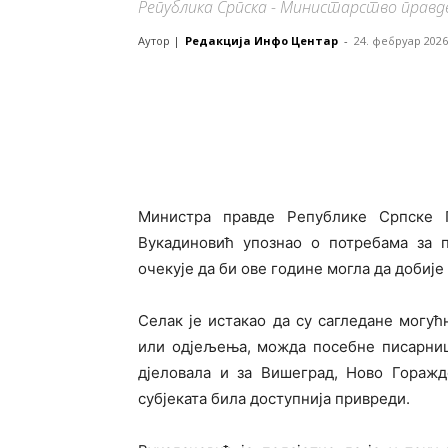
Република Српска - Министарство правде
Аутор |
Редакција Инфо Центар
-
24. фебруар 2026
Министра правде Републике Српске 
Вукадиновић упознао о потребама за п
очекује да би ове године могла да добије 
Селак је истакао да су сагледане могу
или одјељења, можда посебне писарниц
дјеловала и за Вишеград, Ново Горажд
субјеката била доступнија привреди.