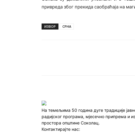
привреда због прекида саобраћаја на ма
ИЗВОР
СРНА
Подијели
На темељима 50 година дуге традиције јав
радијског програма, мјесечно припрема и и
простора општине Соколац.
Контактирајте нас:
redakcija@infocentar.ba