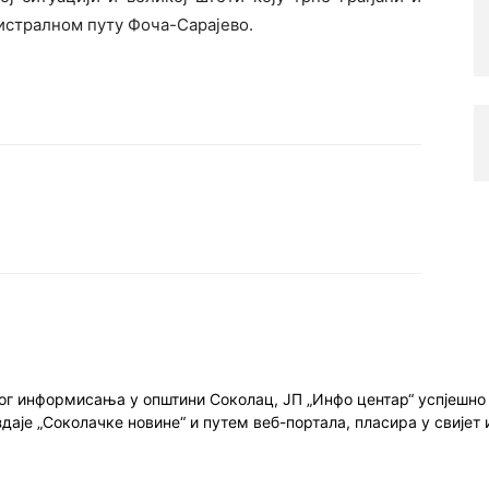
гистралном путу Фоча-Сарајево.
ног информисања у општини Соколац, ЈП „Инфо центар“ успјешн
здаје „Соколачке новине“ и путем веб-портала, пласира у свиј