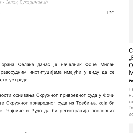
 - Селак, Вукадиновић
.
221
С
„
Горана Селака данас је начелник Фоче Милан
О
равосудним институцијама имајући у виду да се
статус града.
Р
Н
ћности оснивања Окружног привредног суда у Фочи
Но
с
е Окружног привредног суда из Требиња, која би
Тв
е, Чајниче и Рудо да би регистрација пословних
до