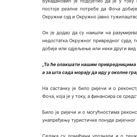
Вукадановић је подсјетио да је у току
постоје реалне потребе да Фоча добиј
Окружни суд и Окружно јавно тужилаштво
Он је додао да су наишли на разумијев
недостатка Окружног привредног суда, т
добије или одјељење или неки други вид
„То ће олакшати нашим привредницима р
а за шта сада морају да иду у околне гр
На састанку је било ријечи и о реконс
Фоча, која је у току, а финансира се ср
Било је ријечи и о могућностима реконс
унапређењу туристичке понуде ријечног о
Селака су домаћини упознали и о тешко