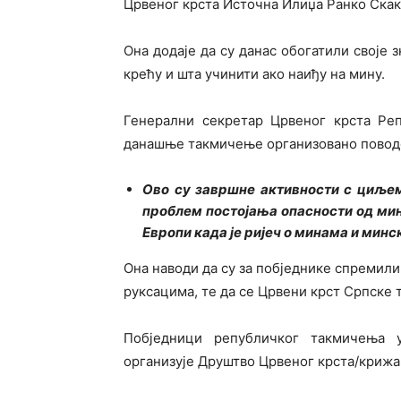
Црвеног крста Источна Илиџа Ранко Скак
Она додаје да су данас обогатили своје з
крећу и шта учинити ако наиђу на мину.
Генерални секретар Црвеног крста Реп
данашње такмичење организовано поводо
Ово су завршне активности с циље
проблем постојања опасности од мина
Европи када је ријеч о минама и ми
Она наводи да су за побједнике спремили
руксацима, те да се Црвени крст Српске т
Побједници републичког такмичења 
организује Друштво Црвеног крста/крижа