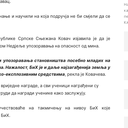
авац.
На
к
нање и научили на која подручја не би смјели да се
пе
Кљ
ублике Српске Сњежана Ковач изјавила је да је
м Недјеље упозоравања на опасност од мина.
м упозоравања становништва посебно младих на
. Нажалост, БиХ је и даље најзагађенија земља у
нско-експлозивним средствима
, рекла је Ковачева.
 вриједне награде, а сви ученици награђени су
руди да награди ученике како заслужују.
учествоваће на такмичењу на нивоу БиХ које
 БиХ.