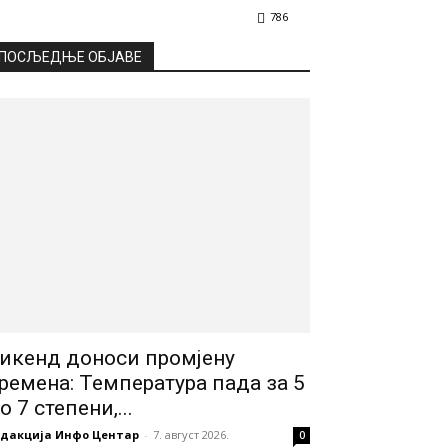
786
ПОСЉЕДЊЕ ОБЈАВЕ
икенд доноси промјену
ремена: Температура пада за 5
о 7 степени,...
едакција Инфо Центар
-
7. август 2026.
0