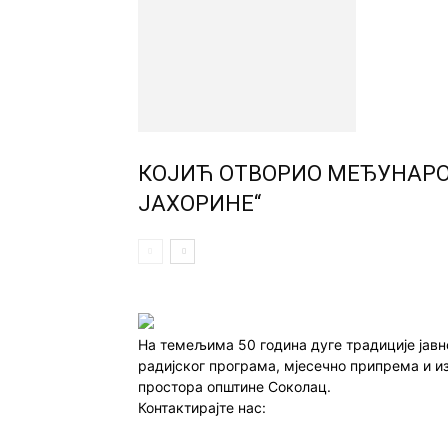
КОЈИЋ ОТВОРИО МЕЂУНАРО
ЈАХОРИНЕ“
На темељима 50 година дуге традиције јав
радијског програма, мјесечно припрема и и
простора општине Соколац.
Контактирајте нас:
redakcija@infocentar.ba