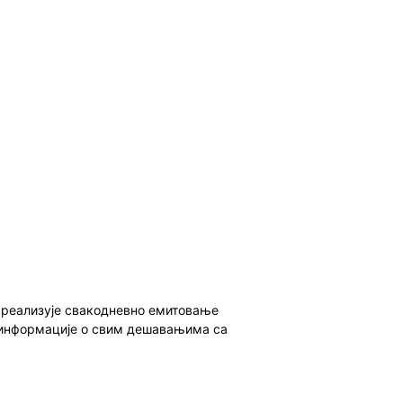
о реализује свакодневно емитовање
ет информације о свим дешавањима са