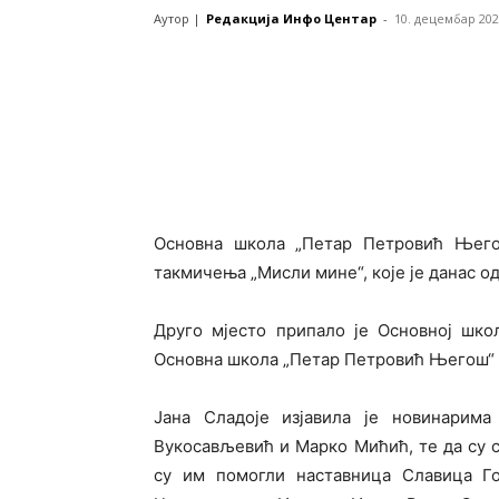
Аутор |
Редакција Инфо Центар
-
10. децембар 202
Основна школа „Петар Петровић Њего
такмичења „Мисли мине“, које је данас о
Друго мјесто припало је Основној шко
Основна школа „Петар Петровић Његош“ 
Јана Сладоје изјавила је новинарим
Вукосављевић и Марко Мићић, те да су с
су им помогли наставница Славица Го