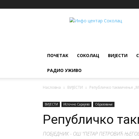
ИНФО
ЦЕНТАР
Соколац
ПОЧЕТАК
СОКОЛАЦ
ВИЈЕСТИ
РАДИО УЖИВО
Насловна
ВИЈЕСТИ
Републичко такмичење „М
ВИЈЕСТИ
Источно Сарајево
Образовање
Републичко та
ПОБЈЕДНИК - ОШ "ПЕТАР ПЕТРОВИЋ ЊЕГО