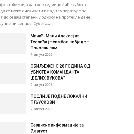
јнестабилнији дан ове седмице биће субота
ада се може очекивати и пад температуре за
т до седам степени у односу на протекле дане.
учне чињенице: Субота...
Минић: Мали Алексеј из
Теслића је симбол побједе –
Поносан сам...
7. август 2026.
ОБИЉЕЖЕНО 28 ГОДИНА ОД
УБИСТВА КОМАНДАНТА
„БЕЛИХ ВУКОВА“
7. август 2026.
ПОСЛИЈЕ ПОДНЕ ЛОКАЛНИ
ПЉУСКОВИ
7. август 2026.
Сервисне информације за
7.август