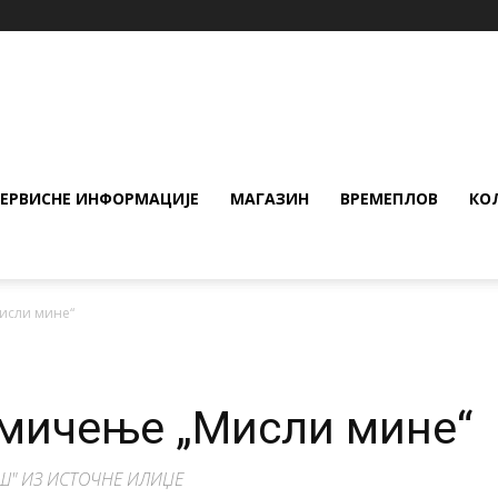
СЕРВИСНЕ ИНФОРМАЦИЈЕ
МАГАЗИН
ВРЕМЕПЛОВ
КО
исли мине“
кмичење „Мисли мине“
Ш" ИЗ ИСТОЧНЕ ИЛИЏЕ