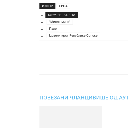
ИЗВОР
СРНА
КЉУЧНЕ РИЈЕЧИ
"Мисли мине"
Пале
Црвени крст Републике Српске
Подијели
ПОВЕЗАНИ ЧЛАНЦИ
ВИШЕ ОД АУ