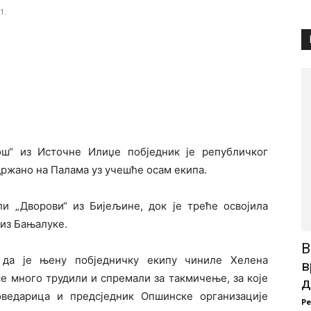
1.
ш“ из Источне Илиџе побједник је републичког
држано на Палама уз учешће осам екипа.
ли „Дворови“ из Бијељине, док је треће освојила
из Бањалуке.
В
а да је њену побједничку екипу чиниле Хелена
в
е много трудили и спремали за такмичење, за које
д
ведарица и предсједник Опшинске организације
Р