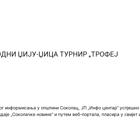
ДНИ ЏИЈУ-ЏИЦА ТУРНИР „ТРОФЕЈ
ног информисања у општини Соколац, ЈП „Инфо центар“ успјешн
здаје „Соколачке новине“ и путем веб-портала, пласира у свиј