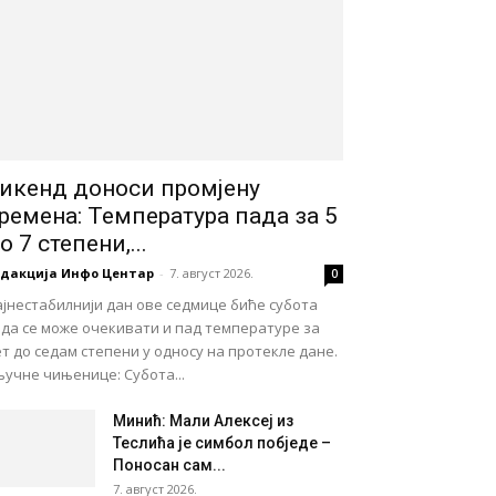
икенд доноси промјену
ремена: Температура пада за 5
о 7 степени,...
едакција Инфо Центар
-
7. август 2026.
0
јнестабилнији дан ове седмице биће субота
ада се може очекивати и пад температуре за
т до седам степени у односу на протекле дане.
учне чињенице: Субота...
Минић: Мали Алексеј из
Теслића је симбол побједе –
Поносан сам...
7. август 2026.