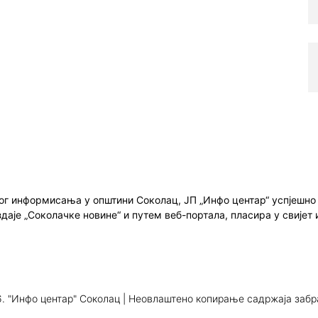
ног информисања у општини Соколац, ЈП „Инфо центар“ успјешн
здаје „Соколачке новине“ и путем веб-портала, пласира у свиј
. "Инфо центар" Соколац | Неовлаштено копирање садржаја заб