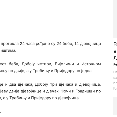
протекла 24 часа рођене су 24 бебе, 14 дјевојчица
В
лиштима.
в
д
ест беба, Добоју четири, Бијељини и Источном
Р
њу по двије, а у Требињу и Приједору по једна.
На
к
пе
 и два дјечака, Добоју три дјечака и дјевојчица,
Кљ
еву двије дјевојчице и дјечак, Фочи и Градишци по
а, а у Требињу и Приједору по дјевојчица.
.