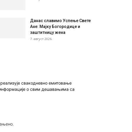
Данас славимо Успење Свете
Ане: Мајку Богородице и
заштитницу жена
7. август 2026.
о реализује свакодневно емитовање
ет информације о свим дешавањима са
рањено.