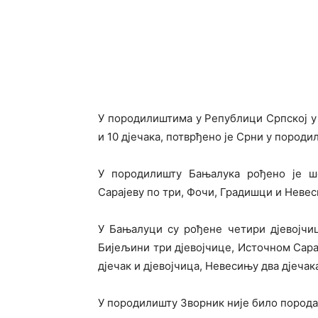
У породилиштима у Републици Српској у 
и 10 дјечака, потврђено је Срни у породи
У породилишту Бањалука рођено је ш
Сарајеву по три, Фочи, Градишци и Невеси
У Бањалуци су рођене четири дјевојчице
Бијељини три дјевојчице, Источном Сарај
дјечак и дјевојчица, Невесињу два дјечак
У породилишту Зворник није било порода