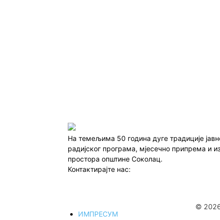
На темељима 50 година дуге традиције јав
радијског програма, мјесечно припрема и и
простора општине Соколац.
Контактирајте нас:
redakcija@infocentar.ba
© 2026
ИМПРЕСУМ