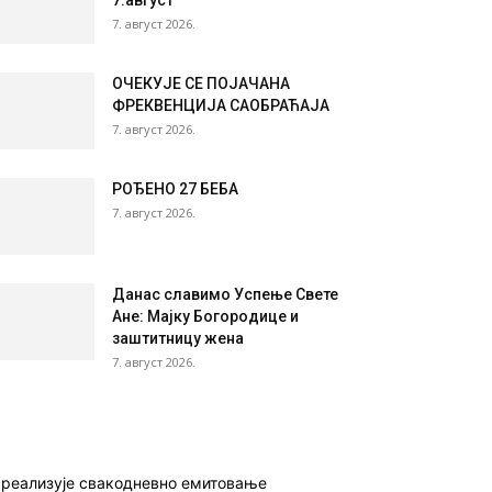
7.август
7. август 2026.
ОЧЕКУЈЕ СЕ ПОЈАЧАНА
ФРЕКВЕНЦИЈА САОБРАЋАЈА
7. август 2026.
РОЂЕНО 27 БЕБА
7. август 2026.
Данас славимо Успење Свете
Ане: Мајку Богородице и
заштитницу жена
7. август 2026.
о реализује свакодневно емитовање