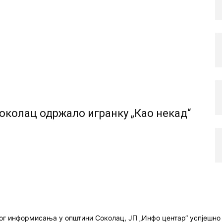
околац одржало игранку „Као некад“
ног информисања у општини Соколац, ЈП „Инфо центар“ успјешн