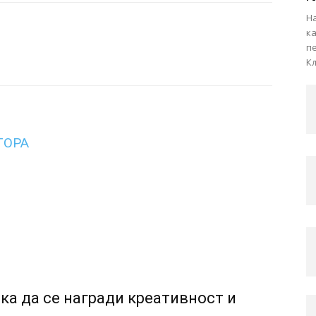
На
к
пе
Кљ
ТОРА
а да се награди креативност и