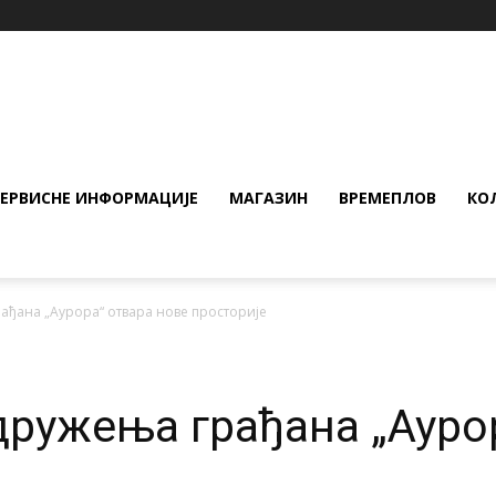
СЕРВИСНЕ ИНФОРМАЦИЈЕ
МАГАЗИН
ВРЕМЕПЛОВ
КО
ађана „Аурора“ отвара нове просторије
дружења грађана „Ауро