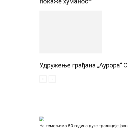
покаже хуманост
Удружењe грађана „Аурора“ С
На темељима 50 година дуге традиције јав