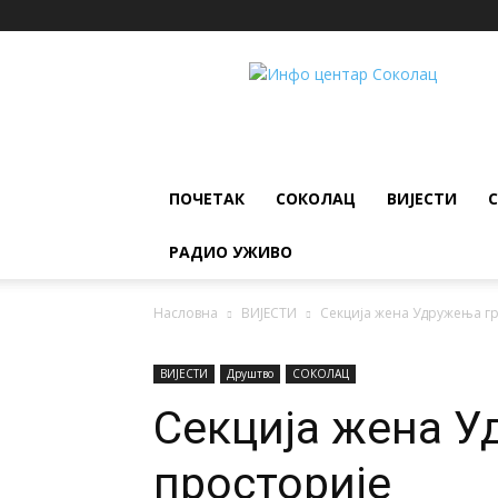
ИНФО
ЦЕНТАР
Соколац
ПОЧЕТАК
СОКОЛАЦ
ВИЈЕСТИ
РАДИО УЖИВО
Насловна
ВИЈЕСТИ
Секција жена Удружења гр
ВИЈЕСТИ
Друштво
СОКОЛАЦ
Секција жена У
просторије