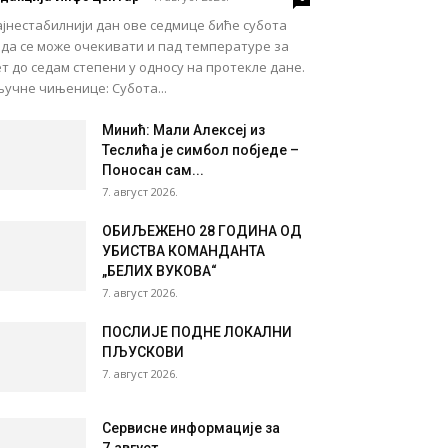
јнестабилнији дан ове седмице биће субота
ада се може очекивати и пад температуре за
т до седам степени у односу на протекле дане.
учне чињенице: Субота...
Минић: Мали Алексеј из
Теслића је симбол побједе –
Поносан сам...
7. август 2026.
ОБИЉЕЖЕНО 28 ГОДИНА ОД
УБИСТВА КОМАНДАНТА
„БЕЛИХ ВУКОВА“
7. август 2026.
ПОСЛИЈЕ ПОДНЕ ЛОКАЛНИ
ПЉУСКОВИ
7. август 2026.
Сервисне информације за