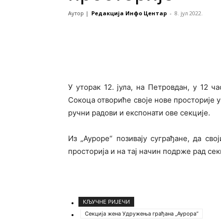
Аутор |
Редакција Инфо Центар
-
8. јул 2022.
У уторак 12. јула, на Петровдан, у 12 
Сокоца отвориће своје нове просторије 
ручни радови и експонати ове секције.
Из „Ауроре“ позивају суграђане, да св
просторија и на тај начин подрже рад сек
КЉУЧНЕ РИЈЕЧИ
Секција жена Удружења грађана „Аурора“