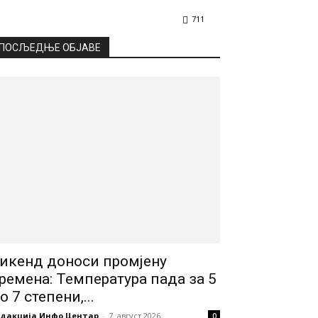
711
ПОСЉЕДЊЕ ОБЈАВЕ
икенд доноси промјену
ремена: Температура пада за 5
о 7 степени,...
едакција Инфо Центар
-
7. август 2026.
0