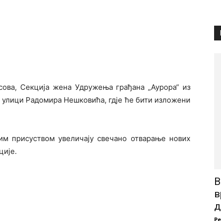
часова, Секција жена Удружења грађана „Аурора“ из
у улици Радомира Нешковића, гдје ће бити изложени
ојим присуством увеличају свечано отварање нових
ције.
В
в
д
Р