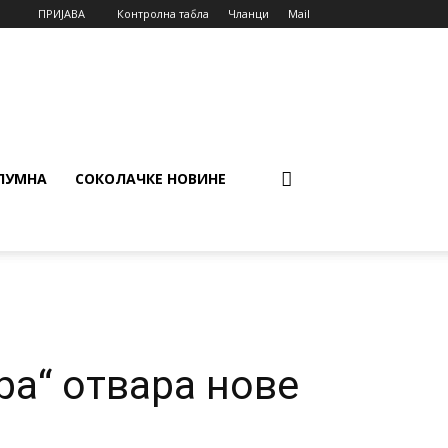
ПРИЈАВА
Контролна табла
Чланци
Mail
ЛУМНА
СОКОЛАЧКЕ НОВИНЕ
ра“ отвара нове