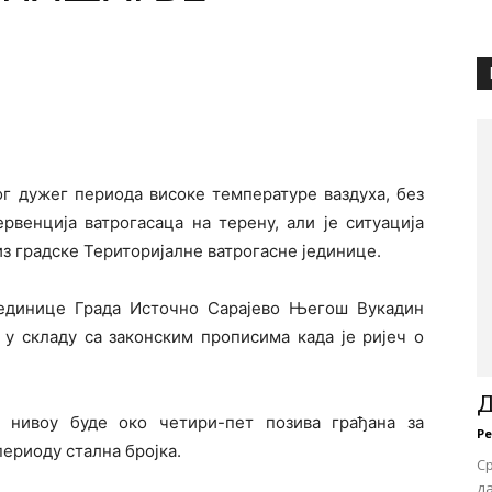
ог дужег периода високе температуре ваздуха, без
ервенција ватрогасаца на терену, али је ситуација
из градске Територијалне ватрогасне јединице.
јединице Града Источно Сарајево Његош Вукадин
 у складу са законским прописима када је ријеч о
Д
 нивоу буде око четири-пет позива грађана за
Р
периоду стална бројка.
С
д