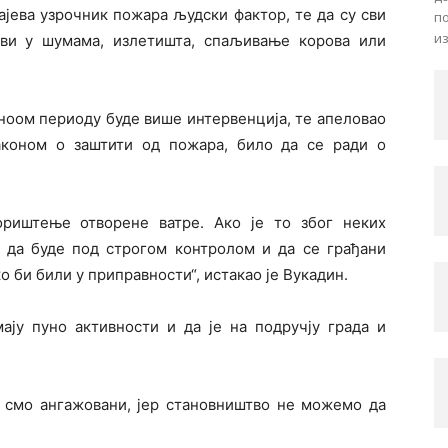
чајева узрочник пожара људски фактор, те да су сви
по
из
ви у шумама, излетишта, спаљивање корова или
едноом периоду буде више интервенција, те апеловао
аконом о заштити од пожара, било да се ради о
ориштење отворене ватре. Ако је то због неких
а да буде под строгом контролом и да се грађани
о би били у приправности“, истакао је Вукадин.
ају пуно активности и да је на подручју града и
о смо ангажовани, јер становништво не можемо да