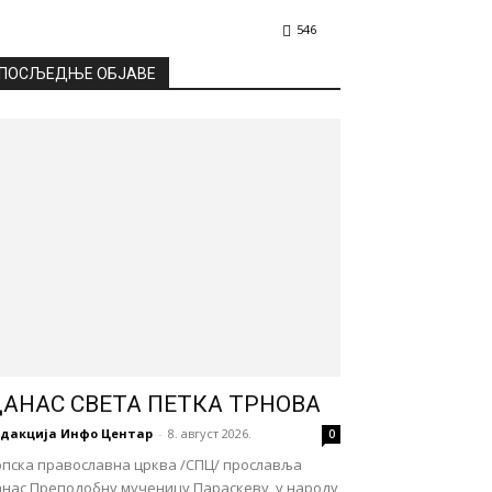
546
ПОСЉЕДЊЕ ОБЈАВЕ
АНАС СВЕТА ПЕТКА ТРНОВА
едакција Инфо Центар
-
8. август 2026.
0
рпска православна црква /СПЦ/ прославља
анас Преподобну мученицу Параскеву, у народу