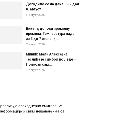
Догодило се на данашњи дан
8. август
8. август 2026.
Викенд доноси промјену
времена: Температура пада
за 5 до 7 степени,...
7. август 2026.
Минић: Мали Алексеј из
Теслића је симбол побједе –
Поносан сам...
7. август 2026.
о реализује свакодневно емитовање
ет информације о свим дешавањима са