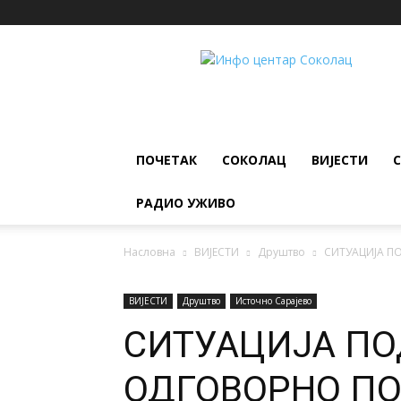
ИНФО
ЦЕНТАР
Соколац
ПОЧЕТАК
СОКОЛАЦ
ВИЈЕСТИ
РАДИО УЖИВО
Насловна
ВИЈЕСТИ
Друштво
СИТУАЦИЈА П
ВИЈЕСТИ
Друштво
Источно Сарајево
СИТУАЦИЈА ПО
ОДГОВОРНО П