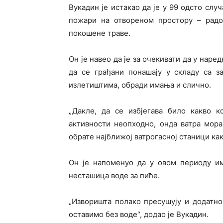
Вукадин је истакао да је у 99 одсто слу
пожари на отвореном простору – радо
покошене траве.
Он је навео да је за очекивати да у нар
да се грађани понашају у складу са з
излетиштима, обради имања и слично.
„Дакле, да се избјегава било какво к
активности неопходно, онда ватра мор
обрате најближој ватрогасној станици как
Он је напоменуо да у овом периоду им
несташица воде за пиће.
„Изворишта полако пресушују и додатн
оставимо без воде“, додао је Вукадин.