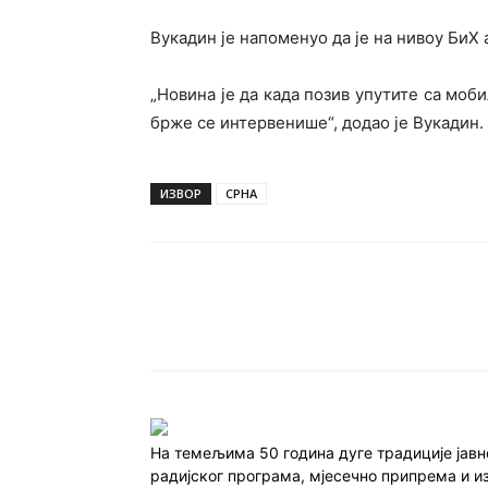
Вукадин је напоменуо да је на нивоу БиХ 
„Новина је да када позив упутите са моби
брже се интервенише“, додао је Вукадин.
ИЗВОР
СРНА
Подијели
На темељима 50 година дуге традиције јав
радијског програма, мјесечно припрема и и