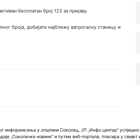
активан бесплатан број 123 за пријаву.
лног броја, добијате најближу ватрогасну станицу и
ног информисања у општини Соколац, ЈП „Инфо центар“ успјешн
здаје „Соколачке новине“ и путем веб-портала, пласира у свиј