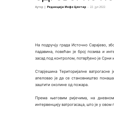
Аутор |
Редакција Инфо Центар
-
22. јул 2022.
На подручју града Источно Сарајево, зб
падавина, повећан је број позива и инт
засад под контролом, потврђено је Срни 
Старјешина Територијалне ватрогасне 
апеловао је да се становништво понаша
заштити околине од пожара.
Према његовим ријечима, на дневном
интервенцију ватрогасаца, што је у овом 