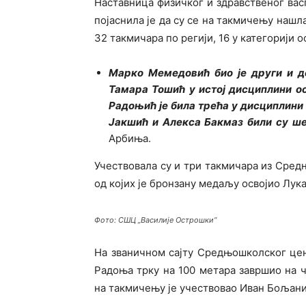
Наставница физичког и здравственог ва
појаснила је да су се на такмичењу нашл
32 такмичара по регији, 16 у категорији 
Марко Мемедовић био је други и д
Тамара Тошић у истој дисциплини ос
Радоњић је била трећа у дисциплини 
Јакшић и Алекса Бакмаз били су шес
Арбиња.
Учествовала су и три такмичара из Сред
од којих је бронзану медаљу освојио Лука
Фото: СШЦ „Василије Острошки“
На званичном сајту Средњошколског цен
Радоња трку на 100 метара завршио на че
на такмичењу је учествовао Иван Бољанић 