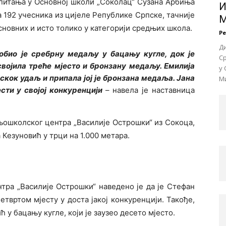
спитања у Основној школи „Соколац“ Сузана Арбиња
И
а 192 учесника из цијеле Републике Српске, тачније
М
основних и исто толико у категорији средњих школа.
Р
Д
обио је сребрну медаљу у бацању кугле, док је
Ср
војила треће мјесто и бронзану медаљу. Емилија
у 
скок удаљ и припала јој је бронзана медаља. Јана
Ми
ти у својој конкуренцији
– навела је наставница
њошколског центра „Василије Острошки“ из Сокоца,
 Кезуновић у трци на 1.000 метара.
тра „Василије Острошки“ наведено је да је Стефан
твртом мјесту у доста јакој конкуренцији. Такође,
у бацању кугле, који је заузео десето мјесто.