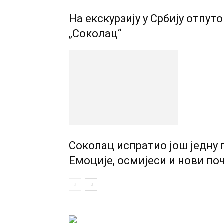
На екскурзију у Србију отпу
„Соколац“
Соколац испратио још једну 
Емоције, осмијеси и нови по