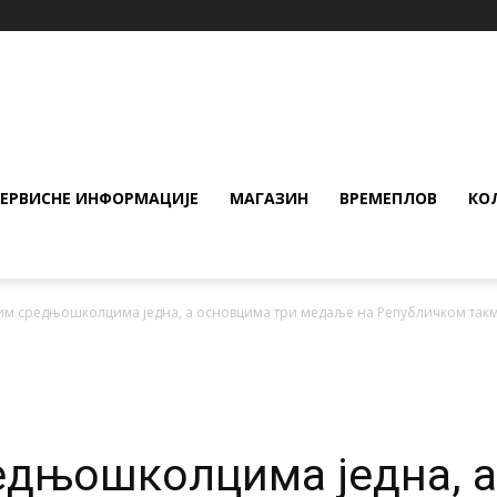
СЕРВИСНЕ ИНФОРМАЦИЈЕ
МАГАЗИН
ВРЕМЕПЛОВ
КО
м средњошколцима једна, а основцима три медаље на Републичком такм
дњошколцима једна, а