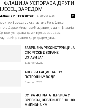
НФЛАЦИЈА УСПОРАВА ДРУГИ
ЈЕСЕЦ ЗАРЕДОМ
едакција Инфо Центар
-
6. август 2026.
0
иректор Завода за статистику Републике
пске Дарко Милуновић изјавио је да инфлација
Српској успорава други мјесец заредом.
луновић је навео да је крајем јуна...
ЗАВРШЕНА РЕКОНСТРУКЦИЈА
СПОРТСКЕ ДВОРАНЕ
„СЛАВИЈА“
6. август 2026.
АПЕЛ ЗА РАЦИОНАЛНУ
ПОТРОШЊУ ВОДЕ
6. август 2026.
СУТРА ИСПЛАТА ПЕНЗИЈА У
СРПСКОЈ, ОБЕЗБИЈЕЂЕНО 180
МИЛИОНА КМ