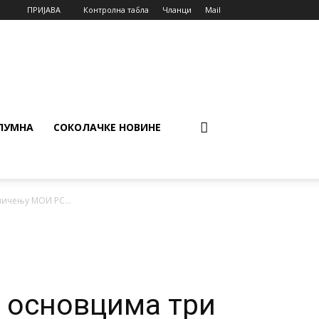
ПРИЈАВА
Контролна табла
Чланци
Mail
ЛУМНА
СОКОЛАЧКЕ НОВИНЕ
ичењу МОИ РС...
 основцима три