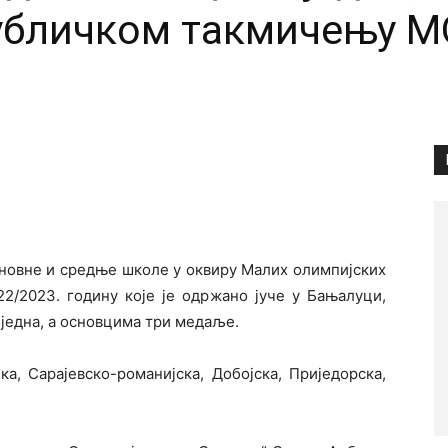
убличком такмичењу М
сновне и средње школе у оквиру Малих олимпијских
2/2023. годину које је одржано јуче у Бањалуци,
једна, а основцима три медаље.
ка, Сарајевско-романијска, Добојска, Приједорска,