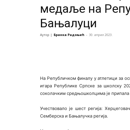
медаље на Реп
Бањалуци
Аутор |
Бранка Радоњић
-
30. април 2023.
На Републичком финалу у атлетици за о
игара Републике Српске за школску 202
соколачким средњошколцима је припала 
Учествовало је шест регија: Херцеговач
Семберска и Бањалучка регија.