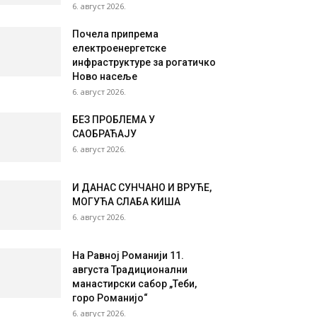
6. август 2026.
Почела припрема
електроенергетске
инфраструктуре за рогатичко
Ново насеље
6. август 2026.
БЕЗ ПРОБЛЕМА У
САОБРАЋАЈУ
6. август 2026.
И ДАНАС СУНЧАНО И ВРУЋЕ,
МОГУЋА СЛАБА КИША
6. август 2026.
На Равној Романији 11.
августа Традиционални
манастирски сабор „Теби,
горо Романијо“
6. август 2026.