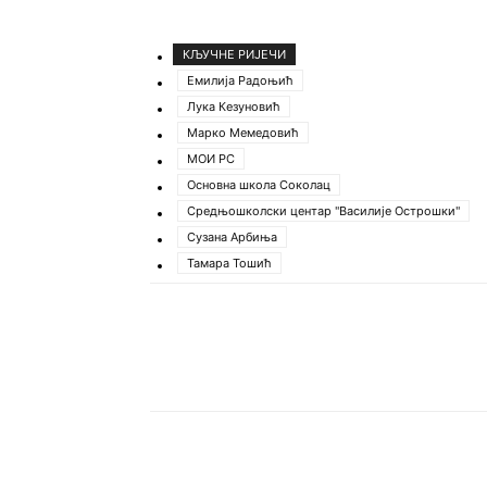
КЉУЧНЕ РИЈЕЧИ
Емилија Радоњић
Лука Кезуновић
Марко Мемедовић
МОИ РС
Основна школа Соколац
Средњошколски центар "Василије Острошки"
Сузана Арбиња
Тамара Тошић
Подијели