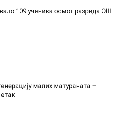
товало 109 ученика осмог разреда ОШ
генерацију малих матураната –
четак