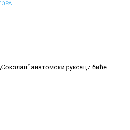
ТОРА
Соколац“ анатомски руксаци биће