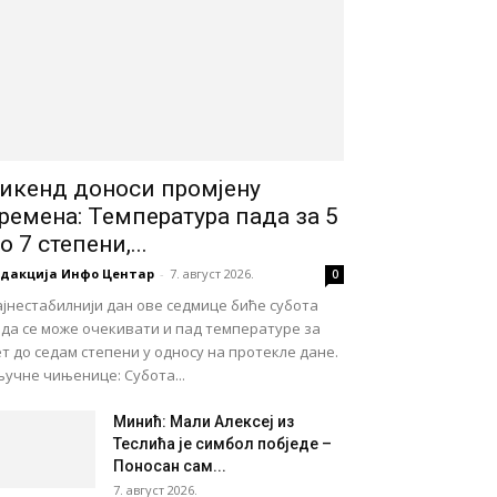
икенд доноси промјену
ремена: Температура пада за 5
о 7 степени,...
едакција Инфо Центар
-
7. август 2026.
0
јнестабилнији дан ове седмице биће субота
ада се може очекивати и пад температуре за
т до седам степени у односу на протекле дане.
учне чињенице: Субота...
Минић: Мали Алексеј из
Теслића је симбол побједе –
Поносан сам...
7. август 2026.