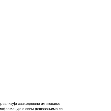
о реализује свакодневно емитовање
ет информације о свим дешавањима са