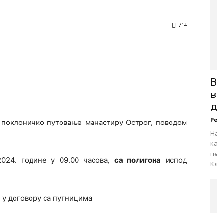
714
В
в
д
Р
поклоничко путовање манастиру Острог, поводом
На
к
пе
.2024. године у 09.00 часова,
са полигона
испод
Кљ
е у договору са путницима.