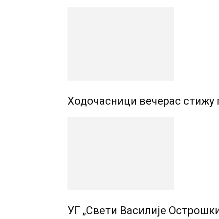
Ходочасници вечерас стижу 
УГ „Свети Василије Острошки