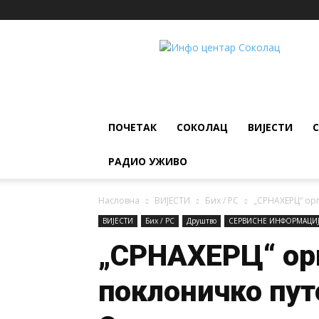
ИНФО
ЦЕНТАР
Соколац
ПОЧЕТАК
СОКОЛАЦ
ВИЈЕСТИ
РАДИО УЖИВО
Насловна
ВИЈЕСТИ
Бих / РС
„СРНАХЕРЦ“ ор
ВИЈЕСТИ
Бих / РС
Друштво
СЕРВИСНЕ ИНФОРМАЦИ
„СРНАХЕРЦ“ ор
поклоничко пу