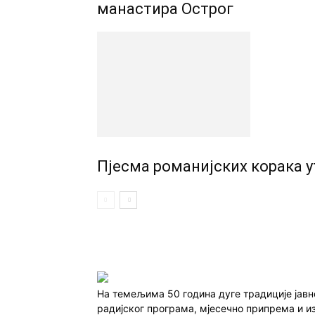
манастира Острог
Пјесма романијских корака у
На темељима 50 година дуге традиције јав
радијског програма, мјесечно припрема и и