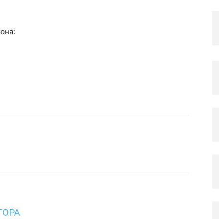
она:
ТОРА