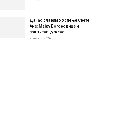
Данас славимо Успење Свете
Ане: Мајку Богородице и
заштитницу жена
7. август 2026.