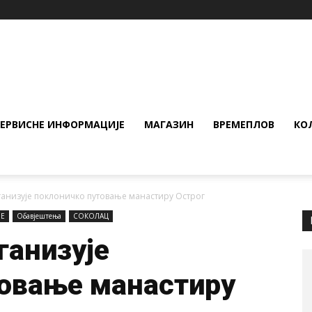
СЕРВИСНЕ ИНФОРМАЦИЈЕ
МАГАЗИН
ВРЕМЕПЛОВ
КО
ганизује поклоничко путовање манастиру Острог
ЈЕ
Обавјештења
СОКОЛАЦ
ганизује
товање манастиру