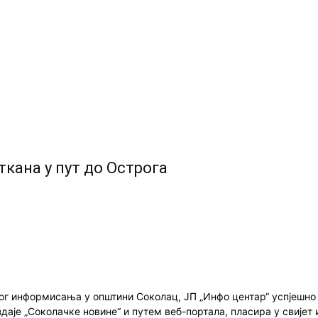
ткана у пут до Острога
ног информисања у општини Соколац, ЈП „Инфо центар“ успјешн
здаје „Соколачке новине“ и путем веб-портала, пласира у свиј