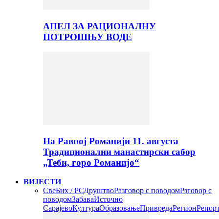
АПЕЛ ЗА РАЦИОНАЛНУ
ПОТРОШЊУ ВОДЕ
На Равној Романији 11. августа
Традиционални манастирски сабор
„Теби, горо Романијо“
ВИЈЕСТИ
Све
Бих / РС
Друштво
Разговор с поводом
Рзговор с
поводом
Забава
Источно
Сарајево
Култура
Образовање
Привреда
Регион
Репор