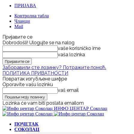
ПРИЈАВА
Контролна табла
Чланци
Mail
Пријавите се
Dobrodošli! Ulogujte se na nalog
vaše korisničko ime
vaša lozinka
Заборавили сте лозинку? Потражите помоћ.
ПОЛИТИКА ПРИВАТНОСТИ
Повратак изгубљене шифре
Oporavite vašu lozinku
vaš email
Lozinka će vam biti poslata emailom
ИНФО ЦЕНТАР Соколац
ПОЧЕТАК
СОКОЛАЦ