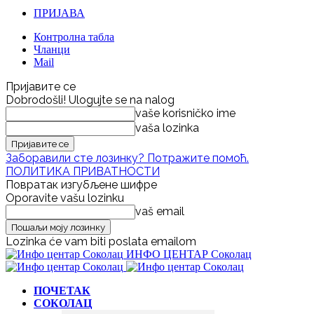
ПРИЈАВА
Контролна табла
Чланци
Mail
Пријавите се
Dobrodošli! Ulogujte se na nalog
vaše korisničko ime
vaša lozinka
Заборавили сте лозинку? Потражите помоћ.
ПОЛИТИКА ПРИВАТНОСТИ
Повратак изгубљене шифре
Oporavite vašu lozinku
vaš email
Lozinka će vam biti poslata emailom
ИНФО ЦЕНТАР Соколац
ПОЧЕТАК
СОКОЛАЦ