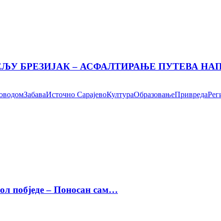
ЕЉУ БРЕЗИЈАК – АСФАЛТИРАЊЕ ПУТЕВА Н
поводом
Забава
Источно Сарајево
Култура
Образовање
Привреда
Рег
бол побједе – Поносан сам…