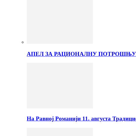
АПЕЛ ЗА РАЦИОНАЛНУ ПОТРОШЊУ
На Равној Романији 11. августа Традиц