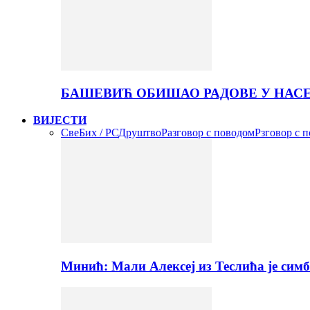
БАШЕВИЋ ОБИШАО РАДОВЕ У НАС
ВИЈЕСТИ
Све
Бих / РС
Друштво
Разговор с поводом
Рзговор с 
Минић: Мали Алексеј из Теслића је сим