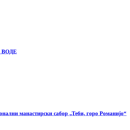
 ВОДЕ
ионални манастирски сабор „Теби, горо Романијо“