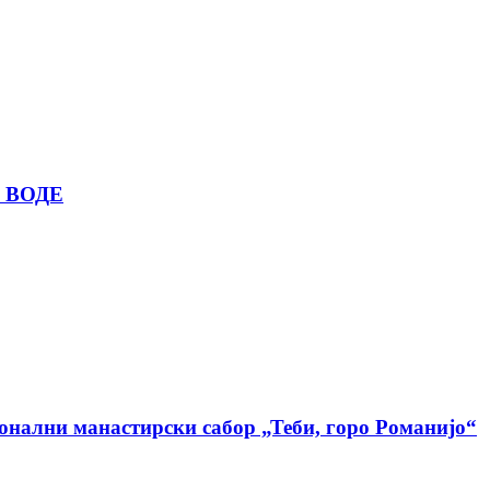
 ВОДЕ
ионални манастирски сабор „Теби, горо Романијо“