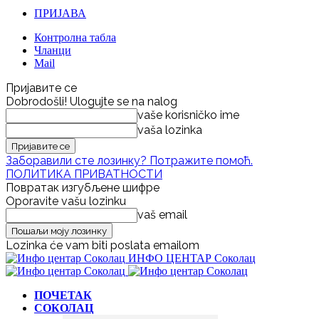
ПРИЈАВА
Контролна табла
Чланци
Mail
Пријавите се
Dobrodošli! Ulogujte se na nalog
vaše korisničko ime
vaša lozinka
Заборавили сте лозинку? Потражите помоћ.
ПОЛИТИКА ПРИВАТНОСТИ
Повратак изгубљене шифре
Oporavite vašu lozinku
vaš email
Lozinka će vam biti poslata emailom
ИНФО ЦЕНТАР Соколац
ПОЧЕТАК
СОКОЛАЦ