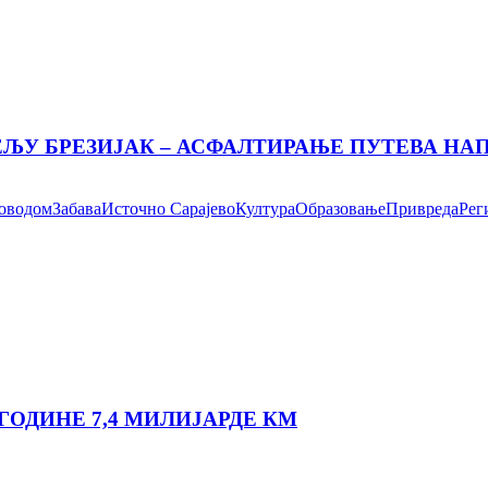
ЕЉУ БРЕЗИЈАК – АСФАЛТИРАЊЕ ПУТЕВА Н
поводом
Забава
Источно Сарајево
Култура
Образовање
Привреда
Рег
ГОДИНЕ 7,4 МИЛИЈАРДЕ КМ