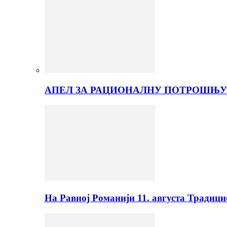
АПЕЛ ЗА РАЦИОНАЛНУ ПОТРОШЊУ
На Равној Романији 11. августа Традиц